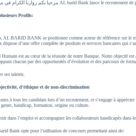
AL barid Bank lance le recrutement de plusieurs Profil
مرحبا بكم زوارنا الكرام في م
usieurs Profils:
b, AL BARID BANK se positionne comme acteur de référence sur le mar
dispose d’une offre complète de produits et services bancaires qui s’adr
umain est au cœur de la réussite de notre Banque. Notre objectif est a
loppant chacun par des opportunités d’évolution et des parcours de form
 ses talents.
ectivité, d’éthique et de non-discrimination
stes à tous les candidats lors d’un recrutement, et s’engage à apprécier 
 genre, handicap, formation, origine ou culture.
ir dans l’emploi et accompagner les collaborateurs handicapés dans le
Barid Bank opte pour l’utilisation de concours permettant ainsi de: