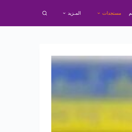
م
مستجدات
المـزيد