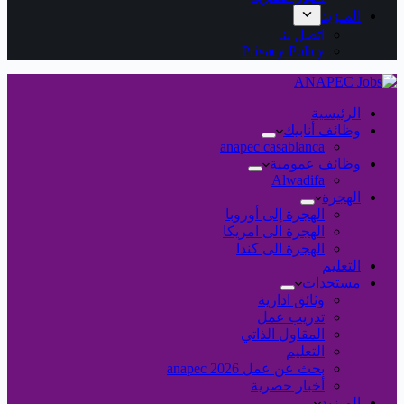
المـزيد
اتصل بنا
Privacy Policy
الرئيسية
وظائف أنابيك
anapec casablanca
وظائف عمومية
Alwadifa
الهجرة
الهجرة إلى أوروبا
الهجرة الى امريكا
الهجرة الى كندا
التعليم
مستجدات
وثائق ادارية
تدريب عمل
المقاول الذاتي
التعليم
بحث عن عمل 2026 anapec
أخبار حصرية
المـزيد