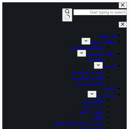
التجاوز
إلى
المحتوى
لا
توجد
نتائج
الرئيسية
وظائف أنابيك
anapec casablanca
وظائف عمومية
Alwadifa
الهجرة
الهجرة إلى أوروبا
الهجرة الى امريكا
الهجرة الى كندا
التعليم
مستجدات
وثائق ادارية
تدريب عمل
المقاول الذاتي
التعليم
بحث عن عمل 2026 anapec
أخبار حصرية