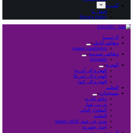
المـزيد
اتصل بنا
Privacy Policy
الرئيسية
وظائف أنابيك
anapec casablanca
وظائف عمومية
Alwadifa
الهجرة
الهجرة إلى أوروبا
الهجرة الى امريكا
الهجرة الى كندا
التعليم
مستجدات
وثائق ادارية
تدريب عمل
المقاول الذاتي
التعليم
بحث عن عمل 2026 anapec
أخبار حصرية
المـزيد