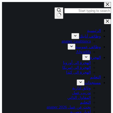
التجاوز
إلى
المحتوى
لا
توجد
نتائج
الرئيسية
وظائف أنابيك
anapec casablanca
وظائف عمومية
Alwadifa
الهجرة
الهجرة إلى أوروبا
الهجرة الى امريكا
الهجرة الى كندا
التعليم
مستجدات
وثائق ادارية
تدريب عمل
المقاول الذاتي
التعليم
بحث عن عمل 2026 anapec
أخبار حصرية