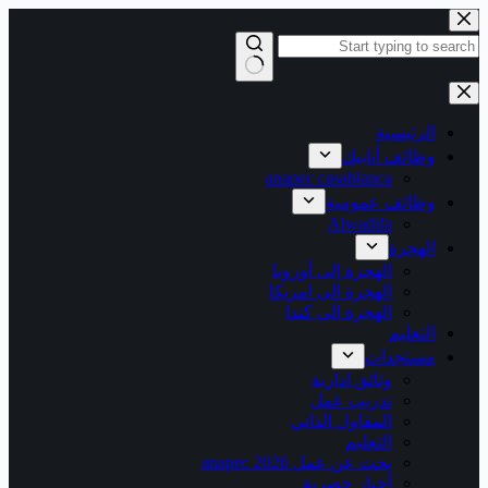
التجاوز
إلى
المحتوى
لا
توجد
نتائج
الرئيسية
وظائف أنابيك
anapec casablanca
وظائف عمومية
Alwadifa
الهجرة
الهجرة إلى أوروبا
الهجرة الى امريكا
الهجرة الى كندا
التعليم
مستجدات
وثائق ادارية
تدريب عمل
المقاول الذاتي
التعليم
بحث عن عمل 2026 anapec
أخبار حصرية