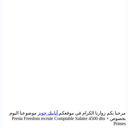
مرحبا بكم زوارنا الكرام في موقعكم
أنابيك جوبز
موضوعنا اليوم
بخصوص Presta Freedom recrute Comptable Salaire 4500 dhs +
Primes