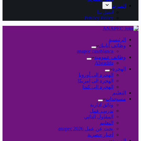
المـزيد
اتصل بنا
Privacy Policy
الرئيسية
وظائف أنابيك
anapec casablanca
وظائف عمومية
Alwadifa
الهجرة
الهجرة إلى أوروبا
الهجرة الى امريكا
الهجرة الى كندا
التعليم
مستجدات
وثائق ادارية
تدريب عمل
المقاول الذاتي
التعليم
بحث عن عمل 2026 anapec
أخبار حصرية
المـزيد