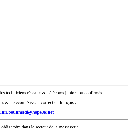
des techniciens réseaux & Télécoms juniors ou confirmés .
aux & Télécom Niveau correct en français .
uhir.bouhmadi@hope3k.net
obligatoire dans le secteur de la messagerie.