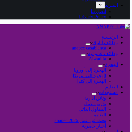
المـزيد
اتصل بنا
Privacy Policy
الرئيسية
وظائف أنابيك
anapec casablanca
وظائف عمومية
Alwadifa
الهجرة
الهجرة إلى أوروبا
الهجرة الى امريكا
الهجرة الى كندا
التعليم
مستجدات
وثائق ادارية
تدريب عمل
المقاول الذاتي
التعليم
بحث عن عمل 2026 anapec
أخبار حصرية
المـزيد