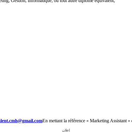
g, Gestion, Informatique, ou tout autre diplôme équivalent,
alent.cmh@gmail.com
En mettant la référence « Marketing Assistant » 
إعلان