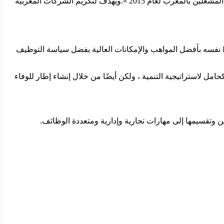
في حفل نظمه المعهد الأمريكي « best compani »، بشراكة مع الشركة ليكوم تحت رعاية وزارة التشغيل والشؤون الاجتماعية، حول: « أفضل المشغلين بالمغرب لعام 2015 ».ويهدف لتكريم الشركات المغربية
تعد سياسة إدارة الموارد البشرية لشركة Lesieur Cristal أحد محاور التركيز الرئيسية لاستراتيجيتها التنموية. لهذا السبب ، يحيط Lesieur Cristal نفسه بأفضل المواهب والإمكانات العالية بفضل سياسة التوظيف
ل لاستراتيجية التنمية ، ولكن أيضًا من خلال إنشاء إطار للوفاء