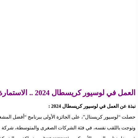
العمل في لوسيور كريسطال 2024 .. الاستمارة الإلكترونية الرسمية للترشيح وإرسال السيرة الذاتية
نبذة عن العمل في لوسيور كريسطال 2024 :
حصلت “لوسيور كريستال”، على الجائزة الأولى ببرنامج “أفضل المشغلين في المغرب لعام 2015 ” يوم أمس الخميس في ح
وتوجت باللقب نفسه، في فئة الشركات الصغرى والمتوسطة، شركة النق