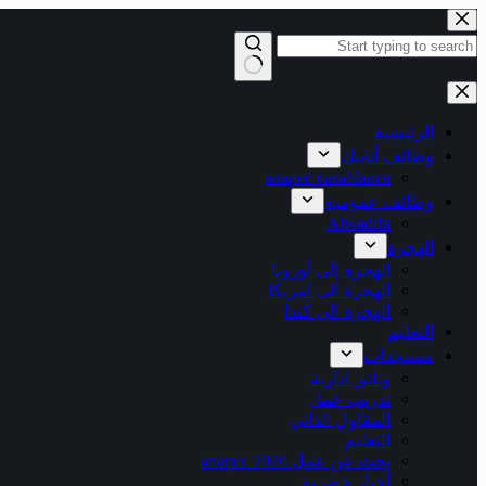
التجاوز
إلى
المحتوى
لا
توجد
نتائج
الرئيسية
وظائف أنابيك
anapec casablanca
وظائف عمومية
Alwadifa
الهجرة
الهجرة إلى أوروبا
الهجرة الى امريكا
الهجرة الى كندا
التعليم
مستجدات
وثائق ادارية
تدريب عمل
المقاول الذاتي
التعليم
بحث عن عمل 2026 anapec
أخبار حصرية