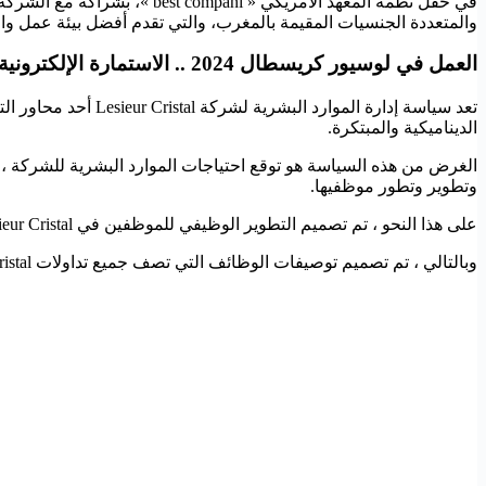
والمتعددة الجنسيات المقيمة بالمغرب، والتي تقدم أفضل بيئة عمل وا
العمل في لوسيور كريسطال 2024 .. الاستمارة الإلكترونية الرسمية للترشيح وإرسال السيرة الذاتية
الديناميكية والمبتكرة.
الغرض من هذه السياسة هو توقع احتياجات الموارد البشرية للشركة ، و
وتطوير وتطور موظفيها.
على هذا النحو ، تم تصميم التطوير الوظيفي للموظفين في Lesieur Cristal حول محور مركزي: الإدارة من خلال المهارات والأداء.
وبالتالي ، تم تصميم توصيفات الوظائف التي تصف جميع تداولات Lesieur Cristal لعدة سنوات ، ويعمل إطار عمل للمهارات على دمج هذه المهن وتقسيمها إلى مهارات تجارية وإدارية ومتعددة الوظائف.