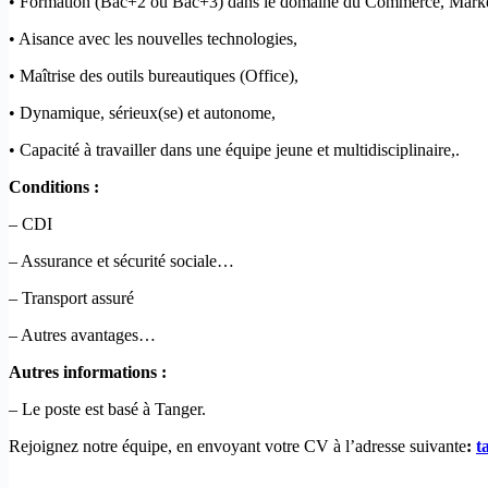
• Formation (Bac+2 ou Bac+3) dans le domaine du Commerce, Marketin
• Aisance avec les nouvelles technologies,
• Maîtrise des outils bureautiques (Office),
• Dynamique, sérieux(se) et autonome,
• Capacité à travailler dans une équipe jeune et multidisciplinaire,.
Conditions :
– CDI
– Assurance et sécurité sociale…
– Transport assuré
– Autres avantages…
Autres informations :
– Le poste est basé à Tanger.
Rejoignez notre équipe, en envoyant votre CV à l’adresse suivante
:
t