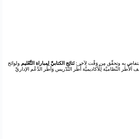
حْتفاض بِه وتحقِّق مِن وَقْت لِآخر :
نَتائِج الكتابيِّ لِمباراة التَّعْليم
ولوائح
ات الشَّفهيَّة لِمباريات تَوظِيف اَلأُطر النِّظاميَّة لِلْأكاديميَّة أُطُر التَّدْريس وَأطُر الدَّعْم الإداريِّ