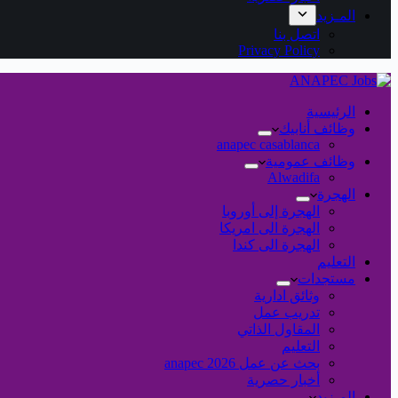
المـزيد
اتصل بنا
Privacy Policy
الرئيسية
وظائف أنابيك
anapec casablanca
وظائف عمومية
Alwadifa
الهجرة
الهجرة إلى أوروبا
الهجرة الى امريكا
الهجرة الى كندا
التعليم
مستجدات
وثائق ادارية
تدريب عمل
المقاول الذاتي
التعليم
بحث عن عمل 2026 anapec
أخبار حصرية
المـزيد