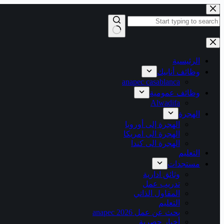
التجاوز
إلى
المحتوى
لا
توجد
نتائج
الرئيسية
وظائف أنابيك
anapec casablanca
وظائف عمومية
Alwadifa
الهجرة
الهجرة إلى أوروبا
الهجرة الى امريكا
الهجرة الى كندا
التعليم
مستجدات
وثائق ادارية
تدريب عمل
المقاول الذاتي
التعليم
بحث عن عمل 2026 anapec
أخبار حصرية