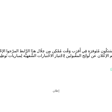
تكُون مُتَوفرَة فِي أَقرَب وَقْت مُمْكِن مِن خِلَال هذَا الرَّابط المرْجوا الإ
ن لِاجْتياز الاخْتبارات الشَّفهيَّة لِمباراة التَّعْليم 2022 – 2023 سَيتِم الإعْلان عن لَوائِح المقْبولين لِاجْتياز الاخْتبار
إعلان