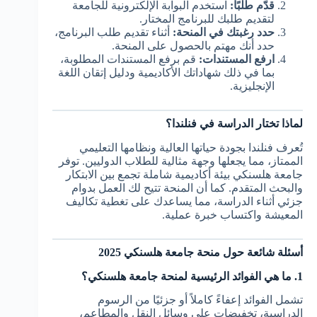
قدّم طلبًا:
استخدم البوابة الإلكترونية للجامعة
لتقديم طلبك للبرنامج المختار.
حدد رغبتك في المنحة:
أثناء تقديم طلب البرنامج،
حدد أنك مهتم بالحصول على المنحة.
ارفع المستندات:
قم برفع المستندات المطلوبة،
بما في ذلك شهاداتك الأكاديمية ودليل إتقان اللغة
الإنجليزية.
لماذا تختار الدراسة في فنلندا؟
تُعرف فنلندا بجودة حياتها العالية ونظامها التعليمي
الممتاز، مما يجعلها وجهة مثالية للطلاب الدوليين. توفر
جامعة هلسنكي بيئة أكاديمية شاملة تجمع بين الابتكار
والبحث المتقدم. كما أن المنحة تتيح لك العمل بدوام
جزئي أثناء الدراسة، مما يساعدك على تغطية تكاليف
المعيشة واكتساب خبرة عملية.
أسئلة شائعة حول منحة جامعة هلسنكي 2025
1. ما هي الفوائد الرئيسية لمنحة جامعة هلسنكي؟
تشمل الفوائد إعفاءً كاملاً أو جزئيًا من الرسوم
الدراسية، تخفيضات على وسائل النقل والمطاعم،