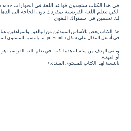
في هذا الكتاب ستجدون قواعد اللغة في الحوارات dialogue en grammaire على شكل pdf وكذالك audio.
لكي تتعلم اللغة الفرنسية بمفردك دون الحاجة الى الذها
لك تحسين في مستواك اللغوي.
في أسفل المقال على شكل pdf+audio أما بالنسبة للمستوى المتوسط والمتقدم والمحترف ستجدونه أيضا بنفس
ويبقى الهدف من سلسلة هذه الكتب في تعلم اللغة الفرنسية هو مس
أو المهنية.
بالنسبة لهذا الكتاب للمستوى المبتدىء