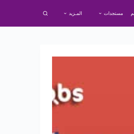
م
مستجدات
المـزيد