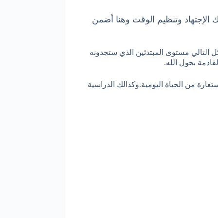
 الإجتهاد وتنظيم الوقت وهنا أضمن
ن والمراهقين. هناك اربع مستويات كل مستوى يكون من كتاب pdf+audio وهي على الشكل التالي مستوى المبتدئين الذي ستجدونه
ادمة بحول الله.
عارة من الحياة اليومية.وكدالك الدراسية