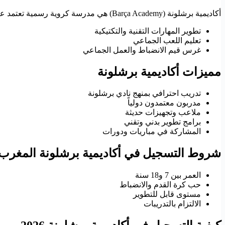
أكاديمية برشلونة (Barça Academy) هي مدرسة كروية رسمية تعتمد على فلسفة نادي برشلونة، وتهدف إلى تطوير اللاعبين الشباب وفق أسلوب لعب احترافي.
تطوير المهارات التقنية والتكتيكية
تعليم اللعب الجماعي
غرس قيم الانضباط والعمل الجماعي
مميزات أكاديمية برشلونة
تدريب احترافي بمنهج نادي برشلونة
مدربون معتمدون دولياً
ملاعب وتجهيزات حديثة
برامج تطوير بدني وتقني
المشاركة في مباريات ودورات
شروط التسجيل في أكاديمية برشلونة المغرب
العمر بين 7 و18 سنة
حب كرة القدم والانضباط
مستوى قابل للتطوير
الالتزام بالتدريبات