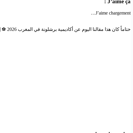
J’aime ça :
J’aime
chargement…
ختاماً كان هذا مقالنا اليوم عن أكاديمية برشلونة في المغرب 2026 ⚽ إذا أعجبك المقال فلا تنسى مشاركته حتى يستفيد منه الآخرون.