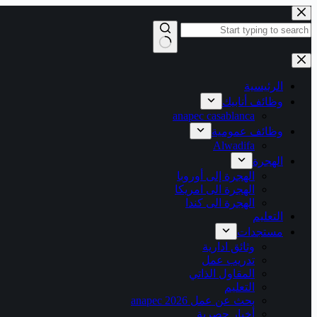
التجاوز
إلى
المحتوى
لا
توجد
نتائج
الرئيسية
وظائف أنابيك
anapec casablanca
وظائف عمومية
Alwadifa
الهجرة
الهجرة إلى أوروبا
الهجرة الى امريكا
الهجرة الى كندا
التعليم
مستجدات
وثائق ادارية
تدريب عمل
المقاول الذاتي
التعليم
بحث عن عمل 2026 anapec
أخبار حصرية