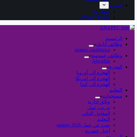
المـزيد
اتصل بنا
Privacy Policy
الرئيسية
وظائف أنابيك
anapec casablanca
وظائف عمومية
Alwadifa
الهجرة
الهجرة إلى أوروبا
الهجرة الى امريكا
الهجرة الى كندا
التعليم
مستجدات
وثائق ادارية
تدريب عمل
المقاول الذاتي
التعليم
بحث عن عمل 2026 anapec
أخبار حصرية
المـزيد