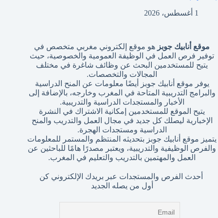
1 أغسطس، 2026
موقع أنابيك جوبز
هو موقع إلكتروني مغربي متخصص في
توفير فرص العمل في الوظيفة العمومية والخصوصية، حيث
يتيح للمستخدمين البحث عن وظائف شاغرة في مختلف
المجالات والتخصصات.
يوفر موقع أنابيك جوبز أيضًا معلومات عن المنح الدراسية
والبرامج التدريبية المتاحة في المغرب وخارجه، بالإضافة إلى
الأخبار والمستجدات الدراسية والتدريبية.
يتيح الموقع للمستخدمين إمكانية الاشتراك في النشرة
الإخبارية ليصلك كل جديد في مجال العمل والتدريب والمنح
الدراسية ومستجدات الهجرة.
يتميز موقع أنابيك جوبز بتحديثه المنتظم والمستمر للمعلومات
والفرص الوظيفية والتدريبية، ويعتبر مصدرًا هامًا للباحثين عن
العمل والمهتمين بالتدريب والتعليم في المغرب.
أحدث الفرص والمستجدات عبر بريدك الإلكتروني كن
أول من يصله الجديد