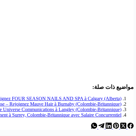
مواضيع ذات صلة:
ejoignez FOUR SEASON NAILS AND SPA à Calgary (Alberta) !
use – Rejoignez Mauve Hair à Burnaby (Colombie-Britannique) !
ue Universe Communications à Langley (Colombie-Britannique) !
nent à Surrey, Colombie-Britannique avec Salaire Concurrentiel