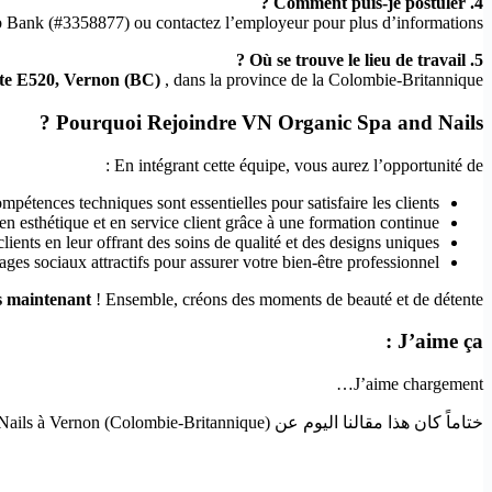
4. Comment puis-je postuler ?
b Bank (#3358877) ou contactez l’employeur pour plus d’informations.
5. Où se trouve le lieu de travail ?
ite E520, Vernon (BC)
, dans la province de la Colombie-Britannique.
Pourquoi Rejoindre VN Organic Spa and Nails ?
En intégrant cette équipe, vous aurez l’opportunité de :
pétences techniques sont essentielles pour satisfaire les clients.
 esthétique et en service client grâce à une formation continue.
ients en leur offrant des soins de qualité et des designs uniques.
ages sociaux attractifs pour assurer votre bien-être professionnel.
ès maintenant
! Ensemble, créons des moments de beauté et de détente.
J’aime ça :
J’aime
chargement…
ختاماً كان هذا مقالنا اليوم عن Technicienne en Soins des Ongles – Rejoignez VN Organic Spa and Nails à Vernon (Colombie-Britannique) ! إذا أعجبك المقال فلا تنسى مشاركته حتى يستفيد منه الآخرون.