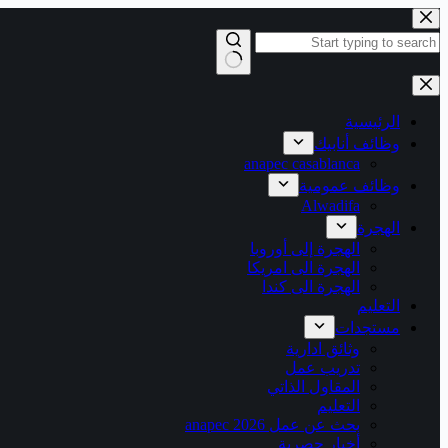
التجاوز
إلى
المحتوى
لا
توجد
نتائج
الرئيسية
وظائف أنابيك
anapec casablanca
وظائف عمومية
Alwadifa
الهجرة
الهجرة إلى أوروبا
الهجرة الى امريكا
الهجرة الى كندا
التعليم
مستجدات
وثائق ادارية
تدريب عمل
المقاول الذاتي
التعليم
بحث عن عمل 2026 anapec
أخبار حصرية