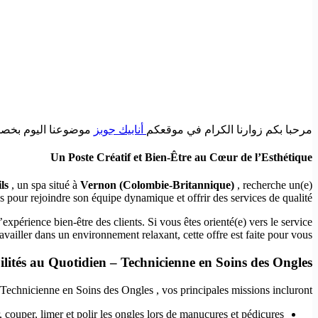
مرحبا بكم زوارنا الكرام في موقعكم
أنابيك جوبز
موضوعنا اليوم بخصوص ns des Ongles – Rejoignez VN Organic Spa and Nails à Vernon (Colombie-Britannique
Un Poste Créatif et Bien-Être au Cœur de l’Esthétique
ils
, un spa situé à
Vernon (Colombie-Britannique)
, recherche un(e)
s
pour rejoindre son équipe dynamique et offrir des services de qualité.
’expérience bien-être des clients. Si vous êtes orienté(e) vers le service
ravailler dans un environnement relaxant, cette offre est faite pour vous !
lités au Quotidien – Technicienne en Soins des Ongles
 Technicienne en Soins des Ongles
, vos principales missions incluront :
, couper, limer et polir les ongles lors de manucures et pédicures.