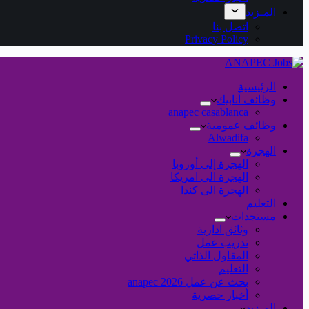
المـزيد
اتصل بنا
Privacy Policy
الرئيسية
وظائف أنابيك
anapec casablanca
وظائف عمومية
Alwadifa
الهجرة
الهجرة إلى أوروبا
الهجرة الى امريكا
الهجرة الى كندا
التعليم
مستجدات
وثائق ادارية
تدريب عمل
المقاول الذاتي
التعليم
بحث عن عمل 2026 anapec
أخبار حصرية
المـزيد