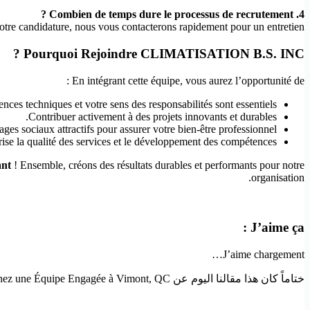
4. Combien de temps dure le processus de recrutement ?
votre candidature, nous vous contacterons rapidement pour un entretien.
Pourquoi Rejoindre CLIMATISATION B.S. INC ?
En intégrant cette équipe, vous aurez l’opportunité de :
ces techniques et votre sens des responsabilités sont essentiels.
Contribuer activement à des projets innovants et durables.
ges sociaux attractifs pour assurer votre bien-être professionnel.
ise la qualité des services et le développement des compétences.
ant
! Ensemble, créons des résultats durables et performants pour notre
organisation.
J’aime ça :
J’aime
chargement…
ختاماً كان هذا مقالنا اليوم عن Technicien en Réfrigération H/F – Rejoignez une Équipe Engagée à Vimont, QC ! إذا أعجبك المقال فلا تنسى مشاركته حتى يستفيد منه الآخرون.