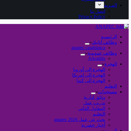
المـزيد
اتصل بنا
Privacy Policy
الرئيسية
وظائف أنابيك
anapec casablanca
وظائف عمومية
Alwadifa
الهجرة
الهجرة إلى أوروبا
الهجرة الى امريكا
الهجرة الى كندا
التعليم
مستجدات
وثائق ادارية
تدريب عمل
المقاول الذاتي
التعليم
بحث عن عمل 2026 anapec
أخبار حصرية
المـزيد