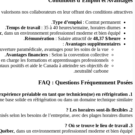
Conditions d’Emploi et Avantages
 valorisons nos collaborateurs en leur offrant des conditions attractives :
Type d’emploi
: Contrat permanent.
Temps de travail
: 35 à 40 heures/semaine, horaires diurnes.
c
, dans un environnement professionnel moderne et bien équipé.
.
Rémunération
: Salaire attractif de
48,37 $/heure
:
Avantages supplémentaires
ouverture paramédicale, avantages pour les soins de la vue.
Avantages financiers
: Selon la convention collective.
n charge les formations et apprentissages professionnels.
aux positifs et aide le Canada à atteindre ses objectifs de
neutralité carbone.
FAQ : Questions Fréquemment Posées
1. Est-ce que je dois avoir une expérience préalable en tant que technicien(ne) en réfrigération ?
e base solide en réfrigération ou dans un domaine technique similaire.
2. Les horaires sont-ils flexibles ?
isés selon les besoins de l’entreprise, avec des plages horaires diurnes.
3. Où se trouve le lieu de travail ?
Québec
, dans un environnement professionnel moderne et bien équipé.