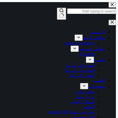
التجاوز
إلى
المحتوى
لا
توجد
نتائج
الرئيسية
وظائف أنابيك
anapec casablanca
وظائف عمومية
Alwadifa
الهجرة
الهجرة إلى أوروبا
الهجرة الى امريكا
الهجرة الى كندا
التعليم
مستجدات
وثائق ادارية
تدريب عمل
المقاول الذاتي
التعليم
بحث عن عمل 2026 anapec
أخبار حصرية