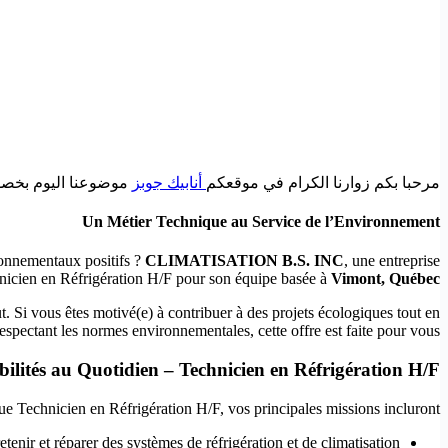
مرحبا بكم زوارنا الكرام في موقعكم
أنابيك جوبز
موضوعنا اليوم بخصوص éfrigération H/F – Rejoignez une Équipe Engagée à Vimont, QC
Un Métier Technique au Service de l’Environnement
ironnementaux positifs ?
CLIMATISATION B.S. INC
, une entreprise
hnicien en Réfrigération H/F pour son équipe basée à
Vimont, Québec
t. Si vous êtes motivé(e) à contribuer à des projets écologiques tout en
respectant les normes environnementales, cette offre est faite pour vous !
ilités au Quotidien – Technicien en Réfrigération H/F
ue Technicien en Réfrigération H/F, vos principales missions incluront :
retenir et réparer des systèmes de réfrigération et de climatisation.