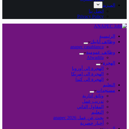
المـزيد
اتصل بنا
Privacy Policy
الرئيسية
وظائف أنابيك
anapec casablanca
وظائف عمومية
Alwadifa
الهجرة
الهجرة إلى أوروبا
الهجرة الى امريكا
الهجرة الى كندا
التعليم
مستجدات
وثائق ادارية
تدريب عمل
المقاول الذاتي
التعليم
بحث عن عمل 2026 anapec
أخبار حصرية
المـزيد