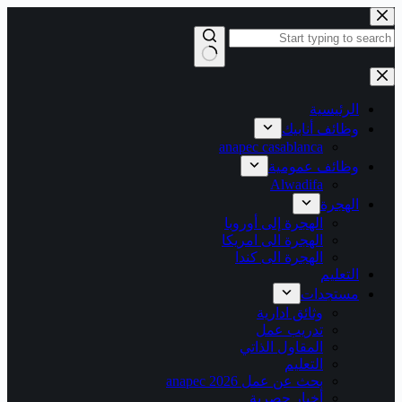
التجاوز
إلى
المحتوى
لا
توجد
نتائج
الرئيسية
وظائف أنابيك
anapec casablanca
وظائف عمومية
Alwadifa
الهجرة
الهجرة إلى أوروبا
الهجرة الى امريكا
الهجرة الى كندا
التعليم
مستجدات
وثائق ادارية
تدريب عمل
المقاول الذاتي
التعليم
بحث عن عمل 2026 anapec
أخبار حصرية