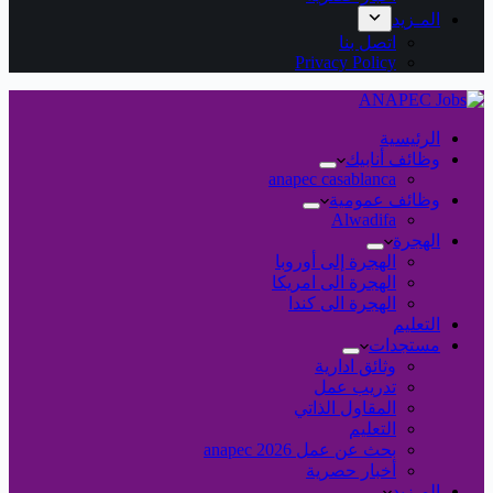
المـزيد
اتصل بنا
Privacy Policy
الرئيسية
وظائف أنابيك
anapec casablanca
وظائف عمومية
Alwadifa
الهجرة
الهجرة إلى أوروبا
الهجرة الى امريكا
الهجرة الى كندا
التعليم
مستجدات
وثائق ادارية
تدريب عمل
المقاول الذاتي
التعليم
بحث عن عمل 2026 anapec
أخبار حصرية
المـزيد