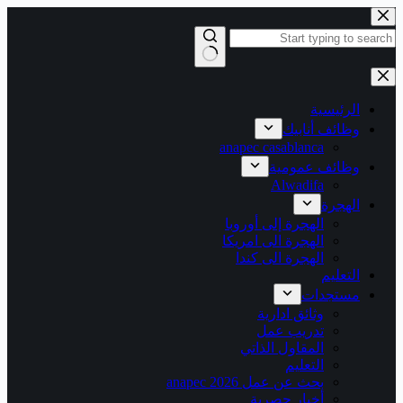
التجاوز
إلى
المحتوى
لا
توجد
نتائج
الرئيسية
وظائف أنابيك
anapec casablanca
وظائف عمومية
Alwadifa
الهجرة
الهجرة إلى أوروبا
الهجرة الى امريكا
الهجرة الى كندا
التعليم
مستجدات
وثائق ادارية
تدريب عمل
المقاول الذاتي
التعليم
بحث عن عمل 2026 anapec
أخبار حصرية