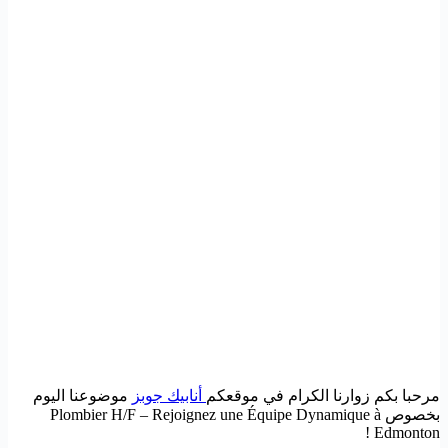
مرحبا بكم زوارنا الكرام في موقعكم
أنابيك جوبز
موضوعنا اليوم
بخصوص Plombier H/F – Rejoignez une Équipe Dynamique à
Edmonton !