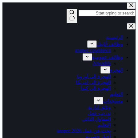
التجاوز
إلى
المحتوى
لا
توجد
نتائج
الرئيسية
وظائف أنابيك
anapec casablanca
وظائف عمومية
Alwadifa
الهجرة
الهجرة إلى أوروبا
الهجرة الى امريكا
الهجرة الى كندا
التعليم
مستجدات
وثائق ادارية
تدريب عمل
المقاول الذاتي
التعليم
بحث عن عمل 2026 anapec
أخبار حصرية