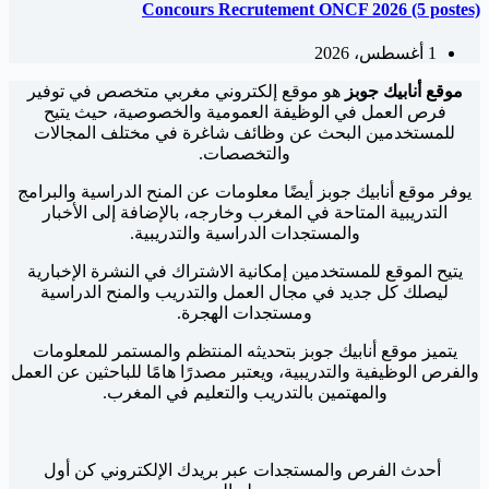
Concours Recrutement ONCF 2026 (5 postes)
1 أغسطس، 2026
موقع أنابيك جوبز
هو موقع إلكتروني مغربي متخصص في توفير
فرص العمل في الوظيفة العمومية والخصوصية، حيث يتيح
للمستخدمين البحث عن وظائف شاغرة في مختلف المجالات
والتخصصات.
يوفر موقع أنابيك جوبز أيضًا معلومات عن المنح الدراسية والبرامج
التدريبية المتاحة في المغرب وخارجه، بالإضافة إلى الأخبار
والمستجدات الدراسية والتدريبية.
يتيح الموقع للمستخدمين إمكانية الاشتراك في النشرة الإخبارية
ليصلك كل جديد في مجال العمل والتدريب والمنح الدراسية
ومستجدات الهجرة.
يتميز موقع أنابيك جوبز بتحديثه المنتظم والمستمر للمعلومات
والفرص الوظيفية والتدريبية، ويعتبر مصدرًا هامًا للباحثين عن العمل
والمهتمين بالتدريب والتعليم في المغرب.
أحدث الفرص والمستجدات عبر بريدك الإلكتروني كن أول