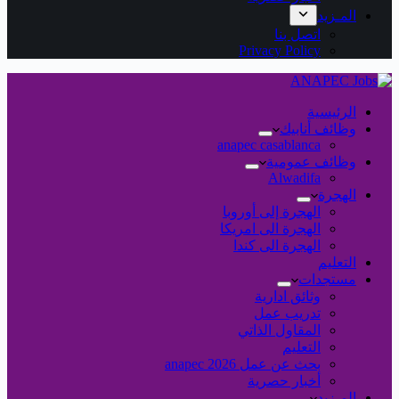
المـزيد
اتصل بنا
Privacy Policy
الرئيسية
وظائف أنابيك
anapec casablanca
وظائف عمومية
Alwadifa
الهجرة
الهجرة إلى أوروبا
الهجرة الى امريكا
الهجرة الى كندا
التعليم
مستجدات
وثائق ادارية
تدريب عمل
المقاول الذاتي
التعليم
بحث عن عمل 2026 anapec
أخبار حصرية
المـزيد