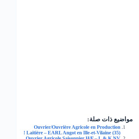
مواضيع ذات صلة:
Ouvrier/Ouvrière Agricole en Production
Laitière – EARL Angot en Ille-et-Vilaine (35) !
Ouvrier Agricole Saisonnier H/F – L & K NV