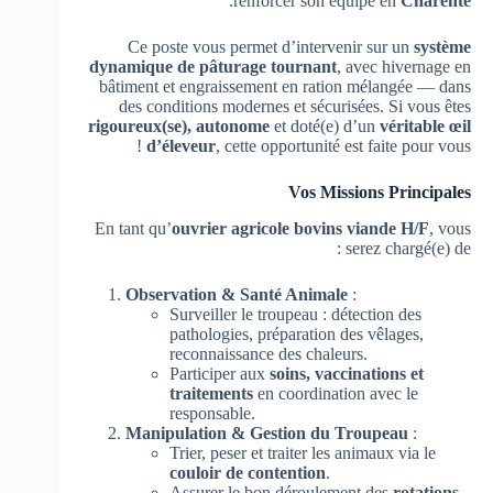
.
renforcer son équipe en
Charente
Ce poste vous permet d’intervenir sur un
système
dynamique de pâturage tournant
, avec hivernage en
bâtiment et engraissement en ration mélangée — dans
des conditions modernes et sécurisées. Si vous êtes
rigoureux(se), autonome
et doté(e) d’un
véritable œil
d’éleveur
, cette opportunité est faite pour vous !
Vos Missions Principales
En tant qu’
ouvrier agricole bovins viande H/F
, vous
serez chargé(e) de :
Observation & Santé Animale
:
Surveiller le troupeau : détection des
pathologies, préparation des vêlages,
reconnaissance des chaleurs.
Participer aux
soins, vaccinations et
traitements
en coordination avec le
responsable.
Manipulation & Gestion du Troupeau
:
Trier, peser et traiter les animaux via le
couloir de contention
.
Assurer le bon déroulement des
rotations