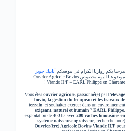
مرحبا بكم زوارنا الكرام في موقعكم
أنابيك جوبز
موضوعنا اليوم بخصوص Ouvrier Agricole Bovins
Viande H/F – EARL Philippe en Charente !
Vous êtes
ouvrier agricole
, passionné(e) par
l’élevage
bovin, la gestion du troupeau et les travaux de
terrain
, et souhaitez exercer dans un environnement
exigeant, naturel et humain
?
EARL Philippe
,
exploitation de 400 ha avec
200 vaches limousines en
système naisseur-engraisseur
, recherche un(e)
Ouvrier(ère) Agricole Bovins Viande H/F
pour