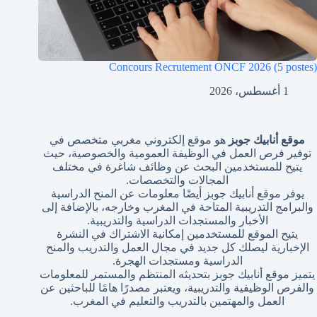
Concours Recrutement ONCF 2026 (5 postes)
1 أغسطس، 2026
موقع أنابيك جوبز
هو موقع إلكتروني مغربي متخصص في
توفير فرص العمل في الوظيفة العمومية والخصوصية، حيث
يتيح للمستخدمين البحث عن وظائف شاغرة في مختلف
المجالات والتخصصات.
يوفر موقع أنابيك جوبز أيضًا معلومات عن المنح الدراسية
والبرامج التدريبية المتاحة في المغرب وخارجه، بالإضافة إلى
الأخبار والمستجدات الدراسية والتدريبية.
يتيح الموقع للمستخدمين إمكانية الاشتراك في النشرة
الإخبارية ليصلك كل جديد في مجال العمل والتدريب والمنح
الدراسية ومستجدات الهجرة.
يتميز موقع أنابيك جوبز بتحديثه المنتظم والمستمر للمعلومات
والفرص الوظيفية والتدريبية، ويعتبر مصدرًا هامًا للباحثين عن
العمل والمهتمين بالتدريب والتعليم في المغرب.