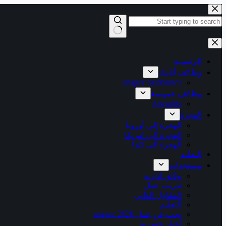
التجاوز
إلى
المحتوى
لا
توجد
نتائج
الرئيسية
وظائف أنابيك
anapec casablanca
وظائف عمومية
Alwadifa
الهجرة
الهجرة إلى أوروبا
الهجرة الى امريكا
الهجرة الى كندا
التعليم
مستجدات
وثائق ادارية
تدريب عمل
المقاول الذاتي
التعليم
بحث عن عمل 2026 anapec
أخبار حصرية