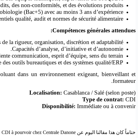
dits, des non-conformités, et des évolutions produits.
obiologie (Bac+5) avec au moins 3 ans d’expérience.
iels qualité, audit et normes de sécurité alimentaire.
Compétences générales attendues:
 de la rigueur, organisation, discrétion et adaptabilité.
Capacités d’analyse, d’initiative et d’autonomie.
ente communication, esprit d’équipe, sens du terrain.
e des outils bureautiques et des systèmes qualité/ERP.
voluant dans un environnement exigeant, bienveillant et
formateur.
Localisation:
Casablanca / Salé (selon poste)
Type de contrat:
CDI
Disponibilité:
Immédiate ou à convenir
ختاماً كان هذا مقالنا اليوم عن Opportunités à Casablanca et Salé: CDI à pourvoir chez Centrale Danone إذا أعجبك المقال فلا تنسى مشاركته حتى يستفيد منه الآخرون.