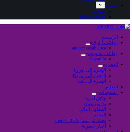
المـزيد
اتصل بنا
Privacy Policy
الرئيسية
وظائف أنابيك
anapec casablanca
وظائف عمومية
Alwadifa
الهجرة
الهجرة إلى أوروبا
الهجرة الى امريكا
الهجرة الى كندا
التعليم
مستجدات
وثائق ادارية
تدريب عمل
المقاول الذاتي
التعليم
بحث عن عمل 2026 anapec
أخبار حصرية
المـزيد