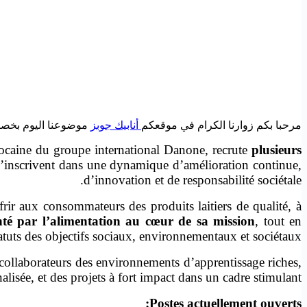
مرحبا بكم زوارنا الكرام في موقعكم
أنابيك جوبز
موضوعنا اليوم بخصوص asablanca et Salé: CDI à pourvoir chez Centrale Danone
arocaine du groupe international Danone, recrute
plusieurs
s’inscrivent dans une dynamique d’amélioration continue,
d’innovation et de responsabilité sociétale.
rir aux consommateurs des produits laitiers de qualité, à
nté par l’alimentation au cœur de sa mission
, tout en
tatuts des objectifs sociaux, environnementaux et sociétaux.
 collaborateurs des environnements d’apprentissage riches,
lisée, et des projets à fort impact dans un cadre stimulant.
Postes actuellement ouverts: