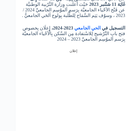
غَايَة 11 شتْنبر 2023
حَيْث أَعلَنت وِزارة التَّرْبية الوطنيَّة
عن فَتْح الأحْياء الجامعيَّة بِرَسم اَلموْسِم الجامعيِّ 2024 /
2023 ، وسوْف يَتِم السَّمَاح لِلطَّلَبة بِولوج اَلحَي الجامعيُّ .
التسجيل في
الحي الجامعي
2023-2024،
إِعلَان بِخصوص
فتح باب التَّرْشيح لِلاسْتفادة مِن السَّكن بِالْأحْياء الجامعيَّة
بِرَسم اَلموْسِم الجامعيِّ 2023 – 2024
إعلان