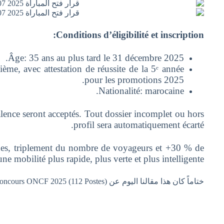
Conditions d’éligibilité et inscription:
Âge: 35 ans au plus tard le 31 décembre 2025.
ème, avec attestation de réussite de la 5ᵉ année
pour les promotions 2025.
Nationalité: marocaine.
alence seront acceptés. Tout dossier incomplet ou hors
profil sera automatiquement écarté.
ignes, triplement du nombre de voyageurs et +30 % de
ne mobilité plus rapide, plus verte et plus intelligente.
ختاماً كان هذا مقالنا اليوم عن Liste des Convoqués Concours ONCF 2025 (112 Postes) إذا أعجبك المقال فلا تنسى مشاركته حتى يستفيد منه الآخرون.