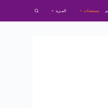
م
مستجدات
المـزيد