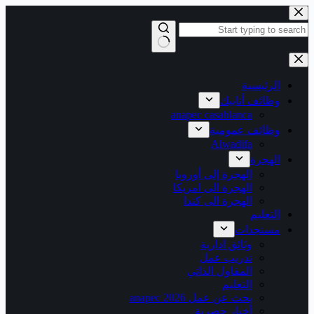
التجاوز
إلى
المحتوى
لا
توجد
نتائج
الرئيسية
وظائف أنابيك
anapec casablanca
وظائف عمومية
Alwadifa
الهجرة
الهجرة إلى أوروبا
الهجرة الى امريكا
الهجرة الى كندا
التعليم
مستجدات
وثائق ادارية
تدريب عمل
المقاول الذاتي
التعليم
بحث عن عمل 2026 anapec
أخبار حصرية