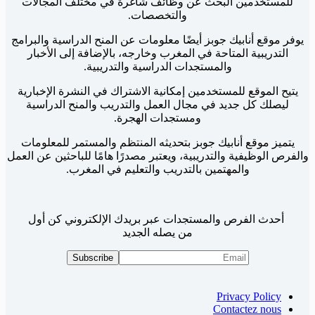
للمستخدمين البحث عن وظائف شاغرة في مختلف المجالات
والتخصصات.
يوفر موقع أنابيك جوبز أيضًا معلومات عن المنح الدراسية والبرامج
التدريبية المتاحة في المغرب وخارجه، بالإضافة إلى الأخبار
والمستجدات الدراسية والتدريبية.
يتيح الموقع للمستخدمين إمكانية الاشتراك في النشرة الإخبارية
ليصلك كل جديد في مجال العمل والتدريب والمنح الدراسية
ومستجدات الهجرة.
يتميز موقع أنابيك جوبز بتحديثه المنتظم والمستمر للمعلومات
والفرص الوظيفية والتدريبية، ويعتبر مصدرًا هامًا للباحثين عن العمل
والمهتمين بالتدريب والتعليم في المغرب.
أحدث الفرص والمستجدات عبر بريدك الإلكتروني كن أول
من يصله الجديد
Privacy Policy
Contactez nous