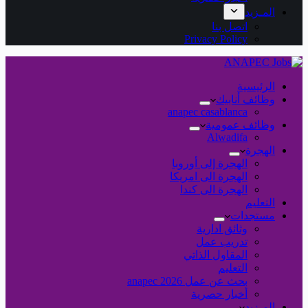
المـزيد
اتصل بنا
Privacy Policy
الرئيسية
وظائف أنابيك
anapec casablanca
وظائف عمومية
Alwadifa
الهجرة
الهجرة إلى أوروبا
الهجرة الى امريكا
الهجرة الى كندا
التعليم
مستجدات
وثائق ادارية
تدريب عمل
المقاول الذاتي
التعليم
بحث عن عمل 2026 anapec
أخبار حصرية
المـزيد