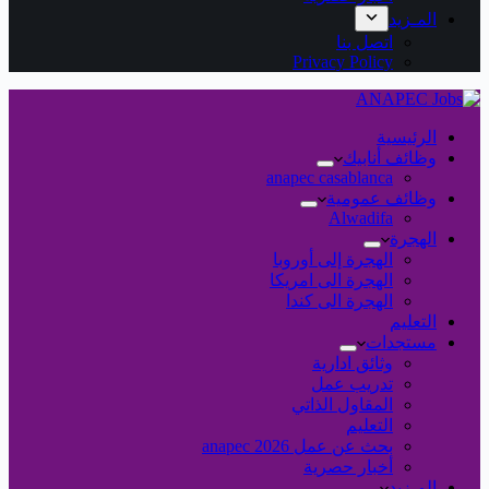
المـزيد
اتصل بنا
Privacy Policy
الرئيسية
وظائف أنابيك
anapec casablanca
وظائف عمومية
Alwadifa
الهجرة
الهجرة إلى أوروبا
الهجرة الى امريكا
الهجرة الى كندا
التعليم
مستجدات
وثائق ادارية
تدريب عمل
المقاول الذاتي
التعليم
بحث عن عمل 2026 anapec
أخبار حصرية
المـزيد