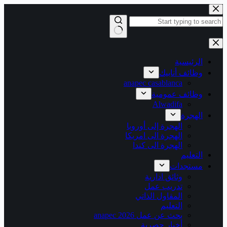
التجاوز
إلى
المحتوى
لا
توجد
نتائج
الرئيسية
وظائف أنابيك
anapec casablanca
وظائف عمومية
Alwadifa
الهجرة
الهجرة إلى أوروبا
الهجرة الى امريكا
الهجرة الى كندا
التعليم
مستجدات
وثائق ادارية
تدريب عمل
المقاول الذاتي
التعليم
بحث عن عمل 2026 anapec
أخبار حصرية