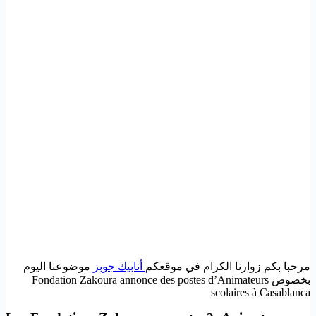
مرحبا بكم زوارنا الكرام في موقعكم
أنابيك جوبز
موضوعنا اليوم
بخصوص Fondation Zakoura annonce des postes d’Animateurs
scolaires à Casablanca