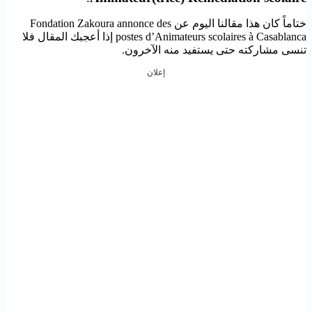
ختاماً كان هذا مقالنا اليوم عن Fondation Zakoura annonce des
postes d’Animateurs scolaires à Casablanca إذا أعجبك المقال فلا
تنسى مشاركته حتى يستفيد منه الآخرون.
إعلان