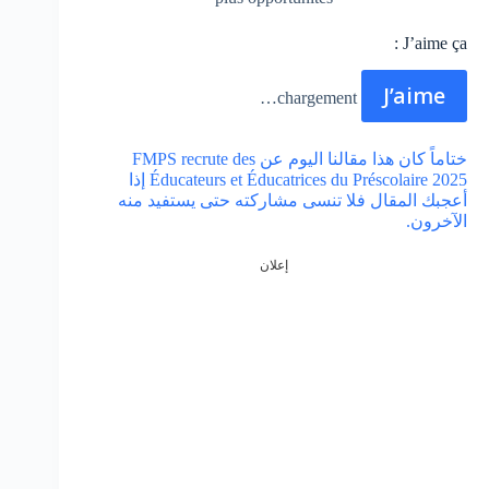
J’aime ça :
J’aime
chargement…
ختاماً كان هذا مقالنا اليوم عن FMPS recrute des
Éducateurs et Éducatrices du Préscolaire 2025 إذا
أعجبك المقال فلا تنسى مشاركته حتى يستفيد منه
الآخرون.
إعلان