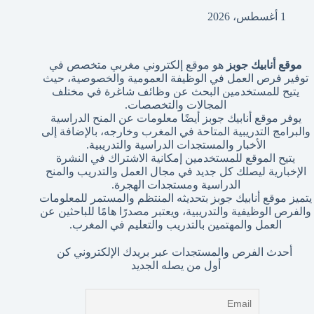
1 أغسطس، 2026
موقع أنابيك جوبز
هو موقع إلكتروني مغربي متخصص في
توفير فرص العمل في الوظيفة العمومية والخصوصية، حيث
يتيح للمستخدمين البحث عن وظائف شاغرة في مختلف
المجالات والتخصصات.
يوفر موقع أنابيك جوبز أيضًا معلومات عن المنح الدراسية
والبرامج التدريبية المتاحة في المغرب وخارجه، بالإضافة إلى
الأخبار والمستجدات الدراسية والتدريبية.
يتيح الموقع للمستخدمين إمكانية الاشتراك في النشرة
الإخبارية ليصلك كل جديد في مجال العمل والتدريب والمنح
الدراسية ومستجدات الهجرة.
يتميز موقع أنابيك جوبز بتحديثه المنتظم والمستمر للمعلومات
والفرص الوظيفية والتدريبية، ويعتبر مصدرًا هامًا للباحثين عن
العمل والمهتمين بالتدريب والتعليم في المغرب.
أحدث الفرص والمستجدات عبر بريدك الإلكتروني كن
أول من يصله الجديد