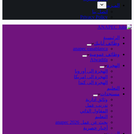
المـزيد
اتصل بنا
Privacy Policy
الرئيسية
وظائف أنابيك
anapec casablanca
وظائف عمومية
Alwadifa
الهجرة
الهجرة إلى أوروبا
الهجرة الى امريكا
الهجرة الى كندا
التعليم
مستجدات
وثائق ادارية
تدريب عمل
المقاول الذاتي
التعليم
بحث عن عمل 2026 anapec
أخبار حصرية
المـزيد