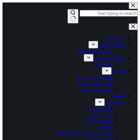
التجاوز
إلى
المحتوى
لا
توجد
نتائج
الرئيسية
وظائف أنابيك
anapec casablanca
وظائف عمومية
Alwadifa
الهجرة
الهجرة إلى أوروبا
الهجرة الى امريكا
الهجرة الى كندا
التعليم
مستجدات
وثائق ادارية
تدريب عمل
المقاول الذاتي
التعليم
بحث عن عمل 2026 anapec
أخبار حصرية