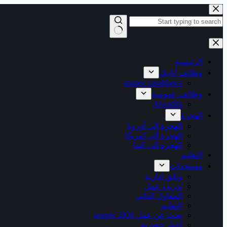
التجاوز
إلى
المحتوى
لا
توجد
نتائج
الرئيسية
وظائف أنابيك
anapec casablanca
وظائف عمومية
Alwadifa
الهجرة
الهجرة إلى أوروبا
الهجرة الى امريكا
الهجرة الى كندا
التعليم
مستجدات
وثائق ادارية
تدريب عمل
المقاول الذاتي
التعليم
بحث عن عمل 2026 anapec
أخبار حصرية