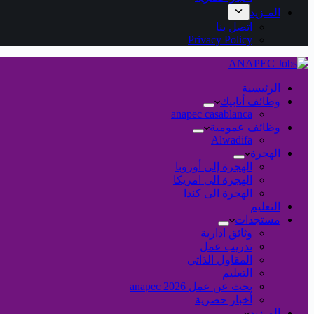
المـزيد
اتصل بنا
Privacy Policy
الرئيسية
وظائف أنابيك
anapec casablanca
وظائف عمومية
Alwadifa
الهجرة
الهجرة إلى أوروبا
الهجرة الى امريكا
الهجرة الى كندا
التعليم
مستجدات
وثائق ادارية
تدريب عمل
المقاول الذاتي
التعليم
بحث عن عمل 2026 anapec
أخبار حصرية
المـزيد