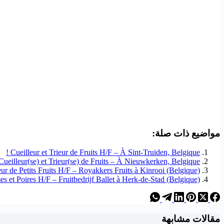
مواضيع ذات صلة:
Cueilleur et Trieur de Fruits H/F – À Sint-Truiden, Belgique !
Cueilleur(se) et Trieur(se) de Fruits – À Nieuwkerken, Belgique !
eur de Petits Fruits H/F – Royakkers Fruits à Kinrooi (Belgique) !
s et Poires H/F – Fruitbedrijf Ballet à Herk-de-Stad (Belgique) !
مقالات مشابهة