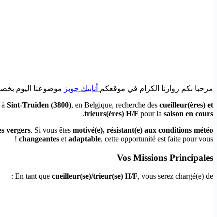
مرحبا بكم زوارنا الكرام في موقعكم
أنابيك جوبز
موضوعنا اليوم بخصوص rieur de Fruits H/F – Nicolaï Bart à Sint-Truiden (Belgique
à
Sint-Truiden (3800)
, en Belgique, recherche des
cueilleur(ères) et
.
trieurs(ères) H/F
pour la
saison en cours
des vergers
. Si vous êtes
motivé(e), résistant(e) aux conditions météo
changeantes
et
adaptable
, cette opportunité est faite pour vous !
Vos Missions Principales
En tant que
cueilleur(se)/trieur(se) H/F
, vous serez chargé(e) de :