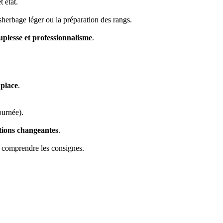
t état.
ésherbage léger ou la préparation des rangs.
uplesse et professionnalisme
.
 place
.
ournée).
tions changeantes
.
 comprendre les consignes.