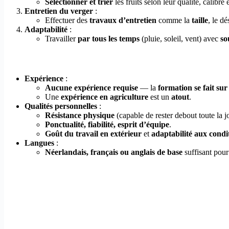
Sélectionner et trier
les fruits selon leur qualité, calibre e
Entretien du verger
:
Effectuer des
travaux d’entretien
comme la
taille
, le d
Adaptabilité
:
Travailler
par tous les temps
(pluie, soleil, vent) avec
so
Expérience
:
Aucune expérience requise
— la
formation se fait sur
Une
expérience en agriculture
est un
atout
.
Qualités personnelles
:
Résistance physique
(capable de rester debout toute la j
Ponctualité, fiabilité, esprit d’équipe
.
Goût du travail en extérieur
et
adaptabilité aux condi
Langues
:
Néerlandais, français ou anglais de base
suffisant pour