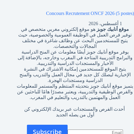
Concours Recrutement ONCF 2026 (5 postes)
1 أغسطس، 2026
موقع أنابيك جوبز
هو موقع إلكتروني مغربي متخصص في
توفير فرص العمل في الوظيفة العمومية والخصوصية، حيث
يتيح للمستخدمين البحث عن وظائف شاغرة في مختلف
المجالات والتخصصات.
يوفر موقع أنابيك جوبز أيضًا معلومات عن المنح الدراسية
والبرامج التدريبية المتاحة في المغرب وخارجه، بالإضافة إلى
الأخبار والمستجدات الدراسية والتدريبية.
يتيح الموقع للمستخدمين إمكانية الاشتراك في النشرة
الإخبارية ليصلك كل جديد في مجال العمل والتدريب والمنح
الدراسية ومستجدات الهجرة.
يتميز موقع أنابيك جوبز بتحديثه المنتظم والمستمر للمعلومات
والفرص الوظيفية والتدريبية، ويعتبر مصدرًا هامًا للباحثين عن
العمل والمهتمين بالتدريب والتعليم في المغرب.
أحدث الفرص والمستجدات عبر بريدك الإلكتروني كن
أول من يصله الجديد