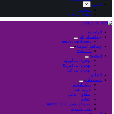
المـزيد
اتصل بنا
Privacy Policy
الرئيسية
وظائف أنابيك
anapec casablanca
وظائف عمومية
Alwadifa
الهجرة
الهجرة إلى أوروبا
الهجرة الى امريكا
الهجرة الى كندا
التعليم
مستجدات
وثائق ادارية
تدريب عمل
المقاول الذاتي
التعليم
بحث عن عمل 2026 anapec
أخبار حصرية
المـزيد