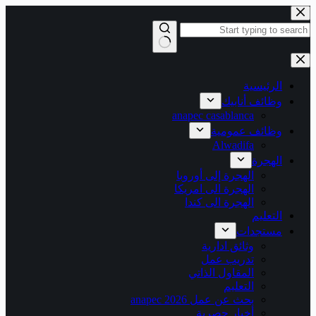
التجاوز
إلى
المحتوى
لا
توجد
نتائج
الرئيسية
وظائف أنابيك
anapec casablanca
وظائف عمومية
Alwadifa
الهجرة
الهجرة إلى أوروبا
الهجرة الى امريكا
الهجرة الى كندا
التعليم
مستجدات
وثائق ادارية
تدريب عمل
المقاول الذاتي
التعليم
بحث عن عمل 2026 anapec
أخبار حصرية