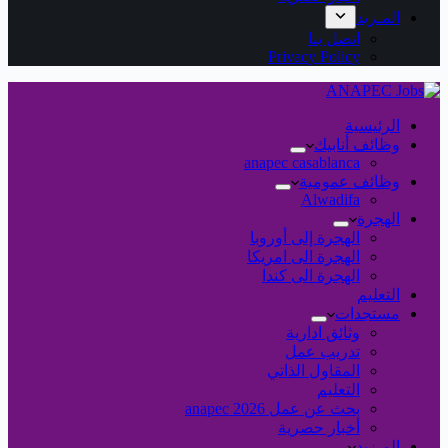
المـزيد
اتصل بنا
Privacy Policy
الرئيسية
وظائف أنابيك
anapec casablanca
وظائف عمومية
Alwadifa
الهجرة
الهجرة إلى أوروبا
الهجرة الى امريكا
الهجرة الى كندا
التعليم
مستجدات
وثائق ادارية
تدريب عمل
المقاول الذاتي
التعليم
بحث عن عمل 2026 anapec
أخبار حصرية
المـزيد