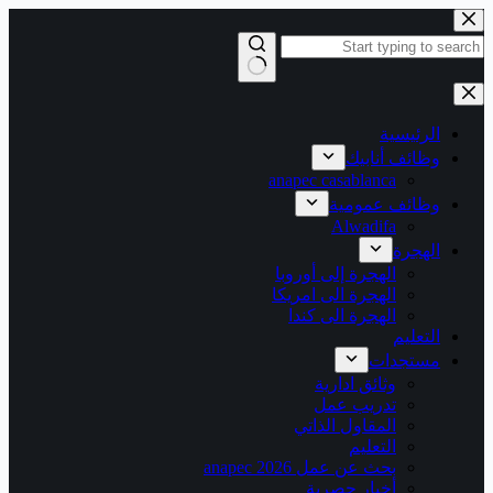
التجاوز
إلى
المحتوى
لا
توجد
نتائج
الرئيسية
وظائف أنابيك
anapec casablanca
وظائف عمومية
Alwadifa
الهجرة
الهجرة إلى أوروبا
الهجرة الى امريكا
الهجرة الى كندا
التعليم
مستجدات
وثائق ادارية
تدريب عمل
المقاول الذاتي
التعليم
بحث عن عمل 2026 anapec
أخبار حصرية