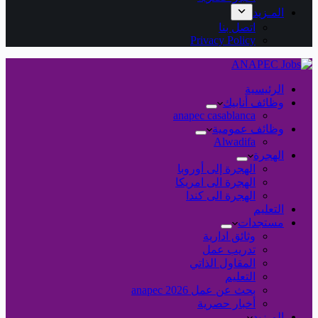
المـزيد
اتصل بنا
Privacy Policy
الرئيسية
وظائف أنابيك
anapec casablanca
وظائف عمومية
Alwadifa
الهجرة
الهجرة إلى أوروبا
الهجرة الى امريكا
الهجرة الى كندا
التعليم
مستجدات
وثائق ادارية
تدريب عمل
المقاول الذاتي
التعليم
بحث عن عمل 2026 anapec
أخبار حصرية
المـزيد