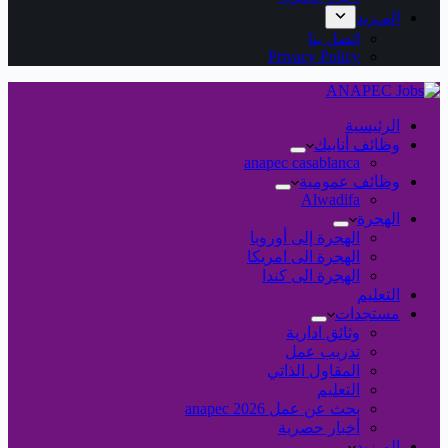
المـزيد
اتصل بنا
Privacy Policy
الرئيسية
وظائف أنابيك
anapec casablanca
وظائف عمومية
Alwadifa
الهجرة
الهجرة إلى أوروبا
الهجرة الى امريكا
الهجرة الى كندا
التعليم
مستجدات
وثائق ادارية
تدريب عمل
المقاول الذاتي
التعليم
بحث عن عمل 2026 anapec
أخبار حصرية
المـزيد