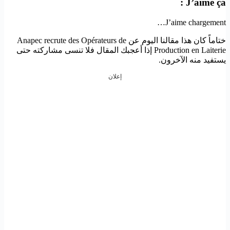
J’aime ça :
J’aime
chargement…
ختاماً كان هذا مقالنا اليوم عن Anapec recrute des Opérateurs de
Production en Laiterie إذا أعجبك المقال فلا تنسى مشاركته حتى
يستفيد منه الآخرون.
إعلان