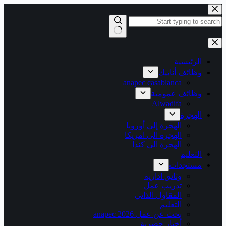
التجاوز
إلى
المحتوى
لا
توجد
نتائج
الرئيسية
وظائف أنابيك
anapec casablanca
وظائف عمومية
Alwadifa
الهجرة
الهجرة إلى أوروبا
الهجرة الى امريكا
الهجرة الى كندا
التعليم
مستجدات
وثائق ادارية
تدريب عمل
المقاول الذاتي
التعليم
بحث عن عمل 2026 anapec
أخبار حصرية