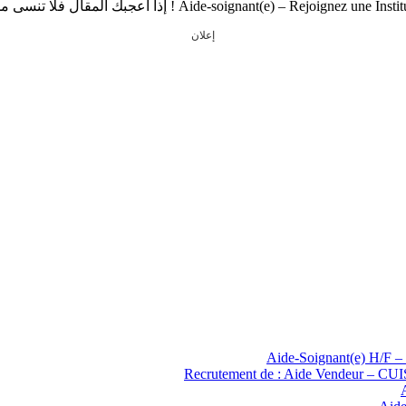
إعلان
Aide-Soignant(e) H/F – 
Recrutement de : Aide Vendeur – C