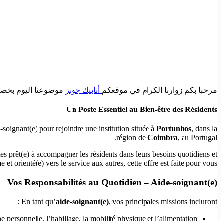
مرحبا بكم زوارنا الكرام في موقعكم
أنابيك جوبز
موضوعنا اليوم بخصوص ) – Rejoignez une Institution à Portunhos (Région de Coimbra
Un Poste Essentiel au Bien-être des Résidents
oignant(e) pour rejoindre une institution située à
Portunhos
, dans la
région de
Coimbra
, au Portugal.
s prêt(e) à accompagner les résidents dans leurs besoins quotidiens et
t orienté(e) vers le service aux autres, cette offre est faite pour vous !
Vos Responsabilités au Quotidien – Aide-soignant(e)
En tant qu’
aide-soignant(e)
, vos principales missions incluront :
ne personnelle, l’habillage, la mobilité physique et l’alimentation.