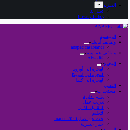
المـزيد
اتصل بنا
Privacy Policy
الرئيسية
وظائف أنابيك
anapec casablanca
وظائف عمومية
Alwadifa
الهجرة
الهجرة إلى أوروبا
الهجرة الى امريكا
الهجرة الى كندا
التعليم
مستجدات
وثائق ادارية
تدريب عمل
المقاول الذاتي
التعليم
بحث عن عمل 2026 anapec
أخبار حصرية
المـزيد