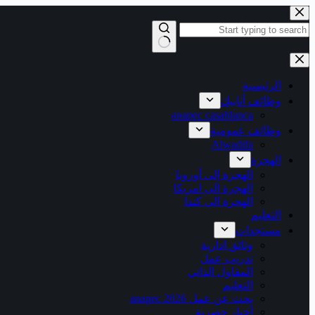
التجاوز
إلى
المحتوى
لا
توجد
نتائج
الرئيسية
وظائف أنابيك
anapec casablanca
وظائف عمومية
Alwadifa
الهجرة
الهجرة إلى أوروبا
الهجرة الى امريكا
الهجرة الى كندا
التعليم
مستجدات
وثائق ادارية
تدريب عمل
المقاول الذاتي
التعليم
بحث عن عمل 2026 anapec
أخبار حصرية