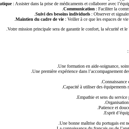
utique
: Assister dans la prise de médicaments et collaborer avec l’équi
Communication
: Faciliter la comm
Suivi des besoins individuels
: Observer et signaler
Maintien du cadre de vie
: Veiller à ce que les espaces de vie
Votre mission principale sera de garantir le confort, la sécurité et le
Une formation en aide-soignance, soins
Une première expérience dans l’accompagnement des 
Connaissance de
Capacité à utiliser des équipements mé
Empathie et sens du service 
Organisation
Patience et douce
Esprit d’équip
Une bonne maîtrise du portugais est né
La connaissance du français ou de l’angl