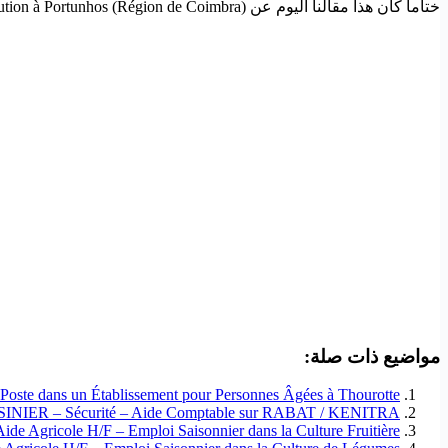
ختاماً كان هذا مقالنا اليوم عن Aide-soignant(e) – Rejoignez une Institution à Portunhos (Région de Coimbra) ! إذا أعجبك المقال فلا تنسى مشاركته حتى يستفيد منه الآخرون.
مواضيع ذات صلة:
Poste dans un Établissement pour Personnes Âgées à Thourotte
UISINIER – Sécurité – Aide Comptable sur RABAT / KENITRA
Aide Agricole H/F – Emploi Saisonnier dans la Culture Fruitière