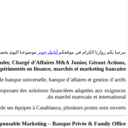
مرحبا بكم زوارنا الكرام في موقعكم
أنابيك جوبز
موضوعنا اليوم بخصوص 7 es d’emploi chez Saham Bank à Casablanca
ader, Chargé d’Affaires M&A Junior, Gérant Actions,
expérimentés en finance, marchés et marketing bancaire.
e banque universelle, banque d’affaires et gestion d’actifs.
proposant des solutions financières adaptées aux exigences
du marché marocain et international.
e ses équipes à Casablanca, plusieurs postes sont ouverts.
ponsable Marketing – Banque Privée & Family Office