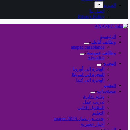
المـزيد
اتصل بنا
Privacy Policy
الرئيسية
وظائف أنابيك
anapec casablanca
وظائف عمومية
Alwadifa
الهجرة
الهجرة إلى أوروبا
الهجرة الى امريكا
الهجرة الى كندا
التعليم
مستجدات
وثائق ادارية
تدريب عمل
المقاول الذاتي
التعليم
بحث عن عمل 2026 anapec
أخبار حصرية
المـزيد