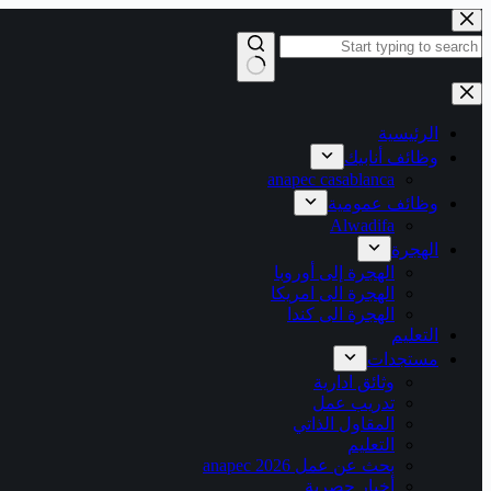
التجاوز
إلى
المحتوى
لا
توجد
نتائج
الرئيسية
وظائف أنابيك
anapec casablanca
وظائف عمومية
Alwadifa
الهجرة
الهجرة إلى أوروبا
الهجرة الى امريكا
الهجرة الى كندا
التعليم
مستجدات
وثائق ادارية
تدريب عمل
المقاول الذاتي
التعليم
بحث عن عمل 2026 anapec
أخبار حصرية