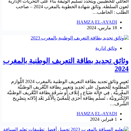
العائلي للخطيبين ويتحدد تسليم الوثيقة بناء على التحريات الإدارية
لعون السلطة. وثائق شهادة الخطوبة بالمغرب 2024 – صاحب
الطلب : الخاطب…
HAMZA EL-AYADI
18 مارس، 2024
وثائق ادارية
وثائق تجديد بطاقة التعريف الوطنية بالمغرب
2024
تَغيِير وثائق تجديد بطاقة التعريف الوطنية بالمغرب 2024 اللَّوازم
المطْلوبة لِلْحصول على تَجدِيد وَتغيِير بِطاقة التَّعْريف الوطنيَّة
المغْربيَّة , فِي حَالَة ضَيَاع ، إِتلَاف أو سَرقَة بِطاقة التَّعْريف الوطنيَّة
الإلكْترونيَّة ، تَسلَّم بِطاقة أُخرَى لِلْمعْنيّ بِالْأَمْر بَعْد إِدْلائه بِتصْرِيح
الشَّرف…
HAMZA EL-AYADI
1 فبراير، 2024