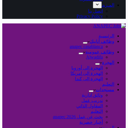
المـزيد
اتصل بنا
Privacy Policy
الرئيسية
وظائف أنابيك
anapec casablanca
وظائف عمومية
Alwadifa
الهجرة
الهجرة إلى أوروبا
الهجرة الى امريكا
الهجرة الى كندا
التعليم
مستجدات
وثائق ادارية
تدريب عمل
المقاول الذاتي
التعليم
بحث عن عمل 2026 anapec
أخبار حصرية
المـزيد