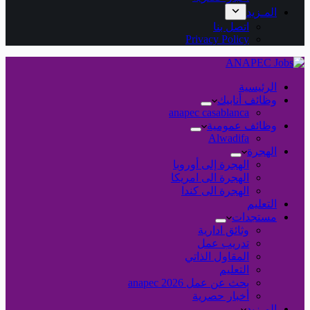
المـزيد
اتصل بنا
Privacy Policy
الرئيسية
وظائف أنابيك
anapec casablanca
وظائف عمومية
Alwadifa
الهجرة
الهجرة إلى أوروبا
الهجرة الى امريكا
الهجرة الى كندا
التعليم
مستجدات
وثائق ادارية
تدريب عمل
المقاول الذاتي
التعليم
بحث عن عمل 2026 anapec
أخبار حصرية
المـزيد