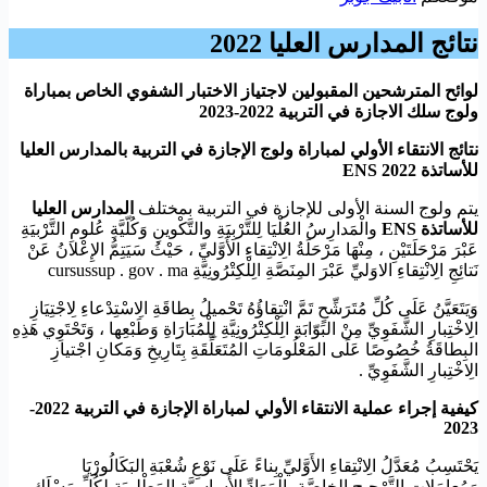
نتائج المدارس العليا 2022
لوائح المترشحين المقبولين لاجتياز الاختبار الشفوي الخاص بمباراة
ولوج سلك الاجازة في التربية 2022-2023
نتائج الانتقاء الأولي لمباراة ولوج الإجازة في التربية بالمدارس العليا
للأساتذة ENS 2022
يتم ولوج السنة الأولى للإجازة في التربية بمختلف
المدارس العليا
للأساتذة ENS
والْمَدارِسُ العُلْيَا لِلتَّرْبِيَةِ والتَّكْوينِ وَكُلّيَّةِ عُلومِ التَّرْبيَةِ
عَبْرَ مَرْحَلَتَيْنِ ، مِنْهَا مَرْحَلَةُ الِانْتِقاءِ الأَوَّليِّ ، حَيْثُ سَيَتِمُّ الإِعْلانُ عَنْ
نَتائِجِ الِانْتِقاءِ الاوَليِّ عَبْرَ المِنَصَّةِ الِلْكِتْرُونِيَّةِ cursussup . gov . ma
وَيَتَعَيَّنُ عَلَى كُلِّ مُتَرَشِّحٍ تَمَّ انْتِقاؤُهُ تَحْميلُ بِطاقَةِ الِاسْتِدْعاءِ لِاجْتِيَازِ
الِاخْتِبارِ الشَّفَوِيِّ مِنْ البَوّابَةِ الِلْكِتْرُونِيَّةِ لِلْمُبَارَاةِ وَطَبْعِها ، وَتَحْتَوِي هَذِهِ
البِطاقَةُ خُصُوصًا عَلَى المَعْلُومَاتِ المُتَعَلِّقَةِ بِتَارِيخِ وَمَكانِ اجْتيازِ
الِاخْتِبارِ الشَّفَوِيِّ .
كيفية إجراء عملية الانتقاء الأولي لمباراة الإجازة في التربية 2022-
2023
يَحْتَسِبُ مُعَدَّلُ الِانْتِقاءِ الأَوَّليِّ بِناءً عَلَى نَوْعِ شُعْبَةِ البَكَالُورْيَا
وَمُعامَلاتِ التَّرْجيحِ الخاصَّةِ بِالْمَوَادِّ الأَساسيَّةِ المَطْلوبَةِ لِكُلِّ مَسْلَكٍ