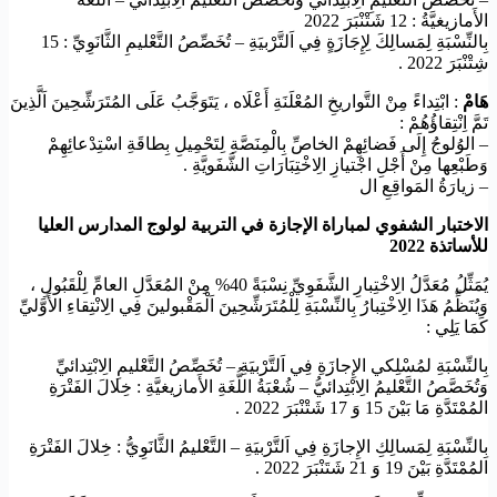
الأَمازيغيَّةُ : 12 شَتْنْبَرَ 2022
بِالنِّسْبَةِ لِمَسالِكَ لِإِجَازَةٍ فِي اَلتَّرْبيَةِ – تُخَصِّصُ التَّعْليمِ الثَّانَوِيِّ : 15
شِتْنْبَرَ 2022 .
هَامْ
: ابْتِداءً مِنْ التَّواريخِ المُعْلَنَةِ أَعْلَاه ، يَتَوَجَّبُ عَلَى المُتَرَشِّحِينَ اَلَّذِينَ
تَمَّ اِنْتِقاؤُهُمْ :
– الوُلوجُ إِلَى فَضائِهِمْ الخاصِّ بِالْمِنَصَّةِ لِتَحْمِيلِ بِطاقَةِ اسْتِدْعائِهِمْ
وَطَبْعِها مِنْ أَجْلِ اجْتيازِ الِاخْتِبَارَاتِ الشَّفَويَّةِ .
– زيارَةُ المَواقِعِ ال
الاختبار الشفوي لمباراة الإجازة في التربية لولوج المدارس العليا
للأساتذة 2022
يُمَثِّلُ مُعَدَّلُ الِاخْتِبارِ الشَّفَوِيِّ نِسْبَةً 40% مِنْ المُعَدَّلِ العامِّ لِلْقَبُولِ ،
وَيُنَظِّمُ هَذَا الِاخْتِبارُ بِالنِّسْبَةِ لِلْمُتَرَشِّحِينَ اَلْمَقْبولينَ فِي الِانْتِقاءِ الأَوَّليِّ
كَمَا يَلِي :
بِالنِّسْبَةِ لمُسْلِكي الإِجازَةِ فِي اَلتَّرْبيَةِ – تُخَصِّصُ التَّعْليمِ الِابْتِدائيِّ
وَتُخَصَّصُ التَّعْليمُ الِابْتِدائيُّ – شُعْبَةُ اللُّغَةِ الأَمازيغيَّةِ : خِلالَ الفَتْرَةِ
المُمْتَدَّةِ مَا بَيْنَ 15 وَ 17 شَتْنْبَرَ 2022 .
بِالنِّسْبَةِ لِمَسالِكِ الإِجازَةِ فِي اَلتَّرْبيَةِ – التَّعْليمُ الثَّانَوِيُّ : خِلالَ الفَتْرَةِ
المُمْتَدَّةِ بَيْنَ 19 وَ 21 شَتَنْبَرَ 2022 .