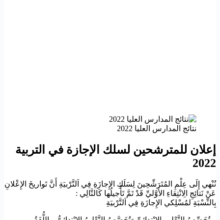
نتائج المدارس العليا 2022
إعلان للمترشحين لسلك الإجازة في التربية
2022
نُنْهي إِلَى عِلْمِ المُتَرَشِّحِينَ لِسَلَكِ الإِجازَةِ فِي اَلتَّرْبيَةِ أَنَّ تَواريخَ الإِعْلانِ
عَنْ نَتائِجِ الِانْتِقاءِ الأَوَّليِّ قَدْ تَمَّ تَأْجيلُها كَالتَّالِي :
بِالنِّسْبَةِ لمُسْلِكي الإِجازَةِ فِي اَلتَّرْبيَةِ
– تُخَصِّصُ التَّعْليمِ الِابْتِدائيِّ وَتُخَصَّصُ التَّعْليمُ الِابْتِدائيُّ – اللُّغَةُ