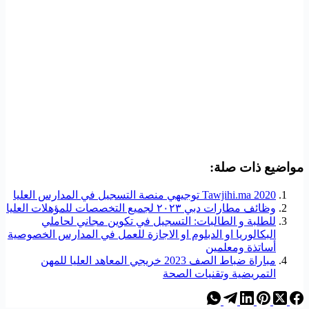
مواضيع ذات صلة:
Tawjihi.ma 2020 توجيهي منصة التسجيل في المدارس العليا
وظائف مطارات دبي ٢٠٢٣ لجميع التخصصات للمؤهلات العليا
للطلبة و الطالبات: التسجيل في تكوين مجاني لحاملي
البكالوريا او الدبلوم او الاجازة للعمل في المدارس الخصوصية
أساتذة ومعلمين
مباراة ضباط الصف 2023 خريجي المعاهد العليا للمهن
التمريضية وتقنيات الصحة