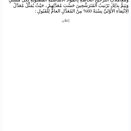
وَيَتِمُّ بِذَلِكَ تَرْتيبُ المُتَرَشِّحِينَ حَسْبَ مُعَدَّلِهِمْ ، حَيْثُ يُمَثِّلُ مُعَدَّلُ
الِانْتِقاءِ الأَوَّليِّ نِسْبَةً 60% مِنْ المُعَدَّلِ العامِّ لِلْقَبُولِ :
إعلان