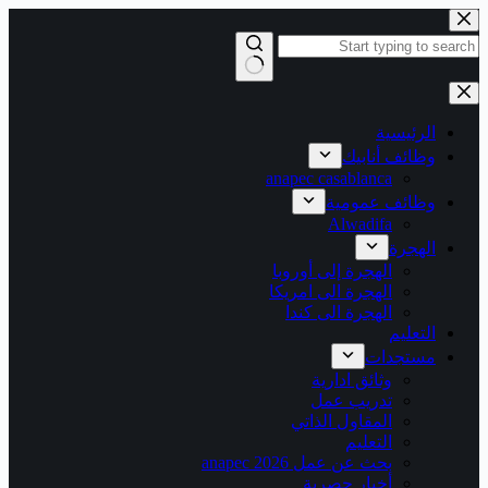
التجاوز
إلى
المحتوى
لا
توجد
نتائج
الرئيسية
وظائف أنابيك
anapec casablanca
وظائف عمومية
Alwadifa
الهجرة
الهجرة إلى أوروبا
الهجرة الى امريكا
الهجرة الى كندا
التعليم
مستجدات
وثائق ادارية
تدريب عمل
المقاول الذاتي
التعليم
بحث عن عمل 2026 anapec
أخبار حصرية