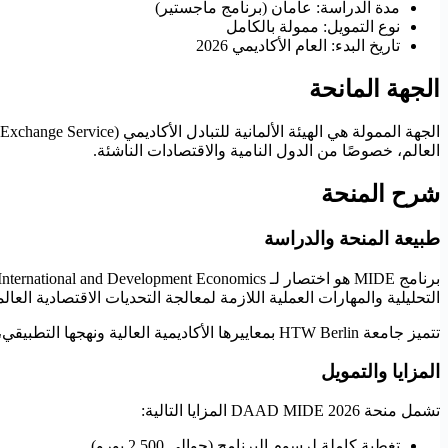
مدة الدراسة: عامان (برنامج ماجستير)
نوع التمويل: ممولة بالكامل
تاريخ البدء: العام الأكاديمي 2026
الجهة المانحة
العالم، خصوصًا من الدول النامية والاقتصادات الناشئة.
شرح المنحة
طبيعة المنحة والدراسة
التحليلية والمهارات العملية اللازمة لمعالجة التحديات الاقتصادية العا
تتميز جامعة HTW Berlin بمعاييرها الأكاديمية العالية ونهجها التطبيقي، إضافة إلى بيئة جامعية ديناميكية تتيح فرصًا للتدريب وبناء شبكة علاقات مهنية قوية داخل ألمانيا وخارجها.
المزايا والتمويل
تشمل منحة DAAD MIDE 2026 المزايا التالية:
تغطية كاملة لرسوم البرنامج (حوالي 2,500 يورو)