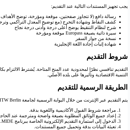
يجب تجهيز المستندات التالية عند التقديم:
رسالة دافع (لا تتجاوز صفحتين، موقعة ومؤرخة، توضح الأهداف ال
كشف النقاط وشهادة التخرج (مع توضيح المعدل التراكمي وترج
شرح لنظام التنقيط يوضح أعلى درجة وأدنى درجة نجاح
سيرة ذاتية بصيغة Europass موقعة ومؤرخة
نسخة من جواز السفر
شهادة إثبات إجادة اللغة الإنجليزية
شروط التقديم
التقديم تنافسي نظرًا لمحدودية عدد المنح المتاحة. يُشترط الالتزام بكا
التنمية الاقتصادية وتأثيرها على بلده الأصلي.
الطريقة الرسمية للتقديم
يتم التقديم عبر الإنترنت من خلال البوابة الرسمية لجامعة HTW Berlin. يجب اتباع الخطوات التالية:
مراجعة شروط القبول الأكاديمية واللغوية بدقة.
إعداد جميع الوثائق المطلوبة بصيغة واضحة ومترجمة عند الحاجة
الدخول إلى استمارة التقديم الإلكترونية الخاصة ببرنامج MIDE.
تعبئة البيانات بدقة وتحميل جميع المستندات.