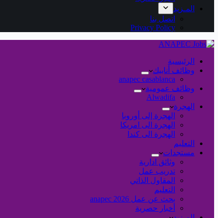
المـزيد
اتصل بنا
Privacy Policy
الرئيسية
وظائف أنابيك
anapec casablanca
وظائف عمومية
Alwadifa
الهجرة
الهجرة إلى أوروبا
الهجرة الى امريكا
الهجرة الى كندا
التعليم
مستجدات
وثائق ادارية
تدريب عمل
المقاول الذاتي
التعليم
بحث عن عمل 2026 anapec
أخبار حصرية
المـزيد