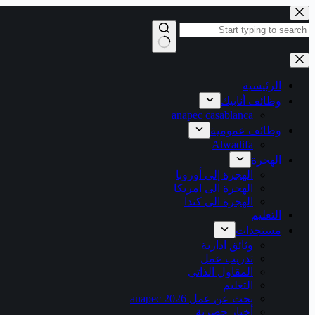
التجاوز
إلى
المحتوى
لا
توجد
نتائج
الرئيسية
وظائف أنابيك
anapec casablanca
وظائف عمومية
Alwadifa
الهجرة
الهجرة إلى أوروبا
الهجرة الى امريكا
الهجرة الى كندا
التعليم
مستجدات
وثائق ادارية
تدريب عمل
المقاول الذاتي
التعليم
بحث عن عمل 2026 anapec
أخبار حصرية