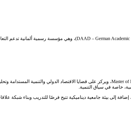
الجهة الممولة هي الهيئة الألمانية للتبادل الأكاديمي (emic Exchange Service
برنامج MIDE هو اختصار لـ Master of International and Development Economics، ويركز على قضايا ا
لمية، خاصة في سياق التنمية.