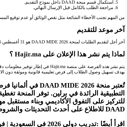
استكمال قسم منحة DAAD داخل نموذج التقديم.
مراجعة الطلب بالكامل قبل الإرسال النهائي.
من المهم تجنب الأخطاء الشائعة مثل نقص الوثائق أو عدم توقيع المست
آخر موعد للتقديم
آخر أجل لتقديم الطلبات لمنحة DAAD MIDE 2026 هو 31 أغسطس 2026. يُنصح بالتقديم المبكر لتفادي الضغط التقني أو نقص الوثائق في اللحظات الأخيرة.
لماذا يتم نشر هذا الإعلان على Hajir.ma ؟
يتم نشر هذه الفرصة على منصة ir.ma
بهدف تسهيل وصول الطلاب إلى فرص تعليمية قانونية وموثقة دون الادعا
تُعتبر منحة E 2026
التطبيقية الرائدة في برلين. توفر المنحة تغط
DAAD للاطلاع على أحدث التحديثات والشروط التفصيلية قبل التقديم.
اقرأ أيضًا :تدريب دولي 2026 في السعودية | فرصة ممولة بالكامل براتب 1000 دولار شهريًا