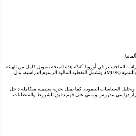
مانيا
اسة الماجستير في أوروبا. تُقدَّم هذه المنحة بتمويل كامل من الهيئة
الألمانية للتبادل الأكاديمي (DAAD) للدراسة في جامعة HTW Berlin University of Applied Sciences ضمن برنامج ماجستير الاقتصاد الدولي والتنمية (MIDE). وتشمل التغطية المالية الرسوم الدراسية، بدل
وتحليل السياسات التنموية. كما تمثل تجربة تعليمية متكاملة داخل
خاذ قرار دراسي مدروس ومبني على فهم دقيق للشروط والمتطلبات.