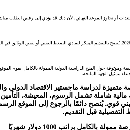
ندات أو تجاوز الموعد النهائي، لأن ذلك قد يؤدي إلى رفض الطلب مباش
Haj في إطار توفير معلومات دقيقة وموثوقة حول المنح الدراسية الدولية الممولة بالكام
ء بتمثيل الجهة المانحة.
DAAD MID في ألمانيا فرصة متميزة لدراسة ماجستير الاقتصا
ية مالية شاملة تشمل الرسوم، المعيشة، التأمين