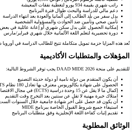
راتب شهري بقيمة 934 يورو لتغطية نفقات المعيشة
دعم مالي للدراسة والبحث طوال فترة البرنامج
بدل سفر من بلد الطالب إلى ألمانيا والعودة بعد انتهاء الدراسة
تأمين صحي وتأمين ضد الحوادث والمسؤولية الشخصية
إمكانية الحصول على بدل سكن شهري أو إعانة عائلية في بعض 
دورة تحضيرية لتعلم اللغة الألمانية خلال شهري فبراير/مارس
تُعد هذه المزايا حزمة تمويل متكاملة تتيح للطالب الدراسة في أوروبا د
المؤهلات والمتطلبات الأكاديمية
للتقديم على منحة DAAD MIDE 2026 يجب توفر الشروط التالية:
أن يكون المتقدم من دولة نامية أو دولة حديثة التصنيع
الحصول على شهادة بكالوريوس معترف بها تعادل 180 نظام ECTS على الأقل
إكمال ما لا يقل عن 15 وحدة دراسية (ECTS) في مجال الاقتصاد
امتلاك خبرة مهنية لا تقل عن سنتين بعد التخرج وقت التقديم
أن يكون قد حصل على آخر شهادة جامعية خلال السنوات الست 
استيفاء جميع شروط القبول الخاصة ببرنامج MIDE
تقديم إثبات كفاءة اللغة الإنجليزية وفق متطلبات البرنامج
الوثائق المطلوبة