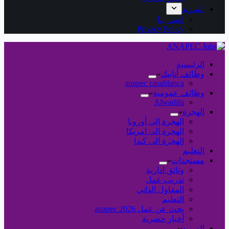
المـزيد
اتصل بنا
Privacy Policy
الرئيسية
وظائف أنابيك
anapec casablanca
وظائف عمومية
Alwadifa
الهجرة
الهجرة إلى أوروبا
الهجرة الى امريكا
الهجرة الى كندا
التعليم
مستجدات
وثائق ادارية
تدريب عمل
المقاول الذاتي
التعليم
بحث عن عمل 2026 anapec
أخبار حصرية
المـزيد