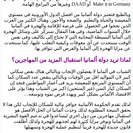
Make it in Germany أو DAAD وغيرها من البرامج الهامة.
وبالطبع فتعتبر دولة ألمانيا من افضل الدول الأوروبية في مستوي
المعيشة والحياة والتعليم والصحة والأجور، وهناك الكثير من العرب
الذين نجحوا في الحصول على فرصة للإقامة والهجرة في ألمانيا
خلال السنوات الماضية، وفى هذا المقال سنركز على وسائل الهجرة
إلى ألمانيا البسيطة المجانية التي لا تحتاج إلى تكاليف وفى نفس
الوقت سنتحدث عن أي معوقات وكيفية التغلب عليها، كما سنتحدث
عن مزايا الهجرة إلى ألمانيا والفرص التي تتوافر بها.
لماذا تريد دولة ألمانيا استقبال المزيد من المهاجرين؟
الشباب في ألمانيا لا يفضلون الإنجاب وبالتالي هناك نقص سكاني
كبير لان المواليد اقل من الوفيات وبالتالي ينقص عدد السكان كما
أن المستوي المرتفع للمعيشة يزيد فى أعمار المواطنين فنجد إن
السكان كبار السن (غير المنتجين) اكبر من الشباب وهذا يؤثر على
الاقتصاد الألماني بشكل كبير ويهدد فرص نموه وتوسعه…
لذلك تقدم الحكومة الألمانية حوافز مالية للسكان للإنجاب لكن هذا لا
يحقق النتيجة المطلوبة لذلك وجدت ألمانيا ان الحل الأفضل هو
استقبال مهاجرين من دول اخري ليساعدوا في تدعيم القوة البشرية
في ألمانيا وتوفر مزايا كثيرة لهم لجذبهم للهجرة ولذلك أطلقت
قانون جديدة للهجرة قريباً لتنظيم عملية الهجرة وتسهيلها