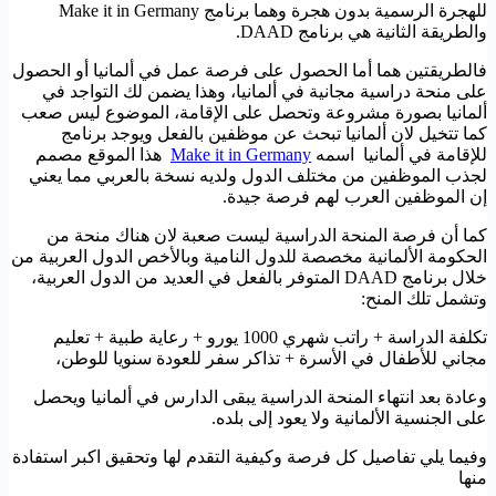
للهجرة الرسمية بدون هجرة وهما برنامج Make it in Germany
والطريقة الثانية هي برنامج DAAD.
فالطريقتين هما أما الحصول على فرصة عمل في ألمانيا أو الحصول
على منحة دراسية مجانية في ألمانيا، وهذا يضمن لك التواجد في
ألمانيا بصورة مشروعة وتحصل على الإقامة، الموضوع ليس صعب
كما تتخيل لان ألمانيا تبحث عن موظفين بالفعل ويوجد برنامج
للإقامة في ألمانيا اسمه
Make it in Germany
هذا الموقع مصمم
لجذب الموظفين من مختلف الدول ولديه نسخة بالعربي مما يعني
إن الموظفين العرب لهم فرصة جيدة.
كما أن فرصة المنحة الدراسية ليست صعبة لان هناك منحة من
الحكومة الألمانية مخصصة للدول النامية وبالأخص الدول العربية من
خلال برنامج DAAD المتوفر بالفعل في العديد من الدول العربية،
وتشمل تلك المنح:
تكلفة الدراسة + راتب شهري 1000 يورو + رعاية طبية + تعليم
مجاني للأطفال في الأسرة + تذاكر سفر للعودة سنويا للوطن،
وعادة بعد انتهاء المنحة الدراسية يبقى الدارس في ألمانيا ويحصل
على الجنسية الألمانية ولا يعود إلى بلده.
وفيما يلي تفاصيل كل فرصة وكيفية التقدم لها وتحقيق اكبر استفادة
منها