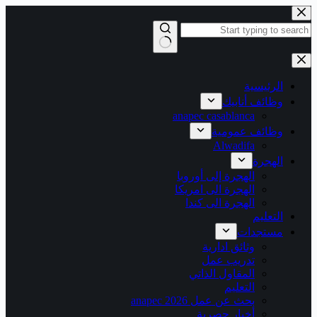
التجاوز
إلى
المحتوى
لا
توجد
نتائج
الرئيسية
وظائف أنابيك
anapec casablanca
وظائف عمومية
Alwadifa
الهجرة
الهجرة إلى أوروبا
الهجرة الى امريكا
الهجرة الى كندا
التعليم
مستجدات
وثائق ادارية
تدريب عمل
المقاول الذاتي
التعليم
بحث عن عمل 2026 anapec
أخبار حصرية