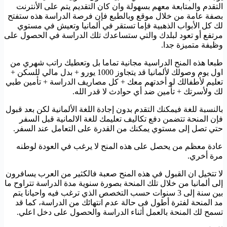
التقدم والمتابعة معهم بسهولة وان كان التقديم يتم على الأنترنت
بصفة عامة من خلال موقع وبالطبع فإن فرصة الدراسة هذه ستفتح
لك كل الأبواب الذهبية فإما تستقر في ألمانيا وتعيش في مستوي
مرتفع أو تعود لبلدك والتي ستساعدك تلك الدراسة في الحصول على
وظيفة متميزة جدا.
طبعا هذه المنح الدراسية مجانية تماما بل وتعطيك راتب شهري من
اول يوم وصولك لألمانيا قد يتجاوز 1000 يورو + بدل مالي للسكن +
تعليم لأطفالك لو أخدتهم معك + كل مصاريف الدراسة + تأمين طبي
لك ولأسرتك + تأمين ضد أي حوادث لا قدر الله.
بالنسبة للغة فيمكنك التقدم بدون إجادة اللغة الألمانية لكن بعد قبول
فإن المنحة تتضمن دفع تكاليف تعليمك للغة الالمانية قبل السفر
حتي تصل إلى مستوي يمكنك من القدرة على التعامل عند السفر.
عادة معظم من يحصل على هذه المنح لا يرغب في العودة لوطنه
مرة أخري.
لا تتخيل ان القبول في هذه المنح صعبة فالكثير من العرب يسافرون
إلى ألمانيا من خلال تلك المنحة بصورة سنوية مدة الدراسة تتراوح ما
بين سنة إلى 3 سنوات حسب التخصص الذي ترغب فيه واحيانا يتم
مد المنحة لفترة أطول فى حالة عدم انتهائك من الدراسة، كما قد
تسمح لك المنحة بالعمل أثناء الدراسة والحصول على دخل اعلي.