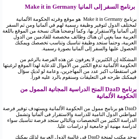
برنامج السفر إلى المانيا Make it in Germany
برنامج Make it in Germany هو موقع وفرته الحكومة الألمانية
لمختلف الدول لتوفير وظيفة رسمية لهم في ألمانيا ومن ثم السفر
إلى ألمانيا والاستقرار بها، وكما أوضحنا هناك نسخة من الموقع باللغة
العربية مما يعني أن هناك وظائف مخصصة للقادمين من الدول
العربية، وحتماً ستجد وظيفة تناسبك وتناسب تخصصك ويمكنك
الحصول عليها والسفر إلى ألمانيا بصورة رسمية.
المشكلة إن الكثيرين لا يعرفون عن هذه الفرصة بالرغم من
الحكومة الألمانية تدفع الكثير من الأموال للدعاية لهذا الموقع لرغبتها
في استقطاب اكبر عدد من المهاجرين، وعامة لو لديك سؤال
فيمكنك طرحه فى التعليقات وسنقوم بالرد عليه فوراً.
برنامج DaaD المنح الدراسية المجانية الممول من
الحكومة الألمانية
DaaD هو برنامج ممول من الحكومة الألمانية ويستهدف توفير فرصة
لمواطني الدول النامية للدراسة والاستقرار فى ألمانيا وتشمل
الدراسة الكثير من التخصصات وبالتالي ستجد فرصة تناسبك سواء
لدراسة مهنية او جامعية أو دراسات عليا.
يوجد مكتب لمنحة DaaD في غالبية الدول العربية لذلك يمكنك