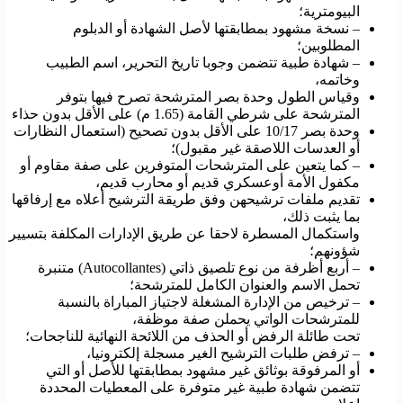
البيومترية؛
– نسخة مشهود بمطابقتها لأصل الشهادة أو الدبلوم
المطلوبين؛
– شهادة طبية تتضمن وجوبا تاريخ التحرير، اسم الطبيب
وخاتمه،
وقياس الطول وحدة بصر المترشحة تصرح فيها بتوفر
المترشحة على شرطي القامة (1.65 م) على الأقل بدون حذاء
وحدة بصر 10/17 على الأقل بدون تصحيح (استعمال النظارات
أو العدسات اللاصقة غير مقبول)؛
– كما يتعين على المترشحات المتوفرين على صفة مقاوم أو
مكفول الأمة أوعسكري قديم أو محارب قديم،
تقديم ملفات ترشيحهن وفق طريقة الترشيح أعلاه مع إرفاقها
بما يثبت ذلك،
واستكمال المسطرة لاحقا عن طريق الإدارات المكلفة بتسيير
شؤونهم؛
– أربع أظرفة من نوع تلصيق ذاتي (Autocollantes) متنبرة
تحمل الاسم والعنوان الكامل للمترشحة؛
– ترخيص من الإدارة المشغلة لاجتياز المباراة بالنسبة
للمترشحات الواتي يحملن صفة موظفة،
تحت طائلة الرفض أو الحذف من اللائحة النهائية للناجحات؛
– ترفض طلبات الترشيح الغير مسجلة إلكترونيا،
أو المرفوقة بوثائق غير مشهود بمطابقتها للأصل أو التي
تتضمن شهادة طبية غير متوفرة على المعطيات المحددة