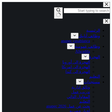
التجاوز
إلى
المحتوى
لا
توجد
نتائج
الرئيسية
وظائف أنابيك
anapec casablanca
وظائف عمومية
Alwadifa
الهجرة
الهجرة إلى أوروبا
الهجرة الى امريكا
الهجرة الى كندا
التعليم
مستجدات
وثائق ادارية
تدريب عمل
المقاول الذاتي
التعليم
بحث عن عمل 2026 anapec
أخبار حصرية