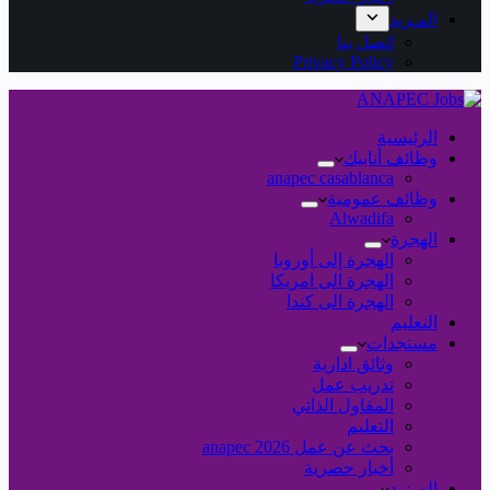
المـزيد
اتصل بنا
Privacy Policy
الرئيسية
وظائف أنابيك
anapec casablanca
وظائف عمومية
Alwadifa
الهجرة
الهجرة إلى أوروبا
الهجرة الى امريكا
الهجرة الى كندا
التعليم
مستجدات
وثائق ادارية
تدريب عمل
المقاول الذاتي
التعليم
بحث عن عمل 2026 anapec
أخبار حصرية
المـزيد