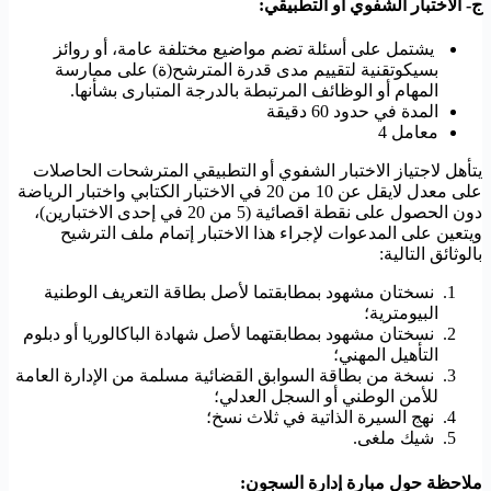
ج- الاختبار الشفوي أو التطبيقي:
يشتمل على أسئلة تضم مواضيع مختلفة عامة، أو روائز
بسيكوتقنية لتقييم مدى قدرة المترشح(ة) على ممارسة
المهام أو الوظائف المرتبطة بالدرجة المتبارى بشأنها.
المدة في حدود 60 دقيقة
معامل 4
يتأهل لاجتياز الاختبار الشفوي أو التطبيقي المترشحات الحاصلات
على معدل لايقل عن 10 من 20 في الاختبار الكتابي واختبار الرياضة
دون الحصول على نقطة اقصائية (5 من 20 في إحدى الاختبارين)،
ويتعين على المدعوات لإجراء هذا الاختبار إتمام ملف الترشيح
بالوثائق التالية:
نسختان مشهود بمطابقتما لأصل بطاقة التعريف الوطنية
البيومترية؛
نسختان مشهود بمطابقتهما لأصل شهادة الباكالوريا أو دبلوم
التأهيل المهني؛
نسخة من بطاقة السوابق القضائية مسلمة من الإدارة العامة
للأمن الوطني أو السجل العدلي؛
نهج السيرة الذاتية في ثلاث نسخ؛
شيك ملغى.
ملاحظة حول مبارة إدارة السجون: