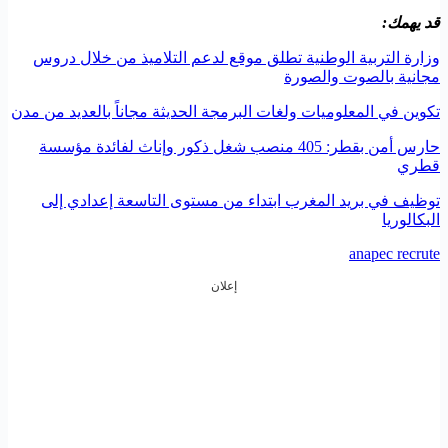
قد يهمك:
وزارة التربية الوطنية تطلق موقع لدعم التلاميذ من خلال دروس
مجانية بالصوت والصورة
تكوين في المعلوميات ولغات البرمجة الحديثة مجاناً بالعديد من مدن
حارس أمن بقطر: 405 منصب شغل ذكور وإناث لفائدة مؤسسة
قطري
توظيف في بريد المغرب ابتداء من مستوى التاسعة إعدادي إلى
البكالوريا
anapec recrute
إعلان