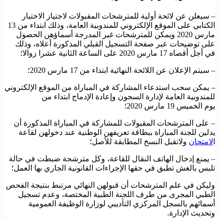
– سيعلن عن لائحة أولية للمترشحات المقبولات لاجتياز الاختبار
الكتابي على الموقع الإلكتروني للمندوبية العامة، وذلك ابتداء من 13
مارس 2020 ويمكن للمترشحات غير المدرجة أسماؤهن الحصول
على توضيحات عبر صفحة التسجيل القبلي المذكورة أعلاه، وذلك
في أجل أقصاه 17 مارس 2020 على الساعة الثانية عشرا زوالا؛
– سيتم الإعلان عن اللائحة النهائية ابتداء من 17 مارس 2020؛
– يمكن سحب استدعاء المشاركة في المباراة من الموقع الإلكتروني
للمندوبية العامة لإدارة السجون وإعادة الإدماج ابتداء من
يوم الخميس 19 مارس 2020؛
– على المترشحات المقبولات للمشاركة في المباراة المذكورة أن
يدلين للجنة المباراة ببطاقة تعريفهن الوطنية عند دخولهن لقاعة
ا
لامتحان
ولاتقبل النسخ المطابقة للأصل؛
– يمنع إدخال الهاتف النقال للقاعة، وكل مترشحة ضبطت في حالة
تلبس بالغش تطبق في حقها الإجراءات القانونية الجاري بها العمل؛
وليكن في علم المترشحات أن قبولهن النهائي مرتبط بنتيجة الفحص
الطبي المجرى من طرف اللجنة الطبية المختصة، وعدم تسجيل
أسمائهم بالسجل المركزي التأديبي لوزارة الوظيفة العمومية
وتحديث الإدارة.