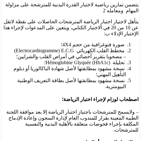
يتضمن تمارين رياضية لاختبار القدرة البدنية للمترشحة على مزاولة
المهام ومعامله 2
يتأهل لاجتياز اختبار الرياضة المترشحات الحاصلات على نقطة لاتقل
عن 10 من 20 في الاختبار الكتابي، ويتعين على المدعوات لإجراء هذا
الإختبار الإدلاء ب:
صورة فتوغرافية من حجم 4X4؛
مخطط القلب الكهربائي Electrocardiogramme) E.C.G)
– مصحوبا بتقرير أخصائي في أمراض القلب والشرايين؛
تحليلة (Hémoglobine Glyquée (HbA1c؛
نسخة مشهود بمطابقتها لأصل شهادة الباكالوريا أو دبلوم
التأهيل المهني؛
نسخة مشهود بمطابقتها لأصل بطاقة التعريف الوطنية
البيومترية.
اصطحاب لوزام لإجراء اختبار الرياضة؛
– ولايسمح للمترشحات باجتياز اختبار الرياضة إلا بعد موافقة اللجنة
الطبية المعينة بقرار للمندوب العام لإدارة السجون وإعادة الإدماج
المكلفة بإجراء فحوصات متعلقة بالأهلية البدنية والنفسية
للمترشحات.