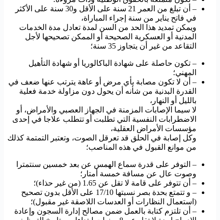
– أن تبلغ من العمر 21 سنة على الأقل و30 سنة على الأكثر
في فاتح يناير من سنة إجراء المباراة،
ويمكن تمديد هذا الحد من السن لمدة تعادل مدة الخدمات
المدنية أو العسكرية الصحيحة أو الممكن تصحيحها لأجل
التقاعد من غير أن يتجاوز 35 سنة؛
– تكون حاصلة على شهادة الباكالوريا أو شهادة التأهيل
المهني؛
– أن لا تكون مصابة بأي مرض أو عاهة يترتب عنها ضعف في
القدرة البدنية من شأنه أن يحول دون مزاولة خدمة فعلية
بالليل أو النهار،
لا سيما الإصابات المزمنة في الجهاز العصبي والأمراض، أو
الاضطرابات النفسية التي تطلبت أو تتطلب علاجا في إحدى
مؤسسات الأمراض العقلية،
وكل إصابة في الحلق قد تعرقل الصوت، وتعتبر التمتمة كذلك
من موانع القبول في هذه المناصب؛
– التوفر على قدرة سماع الهمس عن بعد خمسين سنتمترا
وصوت عال عن مسافة خمسة أمتار؛
– أن تتوفر على قامة لا تقل عن 1.65 (من غير حذاء)؛
– و تتمتع بحدة بصر نسبتها 17/10 على الأقل بدون تصحيح
(استعمال النظارات أو العدسات اللاصقة غير مقبول)؛
– أن تلتزم كتابة بالعمل ضمن مصالح إدارة السجون وإعادة