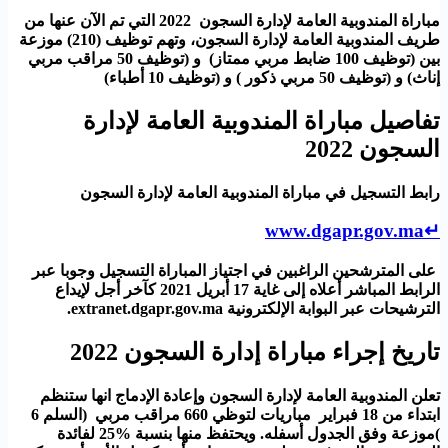
مباراة المندوبية العامة لإدارة السجون 2022 التي تم الآن عنها من
طريف المندوبية العامة لإدارة السجون، وتهم توظيف (210) موزعة
بين (
توظيف 100 ضابط مربي ممتاز) و
(توظيف 50 مراقب مربي
إناث) و (
توظيف 50 مربي ذكور ) و (
توظيف 10 أطباء)
تفاصيل مباراة المندوبية العامة لإدارة
السجون 2022
رابط التسجيل في مباراة المندوبية العامة لإدارة السجون
↵www.dgapr.gov.ma
على المترشحين الراغبين في اجتياز المباراة التسجيل وجوبا عبر
الرابط المباشر أعلاه
إلى غاية 17 أبريل 2021 كآخر أجل لإيداع
الترشيحات عبر البوابة الإلكترونية extranet.dgapr.gov.ma.
تاريخ إجراء مباراة إدارة السجون 2022
تعلن المندوبية العامة لإدارة السجون وإعادة الإدماج انها ستنظم
ابتداء من 18 فبراير مباريات لتوظي 660 مراقب مربي
(السلم 6
)موزعة وفق الجدول أسفله. ويحتفظ منها بنسبة %25 لفائدة