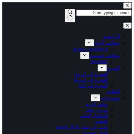
التجاوز
إلى
المحتوى
لا
توجد
نتائج
الرئيسية
وظائف أنابيك
anapec casablanca
وظائف عمومية
Alwadifa
الهجرة
الهجرة إلى أوروبا
الهجرة الى امريكا
الهجرة الى كندا
التعليم
مستجدات
وثائق ادارية
تدريب عمل
المقاول الذاتي
التعليم
بحث عن عمل 2026 anapec
أخبار حصرية