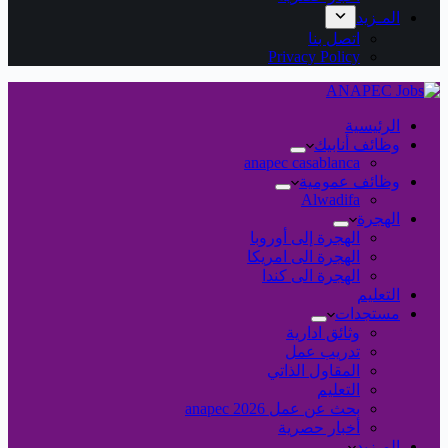
المـزيد
اتصل بنا
Privacy Policy
الرئيسية
وظائف أنابيك
anapec casablanca
وظائف عمومية
Alwadifa
الهجرة
الهجرة إلى أوروبا
الهجرة الى امريكا
الهجرة الى كندا
التعليم
مستجدات
وثائق ادارية
تدريب عمل
المقاول الذاتي
التعليم
بحث عن عمل 2026 anapec
أخبار حصرية
المـزيد