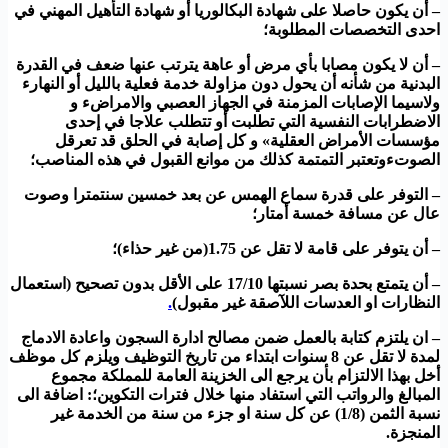
– أن يكون حاصلا على شهادة البكالوريا أو شهادة التأهيل المهني في
احدى التخصصات المطلوبة؛
– أن لا يكون مصابا بأي مرض أو عاهة يترتب عنها ضعف في القدرة
البدنية من شأنه أن يحول دون مزاولة خدمة فعلية بالليل أو النهارء
ولاسيما الإصابات المزمنة في الجهاز العصبي والامراضء و
الاضطرابات النفسية التي تطلبت أو تتطلب علاجا في إحدى
مؤسسات الأمراض العقلية» و كل إصابة في الحلق قد تعرقل
الصوتءوتعتبر التمتمة كذلك من موانع القبول في هذه المناصب؛
– التوفر على قدرة سماع الهمس عن بعد خمسين سنتمترا وصوت
عال عن مسافة خمسة أمتار؛
– أن يتوفر على قامة لا تقل عن 1.75(من غير حذاء)؛
– أن يتمتع بحدة بصر نسبتها 17/10 على الأقل بدون تصحيح (استعمال
النظارات او العدسات اللآصقة غير مقبول)
.
– ان يلتزم كتابة بالعمل ضمن مصالح ادارة السجون واعادة الادماج
لمدة لا تقل عن 8 سنوات ابتداء من تاريخ التوظيف ويلزم كل موظف
أخل بهذا الالتزام بأن يرجع الى الخزينة العامة للمملكة مجموع
المبالغ والرواتب التي استفاد منها خلال فترات التكوين؛: اضافة الى
نسبة الثمن (1/8) عن كل سنة او جزء من سنة من الخدمة غير
المنجزة.