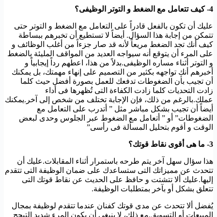
4- كيف تتعامل مع الضغط و التوتر الوظيفى؟
عليك أن تكون بالفعل قادراً على التعامل مع الضغط و التوتر حتى
تتمكن من إجابة هذا السؤال. أيضاً لا تستطيع أن تخبرهم ببساطة
كيف أنك تجد الضغط مريعاً لأنه قد صار جزءاً من أغلب الوظائف و
على المرء أن يتوقع أنه سيواجه العديد من المواقف المليئة بالضغط
و التوتر أثناء مساره الوظيفى.بدلاً من هذا، اعطهم رداً إيجابياً و
أخبرهم أنك تواجهه بكثير من التصميم على إنهاء مهمتك، بل يمكنك
أن تجيب بأن الضغوطات تدفعك للعمل بصورة أفضل حيث كلما
زادت التحديات كلما زادت الكفاءة التى تُظهرها فى أداء
عملك.بالرغم من ذلك، فإن الإجابة تختلف من شخص إلى آخر.يمكنك
أيضاً أن تجيب بشكل مباشر مثل ” أتدرب على التعامل مع
الضغوطات” أو ” أتعامل مع الضغوط عبر الجلوس وحدى لبعض
الوقت و أقوم بتحليل المسألة فى رأسى”
3- ما هى أقوى نقاط قوتك؟
هذا سؤال سهل آخر يتم طرحه باستمرار أثناء المقابلات.عليك أن
تتحدث عن مميزاتك التى ستساعدك على ضمان الوظيفة التى تتقدم
إليها.عليك ألا تتشتت و حافظ على الحديث عن نقاط قوتك التى
تتعلق بشكل أو بآخر بمتطلبات الوظيفة.
يُفضل ألا تتحدث عن مدى قوتك كفنان عندما تتقدم لوظيفة بمجال
المبيعات أو التسويق.مع ذلك، لا ينبغى أن يكون المرء شديد التبجح