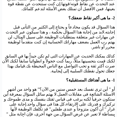
عند التحدث عن نقاط قوته/قوتها.إن كنت ستتحدث عن نقطة قوة
بعينها، فمن الأفضل أن تمتلك بعض الأمثلة لتدعم كلماتك.
2- ما هى أكبر نقاط ضعفك؟
هذا السؤال قد يكون مخادعاً و يحتاج إلى الكثير من التأنى قبل
إجابته.لابد من إجابة هذا السؤال بحكمة ، و هذا سيكون عبر التحدث
عن مهارات غير متعلقة بمتطلبات الوظيفة.على سبيل المثال، لن
يهتم رب العمل بضعف مهاراتك الحسابية إن كنت متقدماً لوظيفة
محرر أو ناشر.
كذلك يمكنك الحديث عن المهارات التى لم تكن جيداً بها فى السابق
لكنك قمت بتحسينها.مثلاً، ربما كنت خجولاً و انطوائياً سابقاً لكنك الآن
صرت أكثر ثقة و تحب التواصل مع الناس المحيطة بك.قيامك بهذا
جعلك تحول نقطتك السلبية إلى إيجابية.
1- ما هى أهدافك المستقبلية؟
أو ” أين ترى نفسك بعد خمس سنين من الآن؟” هو واحد من أشهر
الاسئلة الشائعة فى مقابلات العمل.لا يهتم سائل السؤال بمعرفة أين
ستكون حرفياً لكنه يرغب فى قياس ثقتك بنفسك و مدى طموحك و
تركيزك و قدرتك على الارتقاء،كل هذا فى سؤال واحد.إجابة على
غرار ” أن أكون متزوجاً و عندى طفلين” قد تكلفك الوظيفة لأنها
ببساطة لا تعبر عن غرض السؤال.من جهة آخرى، فإن اجابة مثل ”