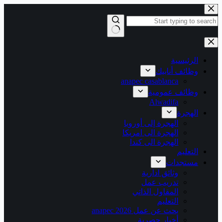
التجاوز
إلى
المحتوى
لا
توجد
نتائج
الرئيسية
وظائف أنابيك
anapec casablanca
وظائف عمومية
Alwadifa
الهجرة
الهجرة إلى أوروبا
الهجرة الى امريكا
الهجرة الى كندا
التعليم
مستجدات
وثائق ادارية
تدريب عمل
المقاول الذاتي
التعليم
بحث عن عمل 2026 anapec
أخبار حصرية