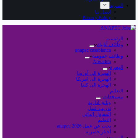
المـزيد
اتصل بنا
Privacy Policy
الرئيسية
وظائف أنابيك
anapec casablanca
وظائف عمومية
Alwadifa
الهجرة
الهجرة إلى أوروبا
الهجرة الى امريكا
الهجرة الى كندا
التعليم
مستجدات
وثائق ادارية
تدريب عمل
المقاول الذاتي
التعليم
بحث عن عمل 2026 anapec
أخبار حصرية
المـزيد