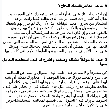
6- ما هى معايير تقييمك للنجاح؟
إن احتوت اجابتك على أية أرقام سيتم استبعادك على الفور، حيث
يقال أنه كلما زادت قيمة الراتب الذى تطلبه كلما زادت درجة
استنكار من يجرون معك المقابلة. هذا لأن ردك لم يبرز لهم شغفك
تجاه الوظيفة بل و بالعكس أظهرك كشخص جشع لا يهتم سوى
بالنقود حتى و إن كان ذلك عبر خيانته لشركته.لابد أن يتناسب
تعريفك للنجاح وفق تعريف الشركة له و لا ينبغى أن تظهر بصورة
صاحب المصلحة الشخصية أو المعادى لسياسة المنظمة التى تسعى
للعمل بها. من الممكن أن تجيب بأنك تقيس نجاحتك بمدى قدرتك
على إنجاز الأهداف و المهام القصيرة و الطويلة الأمد التى كُلفت بها.
5- صف لنا موقفاً/مشكلة وظيفية و اشرح لنا كيف استطعت التعامل
معها
كن محترفاً و لا تتفاخرعند إجابتك لهذا السؤال و ابتعد عن المبالغة
فى مدح و تمجيد دورك فى هذا الموقف لأن محاورك يمكنه أن ينتبه
لهذا. على الرغم من غياب إجابة نموذجية لهذا السؤال، يمكنك أن
تعالجه بطريقة حذرة.ترغب مثل هذه الاسئلة فى أن تحكم على كيف
ستتصرف فى المستقبل إن جابهتك مشكلة، و تستند فى حكمها هذا
إلى خبراتك السابقة.ابدأ بشرح واضح للموقف و توقيت حدوثه ثم
اخبرهم بدورك فيه ( الحلول التى قدمتها لمعالجة المشكلة).احرص
على أن تكون إجابتك إيجابية و سهلة الفهم.