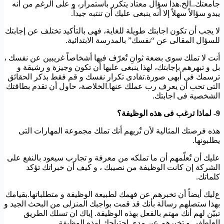
جامعتك..الخ.هذا سؤال معتاد يتكرر باستمرار، و على الرغم من أنه
يبدو سؤالاً سهلاً إلا أنه ينبغى عليك أن تنتبه جيداً.
لا يجب أن تكون اجابتك طويلة للغاية، فهى بالتأكيد تختلف عن إجابتك
للسؤال المقالى عن “نفسك” بالمدرسة الابتدائية.
أنت لا تملك سوى بضعة ثوانِ تٌعرّف فيها أشخاصاً غريبين عن نفسك ،
بل و تبهرهم بإجابتك، لهذا ينبغى عليها أن تكون وجيزة و رشيقة و
ترسمك فى أبهى صورة.تفادى تكرار نفسك و قم فقط بذكر الحقائق
التى تحب أن يعرف رب عملك عنها.الخلاصة، حاول أن تقدم بطاقتك
الشخصية فى اجابتك.
9- لماذا ترغب فى هذه الوظيفة؟
هذه فرصتك المثالية لأن تٌريهم أنك تملك مجموعة المهارات التى
يطلبونها.
عليك أن تٌعلّمهم أن ما تملكه من معرفة و تجارب سيعود بالنفع على
الشركة إن كانت الوظيفة من نصيبك ، و كيف أن خبراتك تؤكد
كلماتك.
ع
ليك أيضاً أن تخبرهم عن فهمك لطبيعة الوظيفة و متطلباتها.بقيامك
بهذا ستصلهم رسالة بأنك قد قمت بواجبك المنزلى من البحث الجيد و
تبيّن لهم أنك مهتم بالفعل بهذه الوظيفة. إياك ان تسلك الطريق
العاطفى و تخبرهم عن مدى احتياجك لهذه الوظيفة.