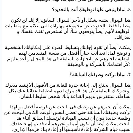
8- لماذا ينبغى علينا توظيفك أنت بالتحديد؟
هذا السؤال يشبه بشكل أو بآخر السؤال السابق، إلا إنك لن تكون
مطالباً فقط بالحديث عن مجموعة مهاراتك التى تتلائم مع متطلبات
الوظيفة لأنهم أيضاً يتوقعون منك أن تستعرض ثقتك بنفسك و
بقدراتك.
يمكنك أيضاً ان تقوم إجابتك بتسليط الضوء على إمكانياتك الشخصية
و توضح لماذا تعد أنت خياراً أفضل من بقسة المتقدمين لهذه
الوظيفة.اخبرهم عن انجازاتك السابقة فى هذا المجال و أعد عليهم
ذكر اهتمامك بالشركة و بالوظيفة.
7- لماذا تركت وظيفتك السابقة؟
هذا السؤال يحتاج إلى إجابة حذرة للغاية.من الأفضل ألا تنتقد مديرك
أو شركتك السابقة لأن هذا قد يترك لديهم انطباعاً عدائياً عنك.بكل
بساطة، ستنغرس لديهم القناعة بأنك شخص سليط اللسان.
يمكنك أن تخبرهم عن رغبتك فى البحث عن فرصة أفضل، و لهذا
تركت وظيفتك السابقة حتى تعطى لنفس الوقت الكافى للبحث عن
وظيفة جديدة دون أن تسبب المعاناة لرئيسك السابق أثناء هذا
البحث.يمكنك أيضاً أن تكون أميناً و تخبرهم أنه قد تم إنهاء عقدك
بسبب قيام الشركة بإعادة تأسيسها أو إعادة بناء هرمها الإدارى.