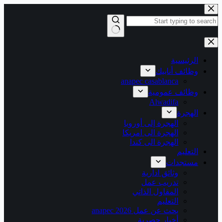
التجاوز
إلى
المحتوى
لا
توجد
نتائج
الرئيسية
وظائف أنابيك
anapec casablanca
وظائف عمومية
Alwadifa
الهجرة
الهجرة إلى أوروبا
الهجرة الى امريكا
الهجرة الى كندا
التعليم
مستجدات
وثائق ادارية
تدريب عمل
المقاول الذاتي
التعليم
بحث عن عمل 2026 anapec
أخبار حصرية