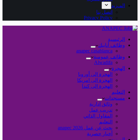
المـزيد
اتصل بنا
Privacy Policy
الرئيسية
وظائف أنابيك
anapec casablanca
وظائف عمومية
Alwadifa
الهجرة
الهجرة إلى أوروبا
الهجرة الى امريكا
الهجرة الى كندا
التعليم
مستجدات
وثائق ادارية
تدريب عمل
المقاول الذاتي
التعليم
بحث عن عمل 2026 anapec
أخبار حصرية
المـزيد