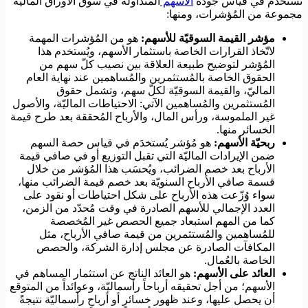
تُستخدم في قياس جودة
الأسهم
المتداولة في سوق الأوراق الماليّة
مجموعة من المُؤشرات، ومنها:
مؤشر القيمة السوقيّة للأسهم:
هو من المُؤشرات المهمة
لاتّخاذ القرارات الخاصة باستثمار الأسهم، ويُستخدم هذا
المُؤشر لتوضيح طبيعة العلاقة بين نصيب كلّ سهم من
الحقوق الخاصة بالمُستثمرين والمُساهمين عند نهاية العام
الماليّ، والقيمة السوقيّة لكلّ سهم، وتشمل حقوق
المُستثمرين والمُساهمين الآتي: الاحتياطات الماليّة، والأصول
غير الملموسة، ورأس المال، والأرباح المُحققة بعد طرح قيمة
الخسائر منها.
ربحيّة الأسهم:
هو مُؤشر يُستخدَم في قياس حصة السهم
ضمن الإيرادات الماليّة التي تقبل التوزيع أو في صافي قيمة
الأرباح بعد خصم الضرائب، ويُحسَب هذا المُؤشر من خلال
قسمة صافي الأرباح السنويّة بعد خصم قيمة الضرائب منها،
سواء وُزّعت هذه الأرباح على شكل احتياطات أو نقود على
العدد الإجمالي للأسهم الصادرة في وقت مُحدّد من الزمن،
كما من المهم استبعاد جميع الحصص غير المُخصصة
للمُساهمين والمُستثمرين من قيمة صافي الأرباح، مثل
المكافآت الصادرة عن مجلس إدارة الشركة، والحصص
الخاصة بالعُمال.
العائد على الأسهم:
هو العائد الناتج عن استثمار المساهم في
الأسهم؛ من أجل تحقيقه أرباحاً رأسماليّة، وعوائداً من المتوقع
أن يحصل عليها، وعند ظهور خسائرٍ أو أرباحٍ رأسماليّة نتيجةً