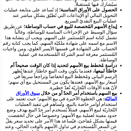
سيُشارك فيها مُستقبلاً.
الحصول على الأوراق المناسبة؛
إذ تُساعد على متابعة عمليات
التحويل المالي أو الإيداعات التي تُطبّق بشكلٍ مباشر عند
عمليات البيع النقديّ السريع.
إيداع الأسهم المُخصصة للبيع في حساب الوساطة؛
عن طريق
سؤال الوسيط عن الإجراءات المناسبة للوساطة، وغالباً
تشمل كتابة اسم المُستثمر على السهم، ويجب أن يتشابه هذا
الاسم مع اسمه على شهادة ملكيّة السهم، كما يجب كتابة رقم
الحساب على الشهادة في قسمها الأيسر العلوي، ومن واجبات
المُستثمر معرفة اسم الشركة المُستخدمة في عملية
الوساطة.
دراسة مُخطط بيع الأسهم لتحديد إذا كان الوقت صحيحاً أم
خاطئاً لبيعها،
فعندما يكون وقت البيع خاطئاً، عندها يُظهر
الرسم البياني ومُخطط البيع انخفاضاً وتراجعاً سريعاً في
أسعار بيع الأسهم، فعندها يكون من المستحيل بيع أي سهم؛
لأنّ هذه الأوقات التّجاريّة تُعدّ خطيرة.
بيع السهم باستخدام أمر الحدّ أو من خلال
سوق الأوراق
الماليّة
:
هي الخطوة الأخيرة في بيع الأسهم؛ حيث تعتمد على
استخدام أوامر خاصة بالبيع، وتُساهم في تنفيذ العمليات
التّجاريّة لبيع الأسهم، فمثلاً يُستخدم أمر حدّ البيع بهدف وضع
حدود معينة لعملية بيع الأسهم؛ وخصوصاً في حال انخفضت
قيمتها بشكلٍ مُفاجئ، فيُساعد هذا الأمر على تحديد سعر يقلّ
عن السعر المُستخدم في تداول الأسهم بالوقت الحالي، وعند