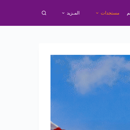
م
مستجدات
المـزيد