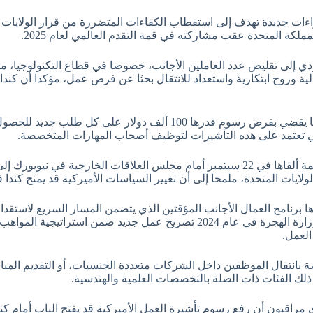
دي إلى تقليص عدد العاملين الأجانب، خصوصا في قطاع التكنولوجيا، 
ية وروح ابتكارية واستعداد للانتقال بحثا عن فرص عمل، مؤكدا أن كند
لتي تعتمد على هذه التأشيرات لتوظيف أصحاب المهارات المتخصصة.
كارني لم يطرح هذه الفكرة للمرة الأولى، إذ سبق أن أشار في كلمة ألقاها في 22 سبتمبر أمام مجلس ا
ولايات المتحدة، ملمحا إلى أن تغيير السياسات الأميركية قد يمنح كندا
ها برنامج العمال الأجانب المؤقتين الذي يتضمن المسار السريع لاستقد
من خلاله إلى تسريع معالجة طلبات تصاريح العمل. كما أطلقت وزارة الهجرة في عام 2024 تصريح
لعمل.
 بانتقال الموظفين داخل الشركات متعددة الجنسيات، أو التقديم المباش
 ذلك الفئات ذات الصلة بالتخصصات العلمية والهندسية.
ى مراقبون أن رفع رسوم تأشيرة العمل الأميركية قد يفتح الباب أمام ك