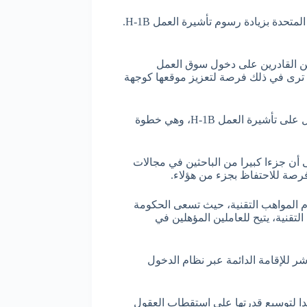
أعلن رئيس الوزراء الكندي مارك كارني أن بلاده تدرس اتخاذ إجراءات جديدة تهدف إلى استقطاب الكفاءات المتضررة من قرار الولايات المتحدة بزيادة رسوم تأشيرة العمل H-1B.
من القادرين على دخول سوق العمل
ا ترى في ذلك فرصة لتعزيز موقعها كوجهة
وكان الرئيس الأميركي دونالد ترامب قد وقع في 19 سبتمبر إعلانا يقضي بفرض رسوم قدرها 100 ألف دولار على كل طلب جديد للحصول على تأشيرة العمل H-1B، وهي خطوة
لعلاقات الخارجية في نيويورك إلى أن جزءا كبيرا من الباحثين في مجالات
 فرصة للاحتفاظ بجزء من هؤلاء.
ام المواهب التقنية، حيث تسعى الحكومة
 عمل جديد ضمن استراتيجية المواهب التقنية، يتيح للعاملين المؤهلين في
ر للإقامة الدائمة عبر نظام الدخول
ندا لتوسيع قدرتها على استقطاب العقول