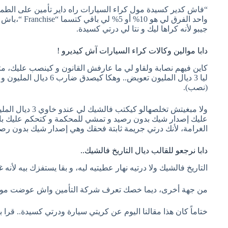
جيبو لأنه كراها ليك و نتا لي درتي كسيدة.
دابا موالين وكالات كراء السيارات آش كيديرو !
(نصب).
ولا مبغيتش تخل
عليك إصدار شيك بدون رصيد و تمشي للمحكمة و كتحكم عليك با
الغرامة، لأنك درتي جريمة ثابتة فحقك وهي إصدار شيك بدون رصي
دابا نرجعو للقالب ديال التاريخ فالشيك..
التاريخ فالشيك ولا درتيه نهار عطيتيه ليه، و بقا يستفزك بيه لأن
من جهة أخرى، ديما خصك تعرف شركة التأمين واش عوضت مول الوكالة ول
ختاماً كان هذا مقالنا اليوم عن كريتي سيارة ودرتي كسيدة.. قرا