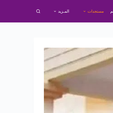
م
مستجدات
المـزيد