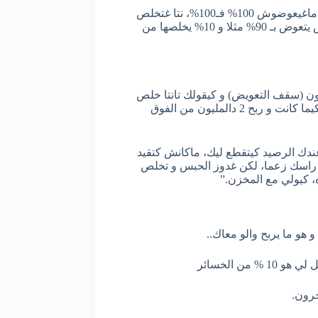
“فاش كدير كسيدة مول كراء السيارات راه داير تأمين على الطموبيل إذن غتعوضو الشركة، لكن لا يعني أنك ماغتخلص والو ،لأن التأمين ماغيعوضوش 100% فـ100%، نتا غتخلص
واحد الفرق لي هو 10% أو 5% لي باقي كتسما “Franchise “،باش مول الوكالة يرجع لو رزقو كامل لي خسر عليها باش تصايبات مايمكنش يتعوض بـ 90% مثلا و 10% يخلصها من
القانون و كينصب عليك، مثلا الخسائر كاملة 4 ديال المليون، كتعوضو شركة التأمين بـ 3 ديال المليون (سقف التعويض) و كيقولك تانتا خلص
ليا 3 ديال المليون تعويض.. وهكا كيصدق ضارب 6 ديال المليون و الخسائر أصلا كلها قيمتها غير 4 ديال المليون.. صدق مصاوب طموبيلتو كيما كانت و ربح 2 دالمليون من الفوق
بنكة، في حالة كان عندك الرصيد كيتقطع ليك، ماكانش كتقيد
 راسك زعما، لكن غدوز الحبس و تخلص
، كيولي مع المخزن.”
 هو ما يربح والو معاك..
 الخسائر
خرون.