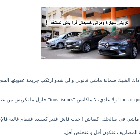
ر داك الشيك ضمانة ماشي قانوني و لي شدو ارتكب جريمة عقوبتها الس
أولا ضروري تسول مول الوكالة إينا نوع من التأمين داير واش “es
نها ماشي في صالحك.. كيفاش ! حيت فاش غدير كسيدة غتنقام غالية فالإص
المصاريف غتكون أقل و غتخلص أقل.