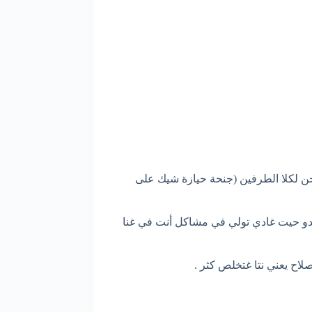
جن لكلا الطرفين (جنحة حيازة شيك على
tous risqu” ولا عادي، لا ماكانش “tous risques” حاول ما تكريش من عندو حيت غادي تولي في مشاكل أنت في غنا
لاح يعني نتا غتخلص كثر .