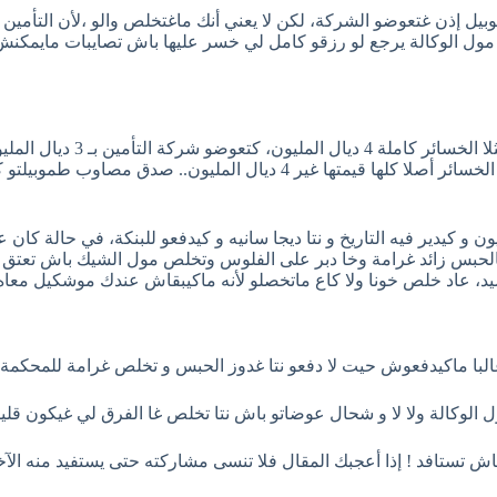
كاين فيهم نصابة ولقاو لي ما عارفش 
صهالو كيكتب فالشيك لي عندو خاوي 3 ديال المليون و كيدير فيه التاريخ و نتا ديجا سانيه و كيدفعو لل
لحبس زائد غرامة وخا دبر على الفلوس وتخلص مول الشيك باش تعتق
د، عاد خلص خونا ولا كاع ماتخصلو لأنه ماكيبقاش عندك موشكيل معاه
ه غالبا ماكيدفعوش حيت لا دفعو نتا غدوز الحبس و تخلص غرامة للمحكمة و
ا لا و شحال عوضاتو باش نتا تخلص غا الفرق لي غيكون قليل لي هو 10 % من
 باش تستافد ! إذا أعجبك المقال فلا تنسى مشاركته حتى يستفيد منه الآ