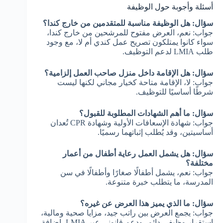
أسئلة وأجوبة حول الوظيفة
سؤال: هل الوظيفة مناسبة للمتقدمين من خارج كندا؟
جواب: نعم، العرض مفتوح للمرشحين من خارج كندا،
سواء كانوا يمتلكون تصريح عمل كندي أم لا، مع وجود
طلب LMIA لدعم التوظيف.
سؤال: هل الإقامة داخل منزل صاحب العمل إلزامية؟
جواب: لا، الإقامة متاحة كخيار مجاني لكنها ليست
شرطًا أساسيًا للتوظيف.
سؤال: ما أهم الشهادات المطلوبة للقبول؟
جواب: شهادة الإسعافات الأولية وشهادة CPR تُعدان
أساسيتين، وقد يُطلب إثباتهما رسميًا.
سؤال: هل يشمل العمل رعاية أطفال من أعمار
مختلفة؟
جواب: نعم، يشمل أطفالًا صغارًا وأطفالًا في سن
المدرسة، ما يتطلب خبرة متنوعة.
سؤال: ما الذي يميز هذا العرض عن غيره؟
جواب: يجمع العرض بين راتب جيد، مزايا صحية ومالية،
استقرار وظيفي دائم، ودعم قانوني عبر LMIA، إضافة