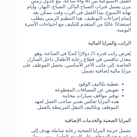
العمل الأسبوعية بين 40 و44 ساعة، مع جدول زمني
مرن يشمل فترات الصباح الباكر، الصباح، النهار، وأيام
نهاية الأسبوع. يبدأ العمل في أقرب وقت ممكن بعد
إتمام إجراءات التوظيف. هذا التنظيم الزمني يتطلب
استعدادًا عاليًا من المتقدم للتكيف مع احتياجات الأسرة
اليومية.
الراتب والمزايا المالية
يُعرض راتب قدره 25 دولارًا كنديًا في الساعة، وهو
معدل تنافسي في قطاع رعاية الأطفال داخل المنازل
الخاصة. إلى جانب الأجر الأساسي، يحصل الموظف على
مزايا مالية إضافية تشمل:
تغطية تكاليف الوقود
تعويض عن المسافات المقطوعة
توفير مواقف سيارات مجانية
هذه المزايا تعكس تقدير صاحب العمل لجهد
الموظف وتكاليف التنقل المرتبطة بالعمل.
المزايا الصحية والخدمات الإضافية
تشمل حزمة المزايا الصحية رعاية شاملة تهدف إلى
دعم صحة الموظف على المدى الطويل، ومن بينها: