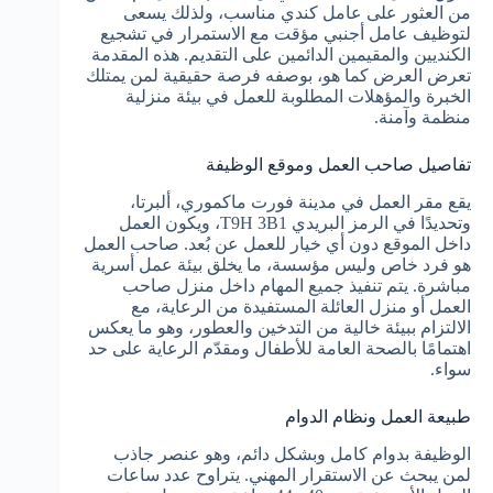
من العثور على عامل كندي مناسب، ولذلك يسعى
لتوظيف عامل أجنبي مؤقت مع الاستمرار في تشجيع
الكنديين والمقيمين الدائمين على التقديم. هذه المقدمة
تعرض العرض كما هو، بوصفه فرصة حقيقية لمن يمتلك
الخبرة والمؤهلات المطلوبة للعمل في بيئة منزلية
منظمة وآمنة.
تفاصيل صاحب العمل وموقع الوظيفة
يقع مقر العمل في مدينة فورت ماكموري، ألبرتا،
وتحديدًا في الرمز البريدي T9H 3B1، ويكون العمل
داخل الموقع دون أي خيار للعمل عن بُعد. صاحب العمل
هو فرد خاص وليس مؤسسة، ما يخلق بيئة عمل أسرية
مباشرة. يتم تنفيذ جميع المهام داخل منزل صاحب
العمل أو منزل العائلة المستفيدة من الرعاية، مع
الالتزام ببيئة خالية من التدخين والعطور، وهو ما يعكس
اهتمامًا بالصحة العامة للأطفال ومقدّم الرعاية على حد
سواء.
طبيعة العمل ونظام الدوام
الوظيفة بدوام كامل وبشكل دائم، وهو عنصر جاذب
لمن يبحث عن الاستقرار المهني. يتراوح عدد ساعات