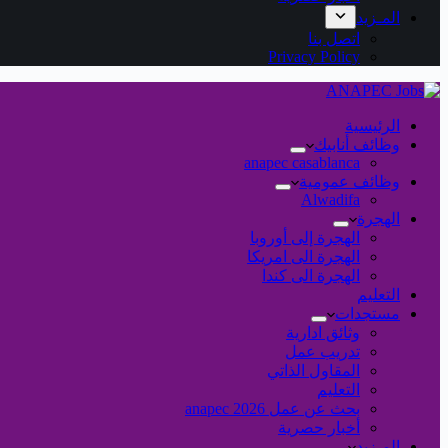
المـزيد
اتصل بنا
Privacy Policy
الرئيسية
وظائف أنابيك
anapec casablanca
وظائف عمومية
Alwadifa
الهجرة
الهجرة إلى أوروبا
الهجرة الى امريكا
الهجرة الى كندا
التعليم
مستجدات
وثائق ادارية
تدريب عمل
المقاول الذاتي
التعليم
بحث عن عمل 2026 anapec
أخبار حصرية
المـزيد