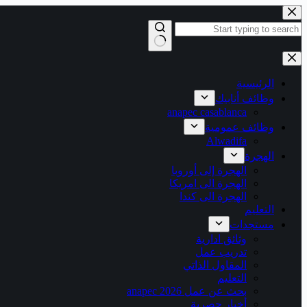
التجاوز
إلى
المحتوى
لا
توجد
نتائج
الرئيسية
وظائف أنابيك
anapec casablanca
وظائف عمومية
Alwadifa
الهجرة
الهجرة إلى أوروبا
الهجرة الى امريكا
الهجرة الى كندا
التعليم
مستجدات
وثائق ادارية
تدريب عمل
المقاول الذاتي
التعليم
بحث عن عمل 2026 anapec
أخبار حصرية