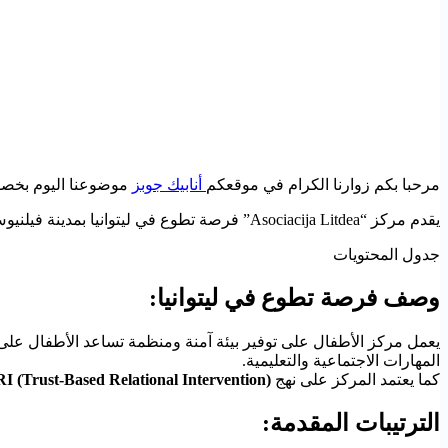
مرحبا بكم زوارنا الكرام في موقعكم
أنابيك جوبز
موضوعنا اليوم بخصو
يقدم مركز “Asociacija Litdea” فرصة تطوع في ليتوانيا بمدينة فيلنيوس. يهدف هذا البرنامج إلى تقديم الدعم الاجتماعي والتعليمي للأطفال من خلال أنشطة متنوعة وبرامج تعليمية وترفيهية.
جدول المحتويات
وصف فرصة تطوع في ليتوانيا:
يعمل مركز الأطفال على توفير بيئة آمنة ومنظمة تساعد الأطفال على
المهارات الاجتماعية والتعليمية.
كما يعتمد المركز على نهج
I (Trust-Based Relational Intervention)
الترتيبات المقدمة: