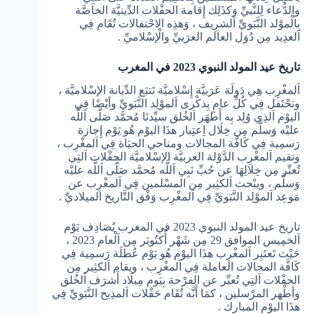
والدُّعاء لِلنَّبيِّ وَكذَلِك إِقامة الحفْلات الدِّينيَّة الخاصَّة
بِالْموْلد النَّبَويِّ اَلشرِيف ، وَهذِه الاحْتفالات تُقَام فِي
اَلعدِيد مِن دُوَل العالم العرَبيِّ والْإسْلاميِّ .
تاريخ عيد المولد النبوي 2023 في المغرب
اَلمغْرِب هِي دَولَة عَرَبيَّة إِسْلاميَّة تَتبَع الدِّيانة الإسْلاميَّة ،
وتحْتَفل فِي كُلِّ عامٍ بِذكْرى اَلموْلِد النَّبَويِّ وأيْضًا فِي
اليوْم اَلذِي وُلِد بِه أَطهَر اَلخُلق سيِّدنَا مُحمَّد صَلَّى اَللَّه
عليْه وَسلَّم مِن خِلَال اِعتِبار هذَا اليوْم هُو يَوْم إِجازة
رَسمِية فِي كَافَّة المجالات ومناحي الحيَاة فِي اَلمغْرِب ،
وتقيم اَلمغْرِب الدَّوْلة العربيَّة الإسْلاميَّة الحفْلات اَلتِي
تُعبِّر مِن خِلالِهَا عن حُبِّ نَبِي اَللَّه مُحمَّد صَلَّى اَللَّه عليْه
وَسلَّم ، ويبْحث اَلكثِير مِن المسْلمين فِي اَلمغْرِب عن
مَوعِد اَلموْلِد النَّبَويِّ فِي اَلمغْرِب وَفْق التَّاريخ الميلاديِّ .
تاريخ عيد المولد النبوي 2023 في المغرب يُصَادِف يَوْم
اَلخمِيس الموافق 29 مِن شَهْر أُكتُوبَر مِن اَلْعام 2023 ،
حَيْث تَعتَبِر اَلمغْرِب هذَا اليوْم هُو يَوْم عُطلَة رَسمِية فِي
كَافَّة المجالات العاملة فِي اَلمغْرِب ، ويقام اَلكثِير مِن
الحفْلات اَلتِي تُعبِّر عن الفرْحة بِيَوم مِيلَاد أَشرَف اَلخُلق
وأطْهر المرْسلين ، كمَا أَنَّه تُقَام حَفْلات اَلمدِيح النَّبَويِّ فِي
هذَا اليوْم المبارك .