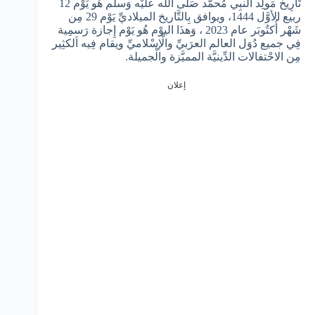
تَارِيخ مَولِد اَلنبِي مُحمَّد صَلَّى اَللَّه عليْه وَسلَّم هُو يَوْم 12
ربيع الأوَّل 1444، ويوافق بِالتَّاريخ الميلاديِّ يَوْم 29 مِن
شَهْر أُكتُوبَر عام 2023 ، وَهذَا اليوْم هُو يَوْم إِجازة رَسمِية
فِي جميع دُوَل العالم العرَبيِّ والْإسْلاميِّ ويقام فِيه اَلكثِير
مِن الاحْتفالات الدِّينيَّة المميَّزة والْجميلة.
إعلان