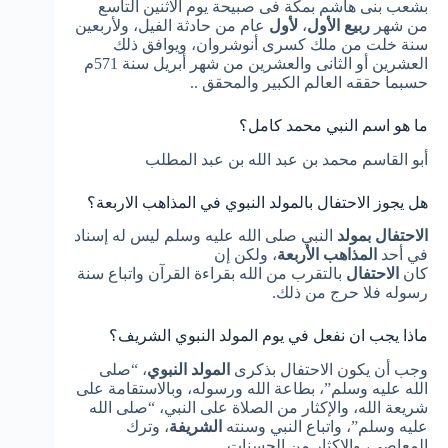
بشعب بنى هاشم بمكة فى صبيحة يوم الاثنين التاسع
من شهر
ربيع الأول
،
لأول
عام من حادثة الفيل، ولأربعين
سنة خلت من ملك كسرى أنوشروان، ويوافق ذلك
العشرين أو الثانى والعشرين من شهر أبريل سنة 571م
حسبما حققه العالم الكبير والمحقق ..
ما هو اسم النبي محمد كامل؟
أبو القاسم محمد بن عبد الله بن عبد المطلب
هل يجوز الاحتفال بالمولد النبوي في المذاهب الاربعة؟
الاحتفال بمولد
النبي صلى الله عليه وسلم ليس له إسناد
في أحد
المذاهب الأربعة
، ولكن إن
كان
الاحتفال
بالتقرب من الله بقراءة القرآن واتباع سنة
رسوله فلا حرج من ذلك.
ماذا يجب ان نفعل في يوم المولد النبوي الشريف؟
وجب أن يكون الاحتفال بذكرى
المولد النبوي
، “صلى
الله عليه وسلم”، بطاعة الله ورسوله، وبالاستقامة على
شريعة الله، والإكثار من الصلاة على النبي، “صلى الله
عليه وسلم”، واتباع النبي وسنته
الشريفة
، وترك
المعاصي، والإكثار من الحسنات.