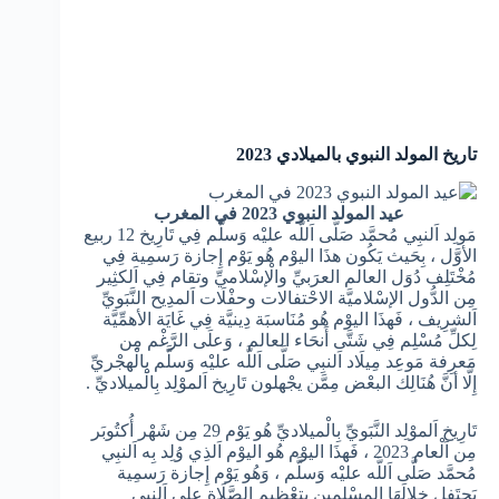
تاريخ المولد النبوي بالميلادي 2023
عيد المولد النبوي 2023 في المغرب
مَولِد اَلنبِي مُحمَّد صَلَّى اَللَّه عليْه وَسلَّم فِي تَارِيخ 12 ربيع
الأوَّل ، بِحَيث يَكُون هذَا اليوْم هُو يَوْم إِجازة رَسمِية فِي
مُخْتَلِف دُوَل العالم العرَبيِّ والْإسْلاميِّ وتقام فِي اَلكثِير
مِن الدُّول الإسْلاميَّة الاحْتفالات وحفْلَات اَلمدِيح النَّبَويِّ
اَلشرِيف ، فَهذَا اليوْم هُو مُنَاسبَة دِينيَّة فِي غَايَة الأهمِّيَّة
لِكلِّ مُسْلِم فِي شَتَّى أَنحَاء العالم ، وَعلَى الرَّغْم مِن
مَعرِفة مَوعِد مِيلَاد اَلنبِي صَلَّى اَللَّه عليْه وَسلَّم بِالْهجْريِّ
إِلَّا أنَّ هُنَالِك البعْض مِمَّن يجْهلون تَارِيخ اَلموْلِد بِالْميلاديِّ .
تَارِيخ اَلموْلِد النَّبَويِّ بِالْميلاديِّ هُو يَوْم 29 مِن شَهْر أُكتُوبَر
مِن اَلْعام 2023 ، فَهذَا اليوْم هُو اليوْم اَلذِي وُلِد بِه اَلنبِي
مُحمَّد صَلَّى اَللَّه عليْه وَسلَّم ، وَهُو يَوْم إِجازة رَسمِية
يَحتَفِل خِلالَهَا المسْلمين بِتعْظِيم الصَّلَاة على اَلنبِي