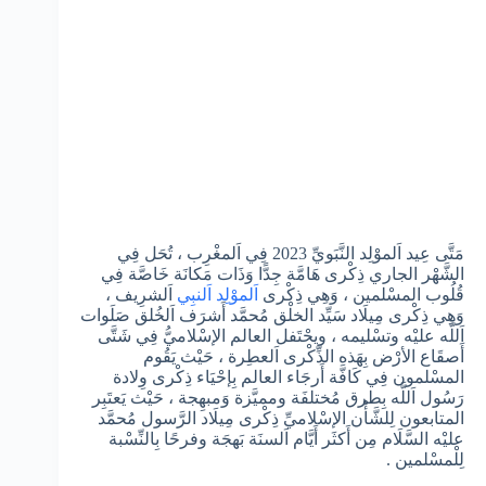
مَتَّى عِيد اَلموْلِد النَّبَويِّ 2023 فِي اَلمغْرِب ، تُحَل فِي
الشَّهْر الجاري ذِكْرى هَامَّة جِدًّا وَذَات مَكانَة خَاصَّة فِي
قُلُوب المسْلمين ، وَهِي ذِكْرى
اَلموْلِد اَلنبِي
اَلشرِيف ،
وَهِي ذِكْرى مِيلَاد سَيِّد الخلْق مُحمَّد أَشرَف اَلخُلق صَلَوات
اَللَّه عليْه وتسْليمه ، ويحْتَفل العالم الإسْلاميُّ فِي شَتَّى
أَصقَاع الأرْض بِهَذه الذِّكْرى اَلعطِرة ، حَيْث يَقُوم
المسْلمون فِي كَافَّة أَرجَاء العالم بِإحْيَاء ذِكْرى وِلادة
رَسُول اَللَّه بِطرق مُختلفَة ومميَّزة وَمبهِجة ، حَيْث يَعتَبِر
المتابعون لِلشَّأْن الإسْلاميِّ ذِكْرى مِيلَاد الرَّسول مُحمَّد
عليْه السَّلَام مِن أَكثَر أَيَّام اَلسنَة بَهجَة وفرحًا بِالنِّسْبة
لِلْمسْلمين .