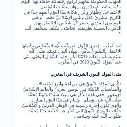
الجهَات الحكوميَّة بِتجْهِيز بَرامِج اِحْتفاليَّة خَاصَّة بِهَذا اليوْم
، كمَا يَنشَط المغرِّدون وروَّاد مِنصَّات التَّواصل
الاجْتماعيِّ لِإظْهَار وإبْرَاز مَكانَة هذَا اليوْم اَلمهِم جِدًّا فِي
التَّاريخ البشَريِّ كَكُل وليْس الإسْلاميُّ فقط ، وَعلَى
المسْتوى اَلفرْدِي يَحضُر كُلُّ شَخْص لِلاحْتفال بِهَذه
الذِّكْرى الجميلة بِطريقته الخاصَّة ، فكيْف ستحْتَفل أَنْت
؟ .
تُعَد اَلمغْرِب إِحْدى الدُّول العربيَّة والْإسْلاميَّة اَلتِي يشْملهَا
الاحْتفال السَّنَويُّ بِذكْرى مِيلَاد اَلنبِي مُحمَّد صَلَّى اَللَّه
عليْه وَسلَّم ، لِذَلك قدَّمْنَا لَكُم إِجابة السُّؤَال اَلبحْثِي مَتَّى
عِيد اَلموْلِد النَّبَويِّ 2023 فِي اَلمغْرِب .
متى المولد النبوي الشريف في المغرب
ذِكْرى اَلموْلِد النَّبَويِّ هِي مِن أهمَّ وأبْرز الاحْتفالات
والْمناسبات الدِّينيَّة فِي الوطن العرَبيِّ والْعالم الإسْلاميِّ
أَجمعِين ، فَفِي هَذِه الذِّكْر هِي مِيلَاد سيِّدنَا وَنَبينَا مُحمَّد
صَلَّى اَللَّه عليْه وَسلَّم ، وتقام فِي هذَا اليوْم المبارك
وَالذِي يَكُون إِجازة رَسمِية فِي الوطن العرَبيِّ والْإسْلاميِّ
حَفْلات اَلمدِيح النَّبَويِّ اَلتِي تُعبِّر عن حُبِّ سيِّدنَا مُحمَّد
صَلَوات اَللَّه عليْه وسلامه .