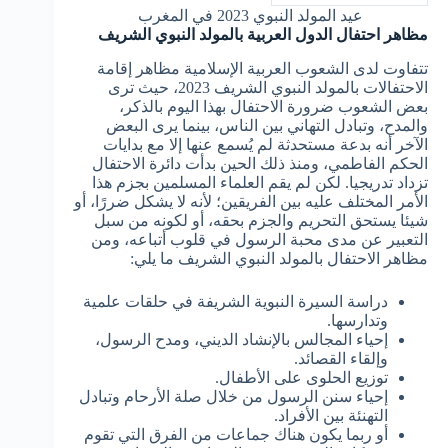
عيد المولد النبوي 2023 في المغرب
مظاهر احتفال الدول العربية بالمولد النبوي الشريف
تتفاوت لدى الشعوب العربية الإسلامية مظاهر إقامة
الاحتفالات بالمولد النبوي الشريف 2023، حيث ترى
بعض الشعوب ضرورة الاحتفال بهذا اليوم بالذكر،
والمدح، وتبادل التهاني بين الناس، بينما يرى البعض
الآخر أنه بدعة مستحدثة لم يُسمع عنها إلا مع بدايات
الحكم الفاطمي، ومنذ ذلك الحين بدأت دائرة الاحتفال
تزداد تدريجيا. لكن لم يقم العلماء المسلمين بجزم هذا
الأمر المختلف عليه بين الفريقين؛ لأنه لا يشكل ضررًا، أو
شيئا يستحق التحريم والجزم بحقه، أو لكونه من سبل
التعبير عن مدى محبة الرسول في قلوب أتباعه، ومن
مظاهر الاحتفال بالمولد النبوي الشريف ما يلي:
دراسة السيرة النبوية الشريفة في حلقات علمية
وتدارسها.
إحياء المجالس بالإنشاد الديني، ومدح الرسول،
وإلقاء القصائد.
توزيع الحلوى على الأطفال.
إحياء سنن الرسول من خلال صلة الأرحام وتبادل
التهنئة بين الأفراد.
أو ربما يكون هناك جماعات من الفرق التي تقوم