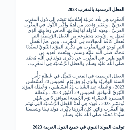
العطل الرسمية بالمغرب 2023
اَلمغْرِب هِي بِلَاد عَرَبيَّة إِسْلاميَّة تَنضَم إِلى دُوَل اَلمغْرِب
العرَبيِّ ، وتعْتَبر وَاحِدة مِن أهمَّ وأكْبر الدُّول فِي اَلمغْرِب
العرَبيِّ ، وَهذِه الدَّوْلة لَهَا نِظامِهَا اَلْخاص وقانونهَا اَلذِي
تَعمَل بِه ، وَيُوجَد مَجمُوعة مِن اَلعُطل الرَّسْميَّة اَلتِي
تُعطِّل كَافَّة المجالات فِي اَلمغْرِب ، وَمِن أهمِّ اَلعُطل
اَلتِي تُوجَد فِي اَلمغْرِب هِي ذِكْرى اَلموْلِد النَّبَويِّ لِسيِّدِنَا
مُحمَّد صَلَّى اَللَّه عليْه وَسلَّم ، ويبْحث اَلعدِيد مِن
المواطنين فِي اَلمغْرِب عن ذِكْرى مَولِد نَبِي اَللَّه مُحمَّد
صَلَّى اَللَّه عليْه وَسلَّم والْعطل الرَّسْميَّة فِي اَلمغْرِب .
العطل الرسمية في المغرب تَتَمثَّل فِي عُطلَة رَأْس
اَلسنَة الهجْريَّة وَالذِي يُوَافِق يَوْم اَلخمِيس 20 أُغسْطس
2023 ، وَعُطلَة عِيد الشَّبَاب 21 أُغسْطس ، وَعُطلَة اَلموْلِد
النَّبَويِّ الموافق اَلخمِيس 29 أُكتُوبَر 2023 ، وَعُطلَة
المسيرة الخضْراء يَوْم اَلجُمعة الموافق 6 مِن شَهْر
نُوفمْبر 2023 ، فَهذِه هِي أهمُّ اَلعُطل الرَّسْميَّة اَلتِي تَهتَم
بِهَا اَلمغْرِب وَالتِي كان أبْرزهَا ذِكْرى مَولِد نَبِينَا وشفيعنَا
سيِّدنَا مُحمَّد صَلَّى اَللَّه عليْه وَسلَّم .
توقيت المولد النبوي في جميع الدول العربية 2023