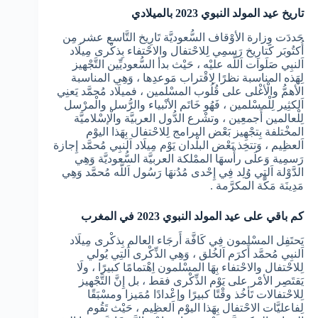
تاريخ عيد المولد النبوي 2023 بالميلادي
حَددَت وِزارة الأوْقاف السُّعوديَّة تَارِيخ التَّاسع عشر مِن
أُكتُوبَر كَتارِيخ رَسمِي لِلاحْتفال والاحْتفاء بِذكْرى مِيلَاد
اَلنبِي صَلَوات اَللَّه عليْه ، حَيْث بدأ السُّعوديِّين التَّجْهيز
لِهَذه المناسبة نظرًا لِاقْتراب مَوعدِها ، وَهِي المناسبة
الأهمُّ والْأغْلى على قُلُوب المسْلمين ، فميلَاد مُحمَّد يَعنِي
اَلكثِير لِلْمسْلمين ، فَهُو خَاتَم الأنْبياء والرُّسل والْمرْسل
لِلْعالمين أَجمعِين ، وتشْرع الدُّول العربيَّة والْإسْلاميَّة
المخْتلفة بِتجْهِيز بَعْض البرامج لِلاحْتفال بِهَذا اليوْم
اَلعظِيم ، وَتتخِذ بَعْض البلْدان يَوْم مِيلَاد اَلنبِي مُحمَّد إِجازة
رَسمِية وَعلَى رأْسهَا الممْلكة العربيَّة السُّعوديَّة وَهِي
الدَّوْلة اَلتِي وُلِد فِي إِحْدى مُدُنهَا رَسُول اَللَّه مُحمَّد وَهِي
مَدِينَة مَكَّة المكرَّمة .
كم باقي على عيد المولد النبوي 2023 في المغرب
يَحتَفِل المسْلمون فِي كَافَّة أَرجَاء العالم بِذكْرى مِيلَاد
اَلنبِي مُحمَّد أَكرَم اَلخُلق ، وَهِي الذِّكْرى اَلتِي يُولي
لِلاحْتفال والاحْتفاء بِهَا المسْلمون اِهْتمامًا كبيرًا ، ولَا
يَقتَصِر الأمْر على يَوْم الذِّكْرى فقط ، بل إِنَّ التَّجْهيز
لِلاحْتفالات تَأخُذ وقْتًا كبيرًا وإعْدادًا مُمَيزا ومسْبَقًا
لِفاعليَّات الاحْتفال بِهَذا اليوْم اَلعظِيم ، حَيْث تَقُوم