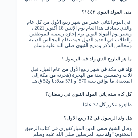
متى المولد النبوي ١٤٤٣؟
في اليوم الثاني عشر من شهر ربيع الأول من كل عام
والذي يصادف هذا العام يوم الإثنين 18 أكتوبر 2021 ،
ويعتبر يوم
المولد
النوبي يوم إجازة رسمية للموظفين
والطلاب في العديد الدول حيث تقام المجالس الدينية
ومجالس الذكر ومديح
النبوي
صلى الله عليه وسلم.
ما هو التاريخ الذي ولد فيه الرسول؟
وُلد في
مكة
في
شهر ربيع الأول
من
عام الفيل، قبل
ثلاث وخمسين سنة
من
الهجرة (هجرته
من
مكة إلى
المدينة)،
ما
يوافق سنة 570 أو 571 ميلادياً و52 ق هـ.
كل كام سنه ياتي المولد النبوي في رمضان؟
ظاهرة تتكرر
كل
32 عامًا
هل ولد الرسول في 12 ربيع الاول؟
وقال الشيخ صفى الدين المباركفورى فى كتاب الرحيق
المختوم: “
ولد
سيد المرسلين صلى الله عليه وسلم