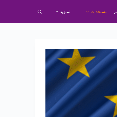
م
مستجدات
المـزيد