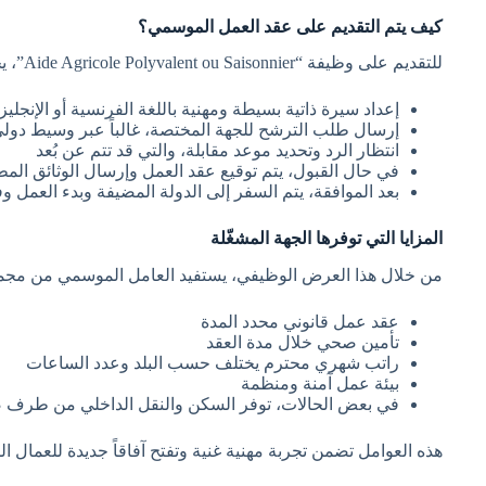
كيف يتم التقديم على عقد العمل الموسمي؟
للتقديم على وظيفة “Aide Agricole Polyvalent ou Saisonnier”، يجب اتباع الخطوات التالية:
إعداد سيرة ذاتية بسيطة ومهنية باللغة الفرنسية أو الإنجليز
إرسال طلب الترشح للجهة المختصة، غالباً عبر وسيط دولي
انتظار الرد وتحديد موعد مقابلة، والتي قد تتم عن بُعد
في حال القبول، يتم توقيع عقد العمل وإرسال الوثائق الم
بعد الموافقة، يتم السفر إلى الدولة المضيفة وبدء العمل
المزايا التي توفرها الجهة المشغّلة
من خلال هذا العرض الوظيفي، يستفيد العامل الموسمي من مجمو
عقد عمل قانوني محدد المدة
تأمين صحي خلال مدة العقد
راتب شهري محترم يختلف حسب البلد وعدد الساعات
بيئة عمل آمنة ومنظمة
في بعض الحالات، توفر السكن والنقل الداخلي من طرف
هذه العوامل تضمن تجربة مهنية غنية وتفتح آفاقاً جديدة للعمال ا