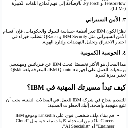
TensorFlow و PyTorch، بالإضافة إلى فهم نماذج اللغات الكبيرة
(LLMs).
٣. الأمن السيبراني
نظرًا لكون IBM تدير أنظمة حساسة للبنوك والحكومات، فإن أقسام
الأمن السيبراني مثل IBM Security و QRadar تتطلب خبراء في
اختبار الاختراق وتحليل التهديدات وإدارة الهوية.
٤. الحوسبة الكمومية
هذا المجال هو الأكثر تخصصًا. تبحث IBM عن فيزيائيين ومهندسي
برمجيات للعمل على أجهزة IBM Quantum. المعرفة بلغة Qiskit
تعتبر ميزة كبيرة.
كيف تبدأ مسيرتك المهنية في IBM؟
للتقديم بنجاح في شركة IBM للعمل في المجالات التقنية، يجب أن
تتبع منهجية واضحة. إليك الخطوات العملية:
قم ببناء ملف شخصي قوي على LinkedIn وموقع IBM
Careers. تأكد من استخدام كلمات مفتاحية مثل “Cloud
Engineer” أو “AI Specialist”.