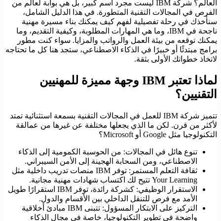
العالم؟ شركة IBM ليست مجرد اسم كبير، بل هي بوابة لعالم من
الفرص في المجالات التقنية المتطورة. في هذا الدليل الشامل،
سنأخذك في رحلة تفصيلية لفهم كيف يمكنك بناء مسيرة مهنية
ناجحة في IBM، وما هي المهارات المطلوبة، وكيفية التقديم، وما
يمكنك توقعه من بيئة العمل والرواتب والمزايا. سواء كنت مطور
برامج مبتدئًا أو خبيرًا في الذكاء الاصطناعي، ستجد هنا كل ما تحتاجه
لاتخاذ خطواتك الأولى بثقة.
لماذا تعتبر IBM وجهة مميزة للمهنيين
التقنيين؟
تتميز شركة IBM للعمل في المجالات التقنية بسمعة استثنائية تمتد
لأكثر من قرن. لكن ما الذي يجعلها مختلفة عن غيرها من عمالقة
التكنولوجيا مثل Google أو Microsoft؟
تنوع هائل في المجالات: من الحوسبة الكمومية إلى الذكاء
الاصطناعي، ومن السحابة الهجينة إلى الأمن السيبراني.
ثقافة التعلم المستمر: توفر IBM منصات تدريب داخلية مثل
Your Learning تتيح لك اكتساب شهادات مهنية مجانية.
الاستقرار الوظيفي: كشركة رائدة، توفر IBM استقرارًا طويل
الأمد مع فرص للتنقل الداخلي بين الأقسام والدول.
التركيز على الابتكار المسؤول: تتبنى IBM مبادئ أخلاقية
واضحة في تطوير التكنولوجيا، خاصة في مجال الذكاء