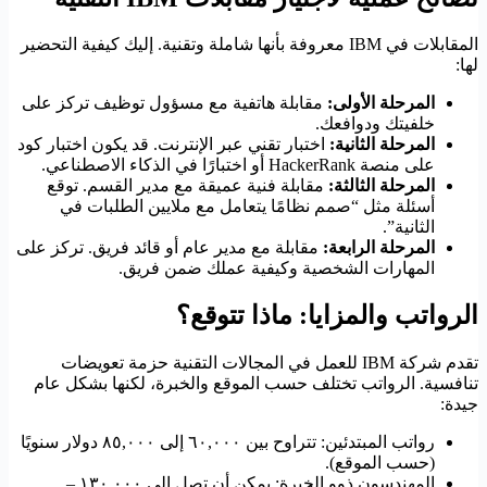
المقابلات في IBM معروفة بأنها شاملة وتقنية. إليك كيفية التحضير
لها:
المرحلة الأولى:
مقابلة هاتفية مع مسؤول توظيف تركز على
خلفيتك ودوافعك.
المرحلة الثانية:
اختبار تقني عبر الإنترنت. قد يكون اختبار كود
على منصة HackerRank أو اختبارًا في الذكاء الاصطناعي.
المرحلة الثالثة:
مقابلة فنية عميقة مع مدير القسم. توقع
أسئلة مثل “صمم نظامًا يتعامل مع ملايين الطلبات في
الثانية”.
المرحلة الرابعة:
مقابلة مع مدير عام أو قائد فريق. تركز على
المهارات الشخصية وكيفية عملك ضمن فريق.
الرواتب والمزايا: ماذا تتوقع؟
تقدم شركة IBM للعمل في المجالات التقنية حزمة تعويضات
تنافسية. الرواتب تختلف حسب الموقع والخبرة، لكنها بشكل عام
جيدة:
رواتب المبتدئين: تتراوح بين ٦٠,٠٠٠ إلى ٨٥,٠٠٠ دولار سنويًا
(حسب الموقع).
المهندسون ذوو الخبرة: يمكن أن تصل إلى ١٣٠,٠٠٠ –