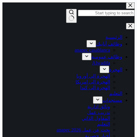
التجاوز
إلى
المحتوى
لا
توجد
نتائج
الرئيسية
وظائف أنابيك
anapec casablanca
وظائف عمومية
Alwadifa
الهجرة
الهجرة إلى أوروبا
الهجرة الى امريكا
الهجرة الى كندا
التعليم
مستجدات
وثائق ادارية
تدريب عمل
المقاول الذاتي
التعليم
بحث عن عمل 2026 anapec
أخبار حصرية