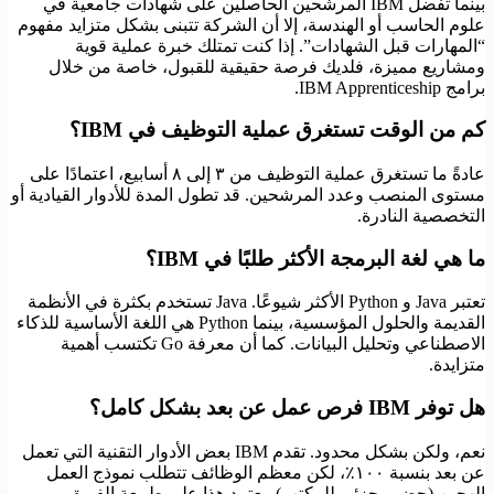
بينما تفضل IBM المرشحين الحاصلين على شهادات جامعية في
علوم الحاسب أو الهندسة، إلا أن الشركة تتبنى بشكل متزايد مفهوم
“المهارات قبل الشهادات”. إذا كنت تمتلك خبرة عملية قوية
ومشاريع مميزة، فلديك فرصة حقيقية للقبول، خاصة من خلال
برامج IBM Apprenticeship.
كم من الوقت تستغرق عملية التوظيف في IBM؟
عادةً ما تستغرق عملية التوظيف من ٣ إلى ٨ أسابيع، اعتمادًا على
مستوى المنصب وعدد المرشحين. قد تطول المدة للأدوار القيادية أو
التخصصية النادرة.
ما هي لغة البرمجة الأكثر طلبًا في IBM؟
تعتبر Java و Python الأكثر شيوعًا. Java تستخدم بكثرة في الأنظمة
القديمة والحلول المؤسسية، بينما Python هي اللغة الأساسية للذكاء
الاصطناعي وتحليل البيانات. كما أن معرفة Go تكتسب أهمية
متزايدة.
هل توفر IBM فرص عمل عن بعد بشكل كامل؟
نعم، ولكن بشكل محدود. تقدم IBM بعض الأدوار التقنية التي تعمل
عن بعد بنسبة ١٠٠٪، لكن معظم الوظائف تتطلب نموذج العمل
الهجين (حضور جزئي للمكتب). يعتمد هذا على طبيعة الفريق