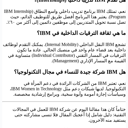
نعم، تمتلك IBM برنامج تدريب داخلي واسع النطاق (IBM Internship
Program). يعتبر هذا البرنامج أفضل طريق للتوظيف الدائم، حيث
تصل نسبة تحويل المتدربين إلى موظفين دائمين إلى أكثر من ٦٠٪.
ما هي ثقافة الترقيات الداخلية في IBM؟
تشجع IBM النقل الداخلي (Internal Mobility). يمكنك التقدم لوظائف
داخلية بعد قضاء عام واحد في منصبك الحالي. عادة ما تكون
الترقيات في المسار التقني (Individual Contributor) متساوية في
القيمة مع المسار الإداري (Management).
هل IBM شركة جيدة للنساء في مجال التكنولوجيا؟
نعم، تعتبر IBM من الشركات الرائدة في دعم المرأة في
التكنولوجيا. لديها شبكات دعم مثل IBM Women in Technology،
وسياسات إجازة أمومة وأبوة سخية، وبرامج إرشادية مخصصة.
ختاماً كان هذا مقالنا اليوم عن شركة IBM للعمل في المجالات
التقنية: دليل شامل إذا أعجبك المقال فلا تنسى مشاركته حتى
يستفيد منه الآخرون.