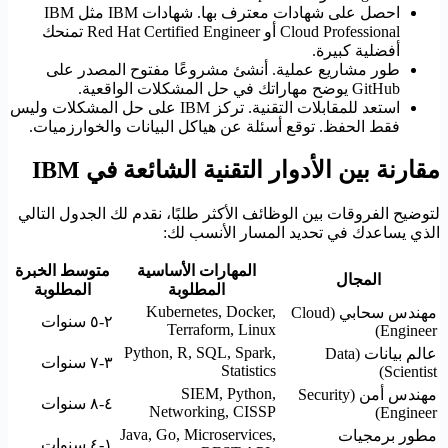
احصل على شهادات معترف بها. شهادات IBM مثل IBM
Cloud Professional أو Red Hat Certified Engineer تمنحك
أفضلية كبيرة.
طور مشاريع عملية. أنشئ مشروعًا مفتوح المصدر على
GitHub يوضح مهاراتك في حل المشكلات الواقعية.
استعد للمقابلات التقنية. تركز IBM على حل المشكلات وليس
فقط الحفظ. توقع أسئلة عن هياكل البيانات والخوارزميات.
مقارنة بين الأدوار التقنية الشائعة في IBM
لتوضيح الفروقات بين الوظائف الأكثر طلبًا، نقدم لك الجدول التالي
الذي يساعدك في تحديد المسار الأنسب لك:
المهارات الأساسية
متوسط الخبرة
المجال
المطلوبة
المطلوبة
Kubernetes, Docker,
مهندس سحابي (Cloud
٢-٥ سنوات
Terraform, Linux
Engineer)
Python, R, SQL, Spark,
عالم بيانات (Data
٣-٧ سنوات
Statistics
Scientist)
SIEM, Python,
مهندس أمن (Security
٤-٨ سنوات
Networking, CISSP
Engineer)
Java, Go, Microservices,
مطور برمجيات
١-٤ سنوات