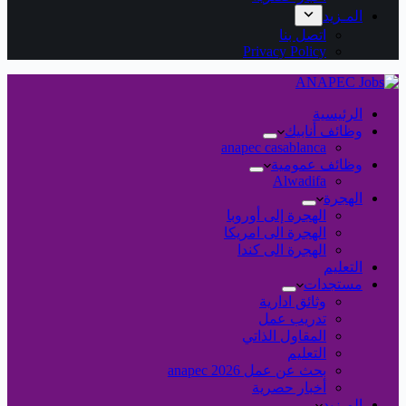
المـزيد
اتصل بنا
Privacy Policy
الرئيسية
وظائف أنابيك
anapec casablanca
وظائف عمومية
Alwadifa
الهجرة
الهجرة إلى أوروبا
الهجرة الى امريكا
الهجرة الى كندا
التعليم
مستجدات
وثائق ادارية
تدريب عمل
المقاول الذاتي
التعليم
بحث عن عمل 2026 anapec
أخبار حصرية
المـزيد