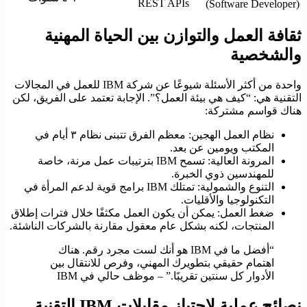
REST APIs
(Software Developer)
ثقافة العمل والتوازن بين الحياة المهنية
والشخصية
واحدة من أكثر الأسئلة شيوعًا عن شركة IBM للعمل في المجالات
التقنية هي: “كيف هي بيئة العمل؟”. الإجابة تعتمد على الفريق، لكن
هناك قواسم مشتركة:
نظام العمل الهجين: معظم الفرق تتبنى نظام ٣ أيام في
المكتب ويومين عن بعد.
المرونة العالية: تسمح IBM بترتيبات عمل مرنة، خاصة
للمهندسين ذوي الخبرة.
التنوع والشمولية: تمتلك IBM برامج قوية لدعم المرأة في
التكنولوجيا والأقليات.
ضغط العمل: يمكن أن يكون العمل مكثفًا خلال فترات إطلاق
المنتجات، لكنه بشكل عام معقول مقارنة بالشركات الناشئة.
“أفضل ما في IBM هو أنك لست مجرد رقم. هناك
اهتمام حقيقي بتطويرك المهني، وفرص للانتقال بين
الأدوار كل سنتين تقريبًا.” – موظف حالي في IBM
نصائح عملية لاجتياز مقابلات IBM التقنية