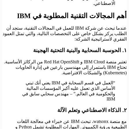
الاصطناعي.
أهم المجالات التقنية المطلوبة في IBM
عندما تبحث عن شركة IBM للعمل في المجالات التقنية، ستجد أن
الطلب يركز بشكل خاص على التخصصات التالية، والتي تمثل العمود
الفقري لاستراتيجية الشركة:
١. الحوسبة السحابية والبنية التحتية الهجينة
تعتبر منصة IBM Cloud و Red Hat OpenShift من الركائز الأساسية.
تحتاج IBM باستمرار إلى مهندسين بارعين في إدارة الحاويات
(Kubernetes) والشبكات الافتراضية.
“العمل في قسم السحابة في IBM يعني أنك تبني
الأساس الذي تعمل عليه أكبر المؤسسات المالية
والحكومية في العالم.” – مهندس سحابي سابق في
IBM
٢. الذكاء الاصطناعي وتعلم الآلة
مع منصة watsonx، تبحث IBM عن خبراء في معالجة اللغات
الطبيعية ورؤية الكمبيوتر. المهارات المطلوبة تشمل Python و