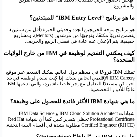
والمشروع.
ما هو برنامج “IBM Entry Level” للمبتدئين؟
هو برنامج موجه للخريجين الجدد وحديثي الخبرة (أقل من سنتين).
يتضمن تدريبًا مكثفًا، وتوجيهًا من مرشدين (Mentors)، ومشاريع
حقيقية. يتم الإعلان عنه عادة في فصلي الربيع والخريف.
كيف يمكنني التقديم لوظيفة في IBM من خارج الولايات
المتحدة؟
تمتلك IBM فروعًا في معظم دول العالم. يمكنك التقديم عبر موقع
IBM Careers الإقليمي الخاص ببلدك. إذا كنت تتقدم لوظيفة في بلد
آخر، كن مستعدًا للتعامل مع إجراءات التأشيرة، والتي تدعمها IBM
غالبًا للأدوار التخصصية.
ما هي شهادة IBM الأكثر فائدة للحصول على وظيفة؟
شهادات IBM Cloud Solution Architect و IBM Data Science
Professional Certificate تحظى بتقدير كبير. كما أن شهادة Red Hat
Certified Engineer (RHCE) مطلوبة بشدة في أقسام البنية التحتية.
هل تقدم IBM تدريبًا داخليًا (Internships)؟