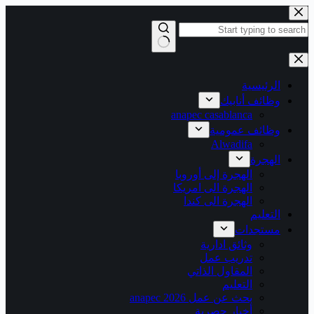
التجاوز
إلى
المحتوى
لا
توجد
نتائج
الرئيسية
وظائف أنابيك
anapec casablanca
وظائف عمومية
Alwadifa
الهجرة
الهجرة إلى أوروبا
الهجرة الى امريكا
الهجرة الى كندا
التعليم
مستجدات
وثائق ادارية
تدريب عمل
المقاول الذاتي
التعليم
بحث عن عمل 2026 anapec
أخبار حصرية