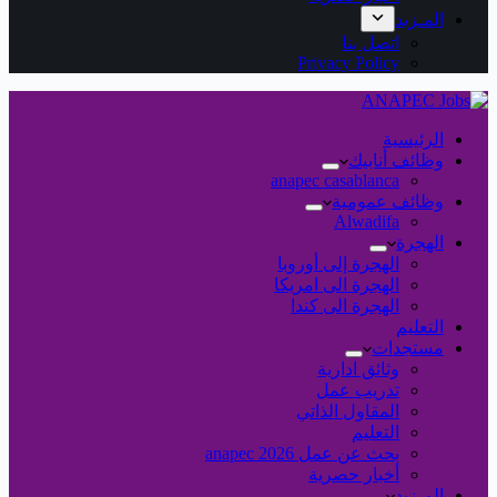
المـزيد
اتصل بنا
Privacy Policy
الرئيسية
وظائف أنابيك
anapec casablanca
وظائف عمومية
Alwadifa
الهجرة
الهجرة إلى أوروبا
الهجرة الى امريكا
الهجرة الى كندا
التعليم
مستجدات
وثائق ادارية
تدريب عمل
المقاول الذاتي
التعليم
بحث عن عمل 2026 anapec
أخبار حصرية
المـزيد