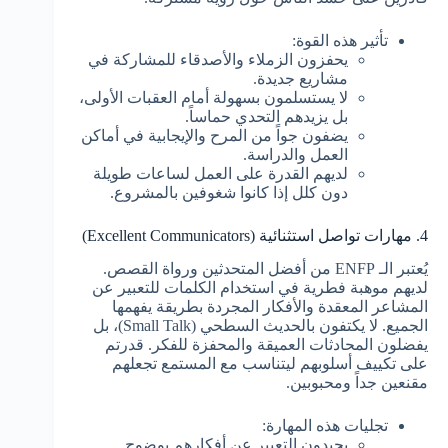
تأثير هذه القوة:
يحفزون الزملاء والأصدقاء للمشاركة في
مشاريع جديدة.
لا يستسلمون بسهولة أمام العقبات الأولى،
بل يزيدهم التحدي حماساً.
يضفون جواً من المرح والإيجابية في أماكن
العمل والدراسة.
لديهم القدرة على العمل لساعات طويلة
دون كلل إذا كانوا شغوفين بالمشروع.
4. مهارات تواصل استثنائية (Excellent Communicators)
يُعتبر الـ ENFP من أفضل المتحدثين ورواة القصص.
لديهم موهبة فطرية في استخدام الكلمات للتعبير عن
المشاعر المعقدة والأفكار المجردة بطريقة يفهمها
الجميع. لا يكتفون بالحديث السطحي (Small Talk)، بل
يفضلون المحادثات العميقة والمحفزة للفكر. قدرتم
على تكييف أسلوبهم ليتناسب مع المستمع تجعلهم
مقنعين جداً ومحبوبين.
تجليات هذه المهارة:
يجيدون التعبير عن أفكارهم بوضوح