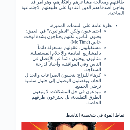
طاقتهم ومعالجة مشاعرهم وأفكارهم، وهو أمر قد
يفاجئ أصدقاءهم الذين اعتادوا على طبيعتهم الاجتماعية
الصاخبة.
نظرة عامة على السمات المميزة:
اجتماعيون ولكن “انطوائيون” في العمق:
يحبون الناس، لكنهم يحتاجون بشدة لوقت
خاص (Me Time).
مستقبليون: عقولهم مشغولة دائماً
بالمشاريع القادمة والأحلام المستقبلية.
مثاليون: يبحثون دائماً عن الأفضل في
الناس وفي المواقف، وأحياناً لدرجة
السذاجة.
كرهاء للنزاع: يتجنبون الصراعات والجدال
الحاد، ويفضلون الوصول إلى حلول سلمية
ترضي الجميع.
مبدعون في حل المشكلات: لا يتبعون
الطرق التقليدية، بل يخترعون طرقهم
الخاصة.
نقاط القوة في شخصية الناشط