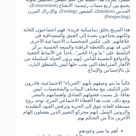
يجمع بين أربع سمات رئيسية: الانفتاح (Extraversion)،
الحدس (Intuition)، الشعور (Feeling)، والإدراك المرن
(Prospecting).
هذا المزيج يخلق ديناميكية فريدة؛ فهم اجتماعيون للغاية
ولكنهم يحتاجون بشدة إلى العمق والمصداقية في
علاقاتهم. على عكس الشخصيات الاجتماعية الأخرى
التي قد تهتم باللحظة الراهنة والمتعة الحسية، يركز
الناشط على “ما وراء الخبر”، باحثاً عن الأنماط الخفية
والدوافع النفسية للناس. إنهم يرون الحياة كسلسلة من
الألغاز المترابطة التي يجب حلها ليس بالمنطق البارد،
بل بالإحساس والإبداع.
غالباً ما يتم وصفهم بأنهم “الحرباء” الاجتماعية، قادرون
على التكيف مع مختلف البيئات والشخصيات، ليس
نفاقاً، بل بسبب فضولهم الصادق واهتمامهم بالبشر.
ومع ذلك، تحت هذا الغطاء الاجتماعي المرح، توجد روح
مستقلة للغاية تتوق إلى الحرية وترفض القيود التقليدية
والروتين الممل. إنهم محركو التغيير الذين يفضلون إلهام
الآخرين بدلاً من التحكم بهم.
أهم ما يميز وجودهم: