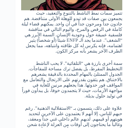
تتميز سمات نمط الناشط بالتنوع والتعقيد، حيث
يجمعون بين صفات قد تبدو للوهلة الأولى متناقضة. هم
جادون جداً ومرحون جداً في آن واحد. يمكنهم قضاء ليلة
كاملة في الرقص والمرح، واليوم التالي في مناقشة
فلسفية عميقة حول وجودية الإنسان. السمة الأبرز هي
“الشغف”. عندما يجد الـ ENFP شيئاً (أو شخصاً) يثير
اهتمامه، فإنه يكرس له كل طاقته وانتباهه، مما يجعل
الطرف الآخر يشعر بأنه مركز الكون.
سمة أخرى بارزة هي “التلقائية”. لا يحب الناشط
التخطيط المفرط، بل يفضل ترك مساحة للمفاجآت.
الجدول الممتلئ بالمهام المحددة بالدقيقة يشعرهم
بالاختناق. هم يثقون بقدرتهم على الارتجال والتعامل مع
المواقف فور حدوثها. هذا يجعلهم مرنين للغاية في
مواجهة الأزمات، حيث لا يتجمدون خوفاً، بل يبدأون فوراً
في توليد حلول بديلة.
علاوة على ذلك، يتسمون بـ “الاستقلالية الذهنية”. رغم
حبهم للناس، إلا أنهم لا يعتمدون على الآخرين لتحديد
هويتهم أو قيمهم. لديهم عالم داخلي غني جداً ومعقد،
وغالباً ما يحتاجون إلى أوقات من العزلة لإعادة شحن