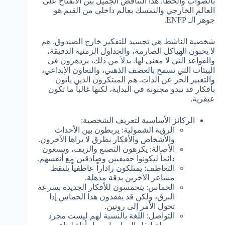
بالصواب والخطأ. هذا التناقض الجميل بين الانفتاح على
العالم الخارجي والتمسك بعالم داخلي من القيم هو
جوهر الـ ENFP.
شخصية الناشط هي تجسيد للتفكير خارج الصندوق. هم
لا يحبون الهياكل الصارمة، والجداول الزمنية الدقيقة،
والقواعد التي لا معنى لها. بدلاً من ذلك، يزدهرون في
البيئات التي تسمح بالعصف الذهني، والتعاون الإبداعي،
والتعبير الحر عن الذات. هم المبتكرون الذين يأتون
بأفكار قد تبدو مجنونة في البداية، لكنها غالباً ما تكون
عبقرية.
الركائز الأساسية لتعريف الشخصية:
الرؤية الشمولية: يربطون بين الأحداث
والأشخاص والأفكار بطرق لا يراها الآخرون.
الأصالة: يكرهون التصنع والزيف، ويسعون
دائماً ليكونوا حقيقيين وصادقين مع أنفسهم.
التعاطف: يمتلكون راداراً عاطفياً يلتقط
مشاعر الآخرين بدقة مذهلة.
الحماس: يتحمسون للأفكار الجديدة بسرعة
البرق، ولكن قد يفقدون هذا الحماس إذا
تحول الأمر إلى روتين.
التواصل: اللغة بالنسبة لهم ليست مجرد