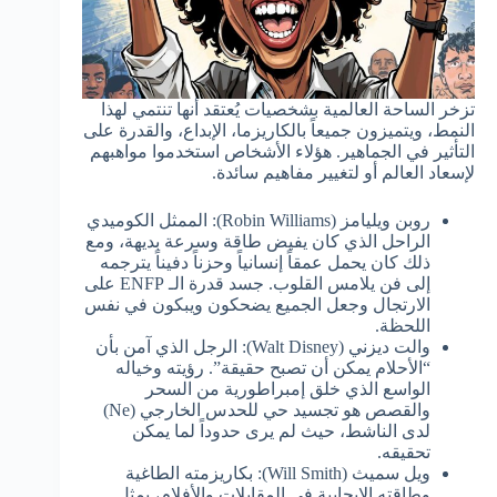
تزخر الساحة العالمية بشخصيات يُعتقد أنها تنتمي لهذا
النمط، ويتميزون جميعاً بالكاريزما، الإبداع، والقدرة على
التأثير في الجماهير. هؤلاء الأشخاص استخدموا مواهبهم
لإسعاد العالم أو لتغيير مفاهيم سائدة.
روبن ويليامز (Robin Williams): الممثل الكوميدي
الراحل الذي كان يفيض طاقة وسرعة بديهة، ومع
ذلك كان يحمل عمقاً إنسانياً وحزناً دفيناً يترجمه
إلى فن يلامس القلوب. جسد قدرة الـ ENFP على
الارتجال وجعل الجميع يضحكون ويبكون في نفس
اللحظة.
والت ديزني (Walt Disney): الرجل الذي آمن بأن
“الأحلام يمكن أن تصبح حقيقة”. رؤيته وخياله
الواسع الذي خلق إمبراطورية من السحر
والقصص هو تجسيد حي للحدس الخارجي (Ne)
لدى الناشط، حيث لم يرى حدوداً لما يمكن
تحقيقه.
ويل سميث (Will Smith): بكاريزمته الطاغية
وطاقته الإيجابية في المقابلات والأفلام، يمثل