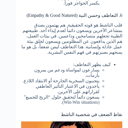
يكسر الحواجز فوراً.
6. التعاطف وحسن النية (Empathy & Good Natured)
قلب الناشط هو قوته الحقيقية. هم يهتمون بصدق
بمشاعر الآخرين ويسعون دائماً لعدم إيذاء أحد. طبيعتهم
الطيبة تجعلهم متسامحين وداعمين. في بيئات العمل،
هم الذين يدافعون عن المظلومين ويسعون لخلق بيئة
عمل عادلة وإنسانية. هذا التعاطف ليس ضعفاً، بل هو ما
يمنحهم بصيرتهم في فهم النفس البشرية.
كيف يظهر التعاطف:
يسارعون لمواساة ودعم من يمرون
بأزمات.
يتجنبون السخرية الجارحة أو الانتقاد اللاذع.
يأخذون في الاعتبار التأثير العاطفي
لقراراتهم على الآخرين.
يسعون دائماً لتحقيق حلول “الربح للجميع”
(Win-Win situations).
نقاط الضعف في شخصية الناشط