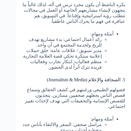
يكره الناشط أن يكون مجرد ترس في آلة، لذلك غالباً ما
يتجهون لإنشاء مشاريعهم الخاصة أو العمل في مجالات
تتطلب رؤية استراتيجية وإقناعاً. في التسويق، هم
عباقرة في فهم ما يحرك الناس عاطفياً.
أمثلة ومهام:
رائد أعمال اجتماعي: بدء مشاريع تهدف
للربح ولخدمة المجتمع في آن واحد.
مدير تسويق / علاقات عامة: خلق حملات
إعلانية مبتكرة تحكي قصة العلامة التجارية.
منظم فعاليات: ابتكار تجارب وفعاليات
فريدة تترك أثراً لدى الحضور.
5. الصحافة والإعلام (Journalism & Media)
فضولهم الطبيعي ورغبتهم في كشف الحقائق وسماع
قصص الناس يجعلهم صحفيين ممتازين. ينجذبون
للقصص الإنسانية والتحقيقات التي تهدف لإحداث تغيير
اجتماعي.
أمثلة ومهام:
مراسل صحفي: السفر والالتقاء بأناس جدد
وتغطية أحداث متنوعة.