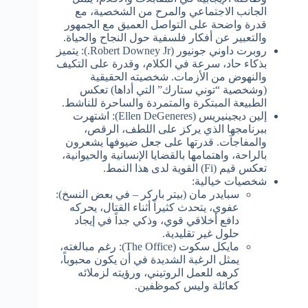
الجانب الاجتماعي والمرح من الشخصية، مع
قدرة واضحة على التواصل العميق مع الجمهور
والتعبير عن أفكار فلسفية حول النجاح والحياة.
روبرت داوني جونيور (Robert Downey Jr.): يتميز
بذكاء حاد، سرعة في الكلام، وقدرة على التكيف
والنهوض من الأزمات. شخصيته الحقيقية
(وشخصية “توني ستارك” التي أداها) تعكس
الطبيعة المبتكرة والمتمردة والساحرة للناشط.
إلين ديجينيريس (Ellen DeGeneres): اشتهرت
ببرنامجها الذي يركز على اللطف، الرقص،
والمفاجآت. قدرتها على جعل ضيوفها يشعرون
بالراحة، واهتمامها بالقضايا الإنسانية والحيوانية،
تعكس قيم (Fi) القوية لدى هذا النمط.
شخصيات خيالية:
سبايدر مان (بيتر باركر – في بعض النسخ):
عفوي، يتحدث كثيراً أثناء القتال، يحركه
دافع أخلاقي قوي، وذكي جداً في إيجاد
حلول غير تقليدية.
مايكل سكوت (The Office): رغم مبالغته،
يمثل الرغبة الشديدة في أن يكون محبوباً،
كرهه للعمل الروتيني، ورؤيته لزملائه
كعائلة وليس كموظفين.