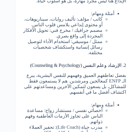
الإبداع هنا ليس مجرد مهارة، بل هو أسلوب حياة.
أمثلة ومهام:
كاتب / مؤلف: تأليف روايات، سيناريوهات،
أو محتوى إبداعي يلامس قلوب الناس.
مصمم جرافيك / مخرج فني: تحويل الأفكار
المجردة إلى واقع بصري.
ممثل / موسيقي: استخدام الأداء لتوصيل
رسائل إنسانية واستكشاف شخصيات
مختلفة.
2. الإرشاد وعلم النفس (Counseling & Psychology)
بفضل تعاطفهم العميق وفهمهم للنفس البشرية، يبرع
الـ ENFP كمعالجين ومرشدين. هم لا يستمعون فقط
للمشاكل، بل يسعون لتمكين الآخرين ومساعدتهم على
اكتشاف أفضل ما في أنفسهم.
أمثلة ومهام:
أخصائي نفسي / مستشار زواج: مساعدة
الناس على تجاوز الأزمات العاطفية وفهم
ذواتهم.
مدرب حياة (Life Coach): تحفيز العملاء