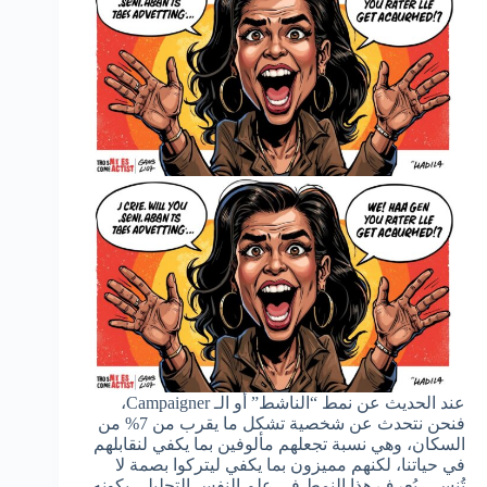
عند الحديث عن نمط “الناشط” أو الـ Campaigner،
فنحن نتحدث عن شخصية تشكل ما يقرب من 7% من
السكان، وهي نسبة تجعلهم مألوفين بما يكفي لنقابلهم
في حياتنا، لكنهم مميزون بما يكفي ليتركوا بصمة لا
تُنسى. يُعرف هذا النمط في علم النفس التحليلي بكونه