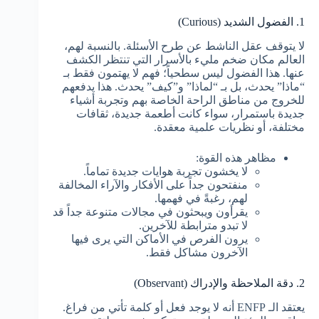
1. الفضول الشديد (Curious)
لا يتوقف عقل الناشط عن طرح الأسئلة. بالنسبة لهم،
العالم مكان ضخم مليء بالأسرار التي تنتظر الكشف
عنها. هذا الفضول ليس سطحياً؛ فهم لا يهتمون فقط بـ
“ماذا” يحدث، بل بـ “لماذا” و”كيف” يحدث. هذا يدفعهم
للخروج من مناطق الراحة الخاصة بهم وتجربة أشياء
جديدة باستمرار، سواء كانت أطعمة جديدة، ثقافات
مختلفة، أو نظريات علمية معقدة.
مظاهر هذه القوة:
لا يخشون تجربة هوايات جديدة تماماً.
منفتحون جداً على الأفكار والآراء المخالفة
لهم، رغبةً في فهمها.
يقرأون ويبحثون في مجالات متنوعة جداً قد
لا تبدو مترابطة للآخرين.
يرون الفرص في الأماكن التي يرى فيها
الآخرون مشاكل فقط.
2. دقة الملاحظة والإدراك (Observant)
يعتقد الـ ENFP أنه لا يوجد فعل أو كلمة تأتي من فراغ.