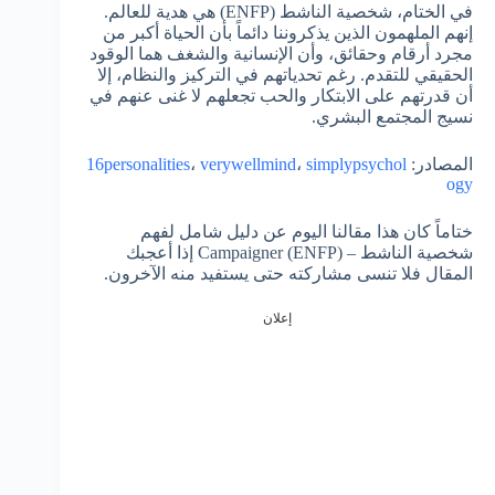
في الختام، شخصية الناشط (ENFP) هي هدية للعالم.
إنهم الملهمون الذين يذكروننا دائماً بأن الحياة أكبر من
مجرد أرقام وحقائق، وأن الإنسانية والشغف هما الوقود
الحقيقي للتقدم. رغم تحدياتهم في التركيز والنظام، إلا
أن قدرتهم على الابتكار والحب تجعلهم لا غنى عنهم في
نسيج المجتمع البشري.
المصادر:
simplypsychol
،
verywellmind
،
16personalities
ogy
ختاماً كان هذا مقالنا اليوم عن دليل شامل لفهم
شخصية الناشط – Campaigner (ENFP) إذا أعجبك
المقال فلا تنسى مشاركته حتى يستفيد منه الآخرون.
إعلان