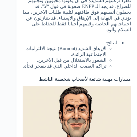
نظراً لرغبتهم الشديدة في أن يكونوا محبوبين وتجنبهم
للصراع، قد يجد الـ ENFP صعوبة في قول “لا”. قد
يحملون أنفسهم فوق طاقتهم لتلبية طلبات الآخرين، مما
يؤدي في النهاية إلى الإرهاق والاستياء. قد يتنازلون عن
احتياجاتهم الخاصة وقيمهم أحياناً فقط للحفاظ على
السلام والود.
النتائج:
الإرهاق الشديد (Burnout) نتيجة الالتزامات
الاجتماعية الزائدة.
الشعور بالاستغلال من قبل الآخرين.
تراكم الغضب الداخلي الذي قد ينفجر فجأة.
مسارات مهنية شائعة لأصحاب شخصية الناشط