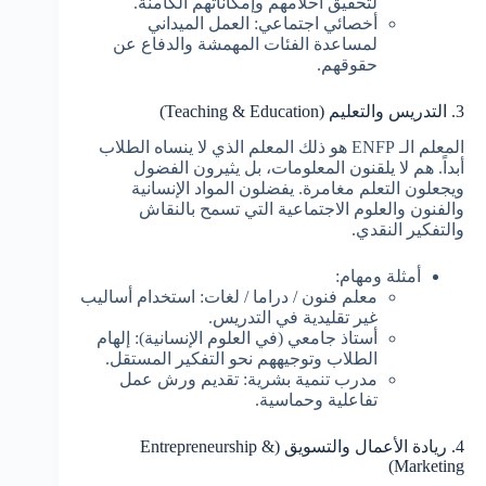
لتحقيق أحلامهم وإمكاناتهم الكامنة.
أخصائي اجتماعي: العمل الميداني
لمساعدة الفئات المهمشة والدفاع عن
حقوقهم.
3. التدريس والتعليم (Teaching & Education)
المعلم الـ ENFP هو ذلك المعلم الذي لا ينساه الطلاب
أبداً. هم لا يلقنون المعلومات، بل يثيرون الفضول
ويجعلون التعلم مغامرة. يفضلون المواد الإنسانية
والفنون والعلوم الاجتماعية التي تسمح بالنقاش
والتفكير النقدي.
أمثلة ومهام:
معلم فنون / دراما / لغات: استخدام أساليب
غير تقليدية في التدريس.
أستاذ جامعي (في العلوم الإنسانية): إلهام
الطلاب وتوجيههم نحو التفكير المستقل.
مدرب تنمية بشرية: تقديم ورش عمل
تفاعلية وحماسية.
4. ريادة الأعمال والتسويق (Entrepreneurship &
Marketing)