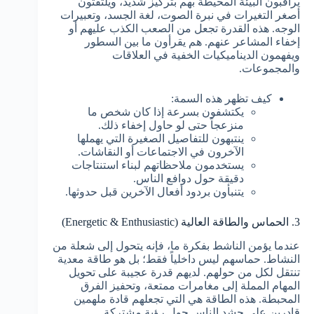
يراقبون البيئة المحيطة بهم بتركيز شديد، ويلتقتون
أصغر التغيرات في نبرة الصوت، لغة الجسد، وتعبيرات
الوجه. هذه القدرة تجعل من الصعب الكذب عليهم أو
إخفاء المشاعر عنهم. هم يقرأون ما بين السطور
ويفهمون الديناميكيات الخفية في العلاقات
والمجموعات.
كيف تظهر هذه السمة:
يكتشفون بسرعة إذا كان شخص ما
منزعجاً حتى لو حاول إخفاء ذلك.
ينتبهون للتفاصيل الصغيرة التي يهملها
الآخرون في الاجتماعات أو النقاشات.
يستخدمون ملاحظاتهم لبناء استنتاجات
دقيقة حول دوافع الناس.
يتنبأون بردود أفعال الآخرين قبل حدوثها.
3. الحماس والطاقة العالية (Energetic & Enthusiastic)
عندما يؤمن الناشط بفكرة ما، فإنه يتحول إلى شعلة من
النشاط. حماسهم ليس داخلياً فقط؛ بل هو طاقة معدية
تنتقل لكل من حولهم. لديهم قدرة عجيبة على تحويل
المهام المملة إلى مغامرات ممتعة، وتحفيز الفرق
المحبطة. هذه الطاقة هي التي تجعلهم قادة ملهمين
قادرين على حشد الناس حول رؤية مشتركة.