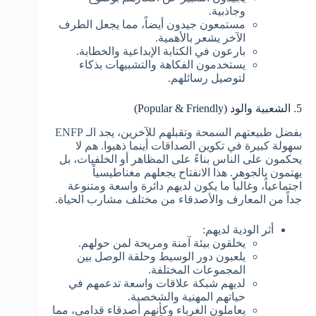
وجاذبية.
مستمعون جيدون أيضاً، مما يجعل الطرف
الآخر يشعر بالأهمية.
بارعون في الكتابة الإبداعية والخطابة.
يستخدمون الفكاهة والتشبيهات بذكاء
لتوصيل رسائلهم.
5. الشعبية والود (Popular & Friendly)
بفضل طبيعتهم السمحة وتقبلهم للآخرين، يجد الـ ENFP
سهولة كبيرة في تكوين الصداقات أينما ذهبوا. هم لا
يحكمون على الناس بناءً على المظاهر أو الخلفيات، بل
يهتمون بالجوهر. هذا الانفتاح يجعلهم مغناطيسياً
اجتماعياً، وغالباً ما يكون لديهم دائرة واسعة ومتنوعة
جداً من المعارف والأصدقاء من مختلف مشارب الحياة.
أثر الودية لديهم:
يخلقون بيئة آمنة ومريحة لمن حولهم.
يلعبون دور الوسيط وحلقة الوصل بين
المجموعات المختلفة.
لديهم شبكة علاقات واسعة تدعمهم في
حياتهم المهنية والشخصية.
يعاملون الغرباء وكأنهم أصدقاء قدامى، مما