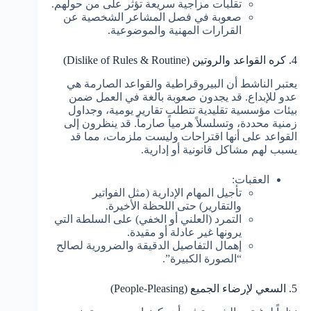
تقلبات مزاجية سريعة تؤثر على من حولهم.
صعوبة في فصل المشاعر الشخصية عن
القرارات المهنية والموضوعية.
4. كره القواعد والروتين (Dislike of Rules & Routine)
يعتبر الناشط أن البيروقراطية والقواعد الصارمة هي
عدو للإبداع. قد يجدون صعوبة بالغة في العمل ضمن
بيئات مؤسسية تقليدية تتطلب تقارير يومية، وجداول
زمنية محددة، وتسلسلاً هرمياً صارماً. قد ينظرون إلى
القواعد على أنها اقتراحات وليست ملزمات، مما قد
يسبب لهم مشاكل قانونية أو إدارية.
العقبات:
تأجيل المهام الإدارية (مثل الفواتير
والتقارير) حتى اللحظة الأخيرة.
التمرد (العلني أو الخفي) على السلطة التي
يرونها غير عادلة أو مقيدة.
إهمال التفاصيل الدقيقة والضرورية لصالح
“الصورة الكبيرة”.
5. السعي لإرضاء الجميع (People-Pleasing)