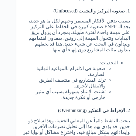
1. صعوبة التركيز والتشتت (Unfocused)
بسبب تدفق الأفكار المستمر وحبهم لكل ما هو جديد،
يجد الـ ENFP صعوبة كبيرة في الحفاظ على التركيز
على مهمة واحدة لفترة طويلة. بمجرد أن يزول بريق
البدايات وتتحول المهمة إلى روتين، يفقدون اهتمامهم
ويبدأون في البحث عن شيء جديد. هذا قد يجعلهم
يبدأون مئات المشاريع دون إنهاء أي منها.
التحديات:
صعوبة في الالتزام بالمواعيد النهائية
الصارمة.
ترك المشاريع في منتصف الطريق
والانتقال لأخرى.
تشتت الانتباه بسهولة بسبب أي مثير
خارجي أو فكرة جديدة.
2. الإفراط في التفكير (Overthinking)
يبحث الناشط دائماً عن المعاني الخفية، وهذا سلاح ذو
حدين. قد يؤدي بهم هذا إلى تحليل تصرفات الآخرين
وإيماءاتهم بشكل مبالغ فيه، واختراع مشاكل أو نوايا غير