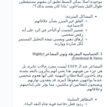
موجودة أصلاً. يمكن لأبسط تعليق أن يبقيهم مستيقظين
طوال الليل يتساءلون “ماذا كان يقصد بذلك؟”.
المشاكل المترتبة:
القلق غير المبرر بشأن علاقاتهم
الاجتماعية.
تفسير الصمت أو التأخر في الرد على أنه
رفض شخصي.
إرهاق ذهني ونفسي نتيجة التحليل المستمر
لكل شاردة وواردة.
3. الحساسية المفرطة وتوتر المشاعر (Highly
Emotional & Stress)
المشاعر عند الـ ENFP ليست مجرد حالات عابرة، بل
هي جزء من هويتهم. هذا يعني أنهم يتأثرون بالنقد بشدة،
وقد يأخذون الملاحظات المهنية على أنها هجوم شخصي.
عندما يواجهون ضغوطاً كبيرة، قد يفقدون توازنهم
ويصبحون انفعاليين أو مكتئبين، مما يؤثر على إنتاجيتهم
وعلاقاتهم.
المظاهر السلبية:
ردود فعل دفاعية قوية تجاه النقد البناء.