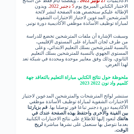
الأكاديميات
27 نونبر 2022
، ويفصلنا ايام فقط عن النتائج
الاختبار الكتابي المبرمج يوم
5 دجنبر 2022
. وبدون
الإطالة عليكم سنخصص هذه الصفحة لنشر لائحة
المترشحين المدعوين لاجتياز الاختبارات الشفوية
لمباراة توظيف الأساتذة موظفي الأكاديمية دورة نونبر.
وسبقت الإشارة أن ملفات المترشحين تخضع للدراسة
من طرف لجان المباراة على المستوى الإقليمي،
بالنسبة للمترشحين بسلك التعليم الابتدائي، وعلى
المستوى الجهوي بالنسبة للمترشحين بسلك التعليم
الثانوي، وذلك وفق معايير موحدة ومحددة في شبكة تعد
لهذا الغرض.
ملحوظة حول نتائج الكتابي مباراة التعليم بالتعاقد جهة
كلميم واد نون 2022 2023
ستنشر لوائح المترشحات والمترشحين المدعوين لاجتياز
الاختبارات الشفوية لمباراة توظيف الأساتذة موظفي
الأكاديمية دورة دجنبر تباعا فور توصلنا بها.
قم بزيارتنا
بين الفينة والأخرى واحتفظ بهذه الصفحة عندك في
هاتفك
لتعود إليها للاطلاع على نتائج الاختبارات الكتابية
بعدما نتوصل بها سنعمل على نشرها مباشرة
لربح
الوقت.