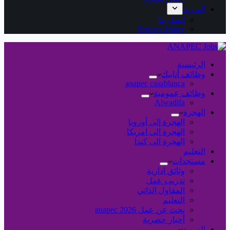
المـزيد
اتصل بنا
Privacy Policy
الرئيسية
وظائف أنابيك
anapec casablanca
وظائف عمومية
Alwadifa
الهجرة
الهجرة إلى أوروبا
الهجرة الى امريكا
الهجرة الى كندا
التعليم
مستجدات
وثائق ادارية
تدريب عمل
المقاول الذاتي
التعليم
بحث عن عمل 2026 anapec
أخبار حصرية
المـزيد