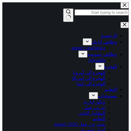
التجاوز
إلى
المحتوى
لا
توجد
نتائج
الرئيسية
وظائف أنابيك
anapec casablanca
وظائف عمومية
Alwadifa
الهجرة
الهجرة إلى أوروبا
الهجرة الى امريكا
الهجرة الى كندا
التعليم
مستجدات
وثائق ادارية
تدريب عمل
المقاول الذاتي
التعليم
بحث عن عمل 2026 anapec
أخبار حصرية